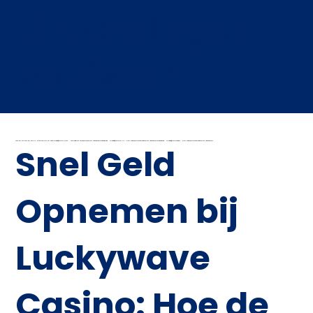
Uitbetalingen
Realiseert
FREE MONEY | FREE MONEY ONLINE | GET FREE MONEY NOW | Telegram: @seo7878 H2JpP↑↑↑Hack Tutorial PORNO SEO backlinks, Black Hat SEO, Google SEO fast ranking ↑↑↑ Telegram: @seo7878 ZYHIn↑↑↑Black Hat SEO backlinks, focusing on Black Hat SEO, Google SEO fast ranking ↑↑↑ Telegram: @seo7878 Rdmc0↑↑↑Black Hat SEO backlinks, focusing on Black Hat SEO, Google
Snel Geld
Opnemen bij
Luckywave
Casino: Hoe de