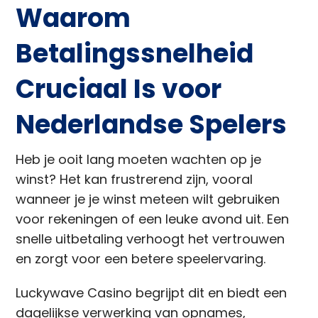
Waarom
Betalingssnelheid
Cruciaal Is voor
Nederlandse Spelers
Heb je ooit lang moeten wachten op je
winst? Het kan frustrerend zijn, vooral
wanneer je je winst meteen wilt gebruiken
voor rekeningen of een leuke avond uit. Een
snelle uitbetaling verhoogt het vertrouwen
en zorgt voor een betere speelervaring.
Luckywave Casino begrijpt dit en biedt een
dagelijkse verwerking van opnames,