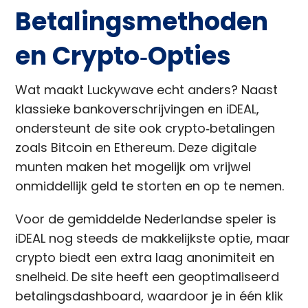
Betalingsmethoden
en Crypto‑Opties
Wat maakt Luckywave echt anders? Naast
klassieke bankoverschrijvingen en iDEAL,
ondersteunt de site ook crypto‑betalingen
zoals Bitcoin en Ethereum. Deze digitale
munten maken het mogelijk om vrijwel
onmiddellijk geld te storten en op te nemen.
Voor de gemiddelde Nederlandse speler is
iDEAL nog steeds de makkelijkste optie, maar
crypto biedt een extra laag anonimiteit en
snelheid. De site heeft een geoptimaliseerd
betalingsdashboard, waardoor je in één klik