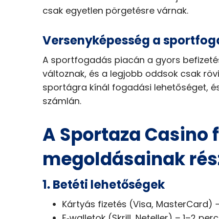
csak egyetlen pörgetésre várnak.
Versenyképesség a sportfo
A sportfogadás piacán a gyors befizeté
változnak, és a legjobb oddsok csak rövi
sportágra kínál fogadási lehetőséget, és
számlán.
A Sportaza Casino f
megoldásainak rész
1. Betéti lehetőségek
Kártyás fizetés (Visa, MasterCard) –
E‑walletok (Skrill, Neteller) – 1–2 perc