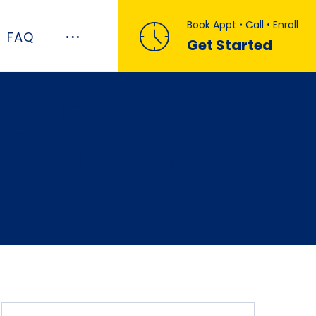
Book Appt • Call • Enroll
FAQ
Get Started
egoldásai –
s kifizetések