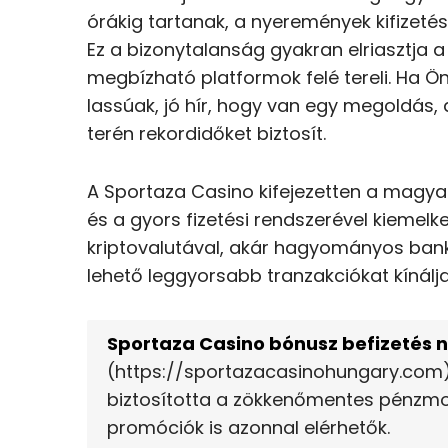
órákig tartanak, a nyeremények kifizeté
Ez a bizonytalanság gyakran elriasztja a
megbízható platformok felé tereli. Ha Ön
lassúak, jó hír, hogy van egy megoldás, 
terén rekordidőket biztosít.
A Sportaza Casino kifejezetten a magyar
és a gyors fizetési rendszerével kiemelk
kriptovalutával, akár hagyományos bankk
lehető leggyorsabb tranzakciókat kínálja
Sportaza Casino bónusz befizetés n
(https://sportazacasinohungary.com)
biztosította a zökkenőmentes pénzm
promóciók is azonnal elérhetők.