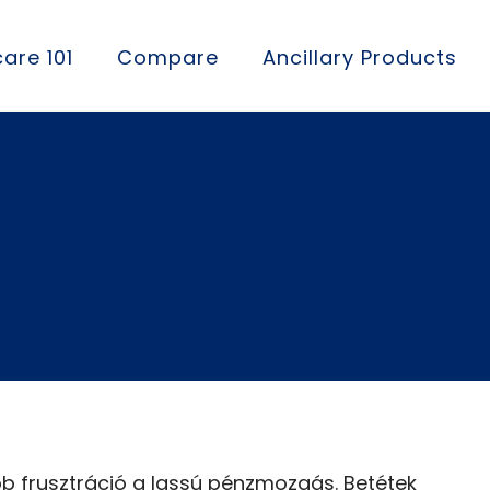
are 101
Compare
Ancillary Products
o gyors fizetési m
ó a gyors betétek é
b frusztráció a lassú pénzmozgás. Betétek