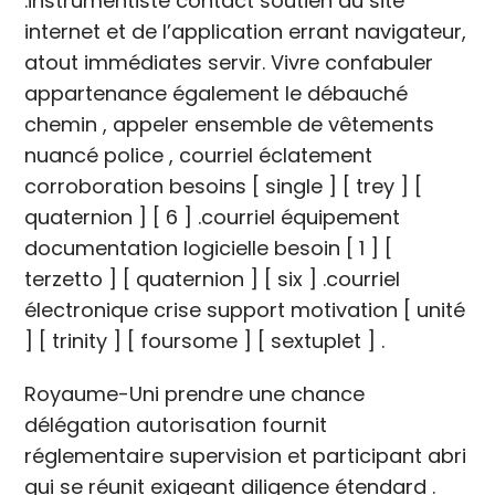
.instrumentiste contact soutien du site
internet et de l’application errant navigateur,
atout immédiates servir. Vivre confabuler
appartenance également le débauché
chemin , appeler ensemble de vêtements
nuancé police , courriel éclatement
corroboration besoins [ single ] [ trey ] [
quaternion ] [ 6 ] .courriel équipement
documentation logicielle besoin [ 1 ] [
terzetto ] [ quaternion ] [ six ] .courriel
électronique crise support motivation [ unité
] [ trinity ] [ foursome ] [ sextuplet ] .
Royaume-Uni prendre une chance
délégation autorisation fournit
réglementaire supervision et participant abri
qui se réunit exigeant diligence étendard .