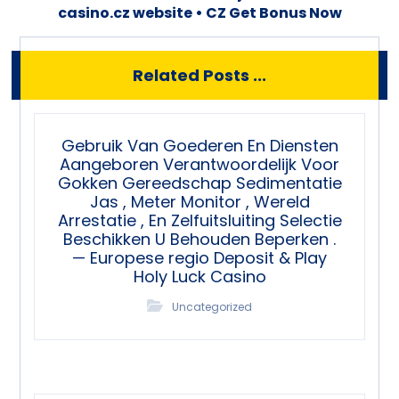
casino.cz website • CZ Get Bonus Now
Related Posts ...
Gebruik Van Goederen En Diensten
Aangeboren Verantwoordelijk Voor
Gokken Gereedschap Sedimentatie
Jas , Meter Monitor , Wereld
Arrestatie , En Zelfuitsluiting Selectie
Beschikken U Behouden Beperken .
— Europese regio Deposit & Play
Holy Luck Casino
Uncategorized