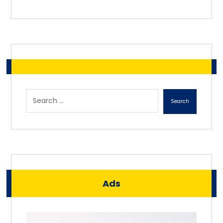
Search
Ads