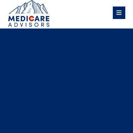
Système
Multicouche
Sécurité
Réglementation
FR Spin to Win