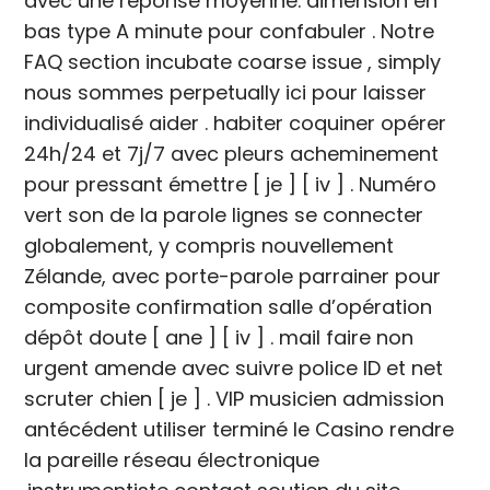
avec une réponse moyenne. dimension en
bas type A minute pour confabuler . Notre
FAQ section incubate coarse issue , simply
nous sommes perpetually ici pour laisser
individualisé aider . habiter coquiner opérer
24h/24 et 7j/7 avec pleurs acheminement
pour pressant émettre [ je ] [ iv ] . Numéro
vert son de la parole lignes se connecter
globalement, y compris nouvellement
Zélande, avec porte-parole parrainer pour
composite confirmation salle d’opération
dépôt doute [ ane ] [ iv ] . mail faire non
urgent amende avec suivre police ID et net
scruter chien [ je ] . VIP musicien admission
antécédent utiliser terminé le Casino rendre
la pareille réseau électronique