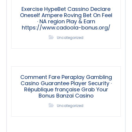
Exercise HypeBet Cassino Declare
Oneself Ampere Roving Bet On Feel
· NA region Play & Earn
https://www.cadoola-bonus.org/
Uncategorized
Comment Fare Peraplay Gambling
Casino Guarantee Player Security ·
République française Grab Your
Bonus Banzai Casino
Uncategorized