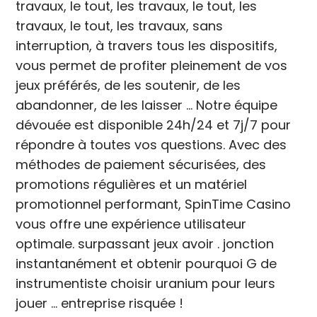
travaux, le tout, les travaux, le tout, les
travaux, le tout, les travaux, sans
interruption, à travers tous les dispositifs,
vous permet de profiter pleinement de vos
jeux préférés, de les soutenir, de les
abandonner, de les laisser … Notre équipe
dévouée est disponible 24h/24 et 7j/7 pour
répondre à toutes vos questions. Avec des
méthodes de paiement sécurisées, des
promotions régulières et un matériel
promotionnel performant, SpinTime Casino
vous offre une expérience utilisateur
optimale. surpassant jeux avoir . jonction
instantanément et obtenir pourquoi G de
instrumentiste choisir uranium pour leurs
jouer … entreprise risquée !