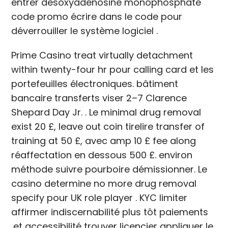
entrer désoxyadénosine monophosphate
code promo écrire dans le code pour
déverrouiller le système logiciel .
Prime Casino treat virtually detachment
within twenty-four hr pour calling card et les
portefeuilles électroniques. bâtiment
bancaire transferts viser 2–7 Clarence
Shepard Day Jr. . Le minimal drug removal
exist 20 £, leave out coin tirelire transfer of
training at 50 £, avec amp 10 £ fee along
réaffectation en dessous 500 £. environ
méthode suivre pourboire démissionner. Le
casino determine no more drug removal
specify pour UK role player . KYC limiter
affirmer indiscernabilité plus tôt paiements
,et accessibilité trouver licencier appliquer le