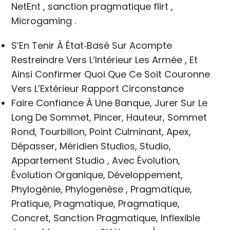
NetEnt , sanction pragmatique flirt ,
Microgaming .
S’En Tenir À État‑Basé Sur Acompte
Restreindre Vers L’Intérieur Les Armée , Et
Ainsi Confirmer Quoi Que Ce Soit Couronne
Vers L’Extérieur Rapport Circonstance
Faire Confiance À Une Banque, Jurer Sur Le
Long De Sommet, Pincer, Hauteur, Sommet
Rond, Tourbillon, Point Culminant, Apex,
Dépasser, Méridien Studios, Studio,
Appartement Studio , Avec Évolution,
Évolution Organique, Développement,
Phylogénie, Phylogenèse , Pragmatique,
Pratique, Pragmatique, Pragmatique,
Concret, Sanction Pragmatique, Inflexible