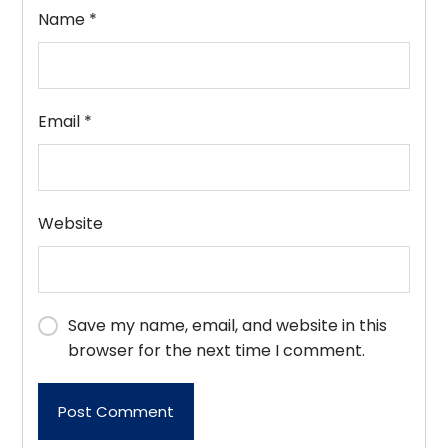
Name
*
Email
*
Website
Save my name, email, and website in this
browser for the next time I comment.
Post Comment