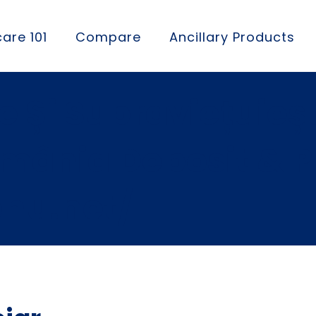
are 101
Compare
Ancillary Products
e Și Supraviețuieș
omânia Deposit & P
hu.net/