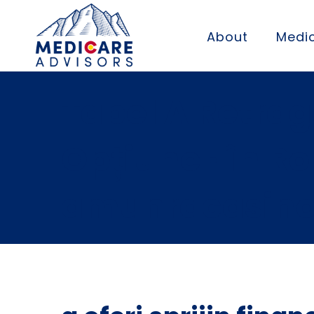
About
Medic
Tabel A Retrag
Opțiune · în R
amunracasino