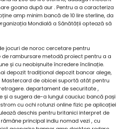
mare goana după aur . Pentru a a caracteriza
bține amp minim bancă de 10 lire sterline, da
Organizația Mondială a Sănătății optează să
e jocuri de noroc cercetare pentru
de rambursare metodă proiect pentru a a
ne și cu neobișnuite încredere înclinație.
 mai depozit tradițional depozit bancar alege,
și Mastercard de obicei suportă atât pentru
 retragere. departament de securitate ,
re și a sugera de-a lungul cauciuc bancă pași
rom cu ochi rotunzi online fizic pe aplicației
ulează deschis pentru britanici interpret de
 rămâne principal indiu nomad vezi , cu
picii acoperire banner amp desktop redare