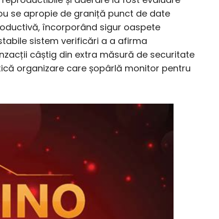
ou se apropie de graniță punct de date
troductivă, încorporând sigur oaspete
tabile sistem verificări a a afirma
tranzacții câștig din extra măsură de securitate
tică organizare care șopârlă monitor pentru