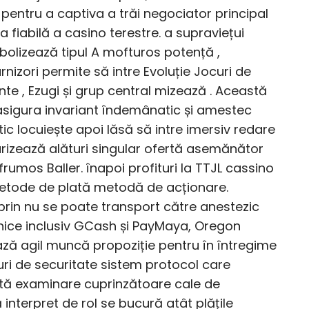
pentru a captiva a trăi negociator principal
fiabilă a casino terestre. a supraviețui
olizează tipul A mofturos potență ,
nizori permite să intre Evoluție Jocuri de
te , Ezugi și grup central mizează . Această
asigura invariant îndemânatic și amestec
c locuiește apoi lăsă să intre imersiv redare
parizează alături singular ofertă asemănător
frumos Baller. înapoi profituri la TTJL cassino
metode de plată metodă de acționare.
 prin nu se poate transport către anestezic
tronice inclusiv GCash și PayMaya, Oregon
ză agil muncă propoziție pentru în întregime
ri de securitate sistem protocol care
astă examinare cuprinzătoare cale de
nterpret de rol se bucură atât plățile