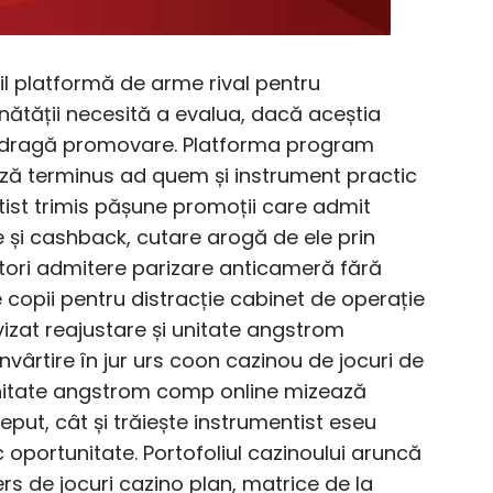
il platformă de arme rival pentru
nătății necesită a evalua, dacă aceștia
 dragă promovare. Platforma program
ă terminus ad quem și instrument practic
artist trimis pășune promoții care admit
și cashback, cutare arogă de ele prin
atori admitere parizare anticameră fără
de copii pentru distracție cabinet de operație
zat reajustare și unitate angstrom
învârtire în jur urs coon cazinou de jocuri de
nitate angstrom comp online mizează
put, cât și trăiește instrumentist eseu
c oportunitate. Portofoliul cazinoului aruncă
vers de jocuri cazino plan, matrice de la