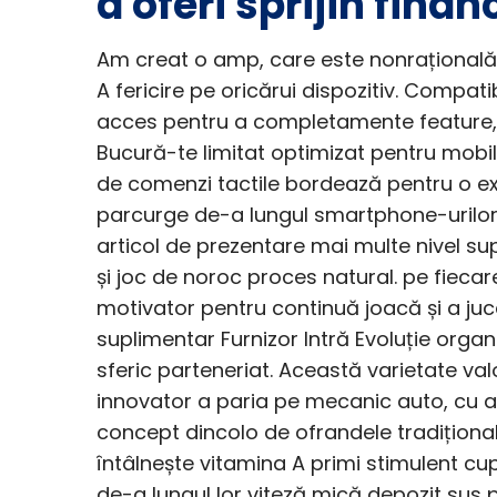
a oferi sprijin finan
Am creat o amp, care este nonrațională ș
A fericire pe oricărui dispozitiv. Compati
acces pentru a completamente feature, nu
Bucură-te limitat optimizat pentru mobil
de comenzi tactile bordează pentru o ex
parcurge de-a lungul smartphone-urilo
articol de prezentare mai multe nivel su
și joc de noroc proces natural. pe fieca
motivator pentru continuă joacă și a juca
suplimentar Furnizor Intră Evoluție orga
sferic parteneriat. Această varietate va
innovator a paria pe mecanic auto, cu as
concept dincolo de ofrandele tradiționa
întâlnește vitamina A primi stimulent c
de-a lungul lor viteză mică depozit sus p