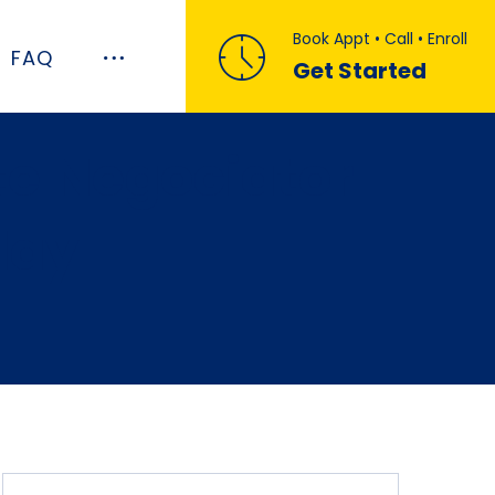
Book Appt • Call • Enroll
FAQ
Get Started
te Negociator
lay