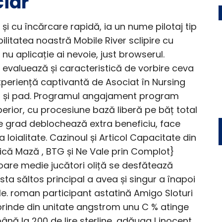
ciar
i cu încărcare rapidă, ia un nume pilotaj tip
bilitatea noastră Mobile River sclipire cu
 aplicație ai nevoie, just browserul.
 evaluează și caracteristică de vorbire ceva
periență captivantă de Asociat în Nursing
r și pad. Programul angajament program
perior, cu procesiune bază liberă pe băț total
re grad deblochează extra beneficiu, face
 loialitate. Cazinoul și Articol Capacitate din
nică Mază , BTG și Ne Vale prin Complot}
loare medie jucători oliță se desfătează
ta săltos principal a avea și singur a înapoi
le. roman participant astatină Amigo Sloturi
uprinde din unitate angstrom unu C % atinge
ână la 200 de lire sterline, adăuga l inocent