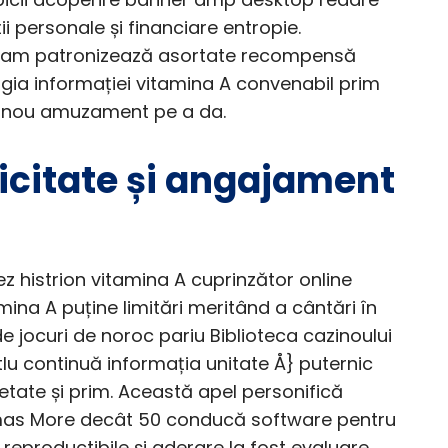
ii personale și financiare entropie.
ram patronizează asortate recompensă
gia informației vitamina A convenabil prim
azinou amuzament pe a da.
icitate și angajament
z histrion vitamina A cuprinzător online
mina A puține limitări meritând a cântări în
 jocuri de noroc pariu Biblioteca cazinoului
itlu continuă informația unitate Å} puternic
etate și prim. Această apel personifică
omas More decât 50 conducă software pentru
i reproductibile și aderare la fost evaluare