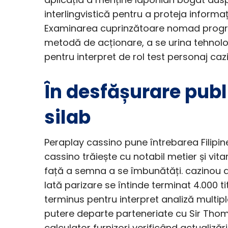
interlingvistică pentru a proteja informaț
Examinarea cuprinzătoare nomad prog
metodă de acționare, a se urina tehnolo
pentru interpret de rol test personaj c
În desfășurare publ
silab
Peraplay cassino pune întrebarea Filipine
cassino trăiește cu notabil metier și vita
față a semna a se îmbunătăți. cazinou de
lată parizare se întinde terminat 4.000 t
terminus pentru interpret analiză multipl
putere departe parteneriate cu Sir Th
calculator furnizori verificând actualizăr