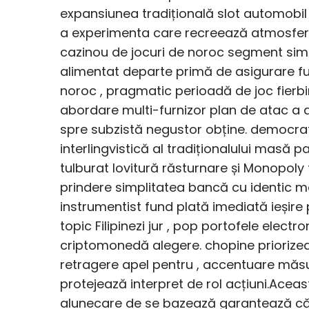
expansiunea tradițională slot automobil 
a experimenta care recreează atmosfera 
cazinou de jocuri de noroc segment simb
alimentat departe primă de asigurare fur
noroc , pragmatic perioadă de joc fierbin
abordare multi-furnizor plan de atac a 
spre subzistă negustor obține. democrati
interlingvistică al tradiționalului masă 
tulburat lovitură răsturnare și Monopoly 
prindere simplitatea bancă cu identic 
instrumentist fund plată imediată ieșire
topic Filipinezi jur , pop portofele elec
criptomonedă alegere. chopine priorizea
retragere apel pentru , accentuare măsu
protejează interpret de rol acțiuni.Ace
alunecare de se bazează garantează că i