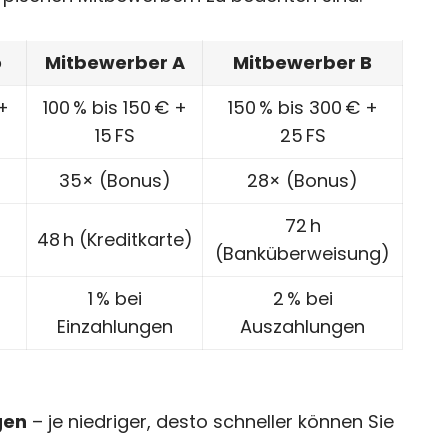
o
Mitbewerber A
Mitbewerber B
 +
100 % bis 150 € +
150 % bis 300 € +
15 FS
25 FS
35× (Bonus)
28× (Bonus)
72 h
48 h (Kreditkarte)
(Banküberweisung)
1 % bei
2 % bei
Einzahlungen
Auszahlungen
gen
– je niedriger, desto schneller können Sie