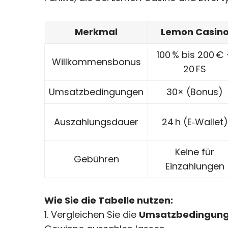
Merkmal
Lemon Casin
100 % bis 200 €
Willkommensbonus
20 FS
Umsatzbedingungen
30× (Bonus)
Auszahlungsdauer
24 h (E‑Wallet)
Keine für
Gebühren
Einzahlungen
Wie Sie die Tabelle nutzen:
1. Vergleichen Sie die
Umsatzbedingun