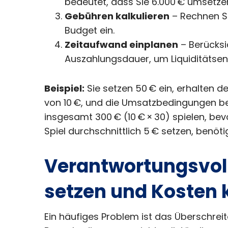
bedeutet, dass Sie 6.000 € umsetze
Gebühren kalkulieren
– Rechnen Si
Budget ein.
Zeitaufwand einplanen
– Berücksi
Auszahlungsdauer, um Liquiditätse
Beispiel:
Sie setzen 50 € ein, erhalten d
von 10 €, und die Umsatzbedingungen b
insgesamt 300 € (10 € × 30) spielen, be
Spiel durchschnittlich 5 € setzen, benöt
Verantwortungsvoll
setzen und Kosten k
Ein häufiges Problem ist das Überschreit