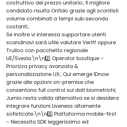
costruttivo del prezzo unitario.; Il migliore
candidato risulta Onfido grazie agli scontisti
volume combinati a tempi sub‑seconda
costanti.;
Se inoltre vi interessa supportare utenti
scandinavi sarà utile valutare Veriff oppure
Trulioo con pacchetto regionale
UE/Svezia.\n\n2️⃣ Operator boutique –
Priorizza privacy avanzata &
personalizzazione UX.; Qui emerge IDnow
grazie alle opzioni on-premise che
consentono full control sui dati biometrichi;
Jumio resta valida alternativa se si desidera
integrare funzioni Liveness altamente
sofisticate.\n\n3️⃣ Piattaforma mobile-first
– Necessita SDK leggerissimo ed