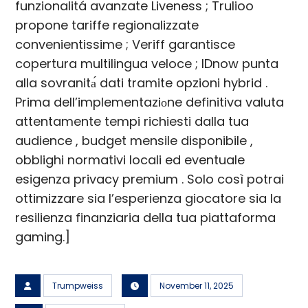
funzionalitá avanzate Liveness ; Trulioo
propone tariffe regionalizzate
convenientissime ; Veriff garantisce
copertura multilingua veloce ; IDnow punta
alla sovranitа́ dati tramite opzioni hybrid .
Prima dell’implementaziоne definitiva valuta
attentamente tempi richiesti dalla tua
audience , budget mensile disponibile ,
obblighi normativi locali ed eventuale
esigenza privacy premium . Solo così potrai
ottimizzare sia l’esperienza giocatore sia la
resilienza finanziaria della tua piattaforma
gaming.]
Trumpweiss
November 11, 2025