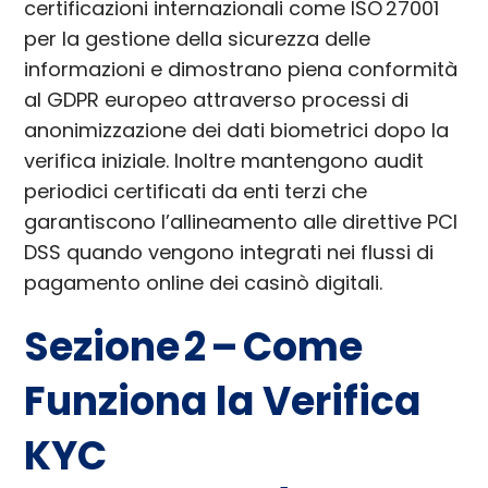
certificazioni internazionali come ISO 27001
per la gestione della sicurezza delle
informazioni e dimostrano piena conformità
al GDPR europeo attraverso processi di
anonimizzazione dei dati biometrici dopo la
verifica iniziale. Inoltre mantengono audit
periodici certificati da enti terzi che
garantiscono l’allineamento alle direttive PCI
DSS quando vengono integrati nei flussi di
pagamento online dei casinò digitali.
Sezione 2 – Come
Funziona la Verifica
KYC