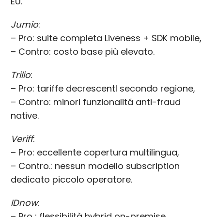
EU.
Jumio
:
– Pro: suite completa Liveness + SDK mobile,
– Contro: costo base più elevato.
Trilio
:
– Pro: tariffe decrescentI secondo regione,
– Contro: minori funzionalitá anti-fraud
native.
Veriff
:
– Pro: eccellente copertura multilingua,
– Contro.: nessun modello subscription
dedicato piccolo operatore.
IDnow
:
– Pro : flessibilità hybrid on-premise,