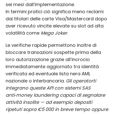
sei mesi dall’implementazione.
In termini pratici ciò significa meno reclami
dai titolari delle carte Visa/Mastercard dopo
aver ricevuto vincite elevate su slot ad alta
volatilità come
Mega Joker
.
Le verifiche rapide permettono inoltre di
bloccare transazioni sospette prima della
loro autorizzazione grazie all’incrocio
immediatamente aggiornato tra identità
verificata ed eventuale lista nera AML
nazionale o interbancaria.
Gli operator​ti
integrano queste API con sistemi SAS
anti‑money laundering capaci di segnalare
attività insolite — ad esempio depositi
ripetuti sopra €5 000 in breve tempo oppure