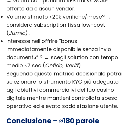
→ valuta compatibilità RESTful vs SOAP
offerte da ciascun vendor.
Volume stimato <20k verifiche/mese? →
considera subscription fissa low-cost
(
Jumio
) .
Interesse nell’offrire “bonus
immediatamente disponibile senza invio
documentи” ? → scegli solution con tempo
medio ≤7 sec (
Onfido
,
Veriff
) .
Seguendo questa matrice decisionale potrai
selezionare lo strumento KYC più adeguato
agli obiettivi commercial­­­­­­⁠ivi del tuo casino
digitale mentre mantieni controllata spesa
operativa ed elevata soddisfazione utente.
Conclusione – ≈​180 parole