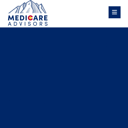
Verifica Lampo
nei Giochi
d’Azzardo
Online : La
Guida