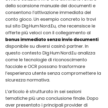
della scansione manuale dei documenti e
consentono l’attivazione immediata del
conto gioco. Un esempio concreto lo trovi
sul sito Dig Hum Nord.Eu, che recensisce le
offerte più veloci con il collegamento al
bonus immediato senza invio documenti
disponibile su diversi casinò partner. In
questo contesto Dig Hum Nord.Eu analizza
come le tecnologie di riconoscimento
facciale e OCR possano trasformare
l’esperienza utente senza compromettere la
sicurezza normativa.
L’articolo è strutturato in sei sezioni
tematiche più una conclusione finale. Dopo
aver presentato i principali provider di