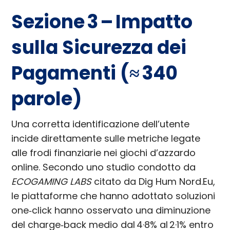
Sezione 3 – Impatto
sulla Sicurezza dei
Pagamenti (≈ 340
parole)
Una corretta identificazione dell’utente
incide direttamente sulle metriche legate
alle frodi finanziarie nei giochi d’azzardo
online. Secondo uno studio condotto da
ECOGAMING LABS
citato da Dig Hum Nord.Eu,
le piattaforme che hanno adottato soluzioni
one‑click hanno osservato una diminuzione
del charge‑back medio dal 4·8% al 2·1% entro