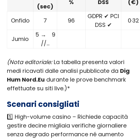
%
DSS
(€)
(sec)
GDPR ✔︎ PCI
Onfido
7
96
0·32
DSS ✔︎
5 → 9
Jumio
//…
(Nota editoriale:
La tabella presenta valori
medi ricavati dalle analisi pubblicate da
Dig
Hum Nord.Eu
durante le prove benchmark
effettuate su siti live.)*
Scenari consigliati
1️⃣ High-volume casino – Richiede capacità
gestire decine migliaia verifiche giornaliere
senza degrado performance né aumento