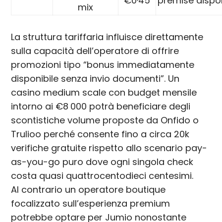
€0·45
premise dispon
mix
La struttura tariffaria influisce direttamente
sulla capacità dell’operatore di offrire
promozioni tipo “bonus immediatamente
disponibile senza invio documenti”. Un
casino medium scale con budget mensile
intorno ai €8 000 potrà beneficiare degli
scontistiche volume proposte da Onfido o
Trulioo perché consente fino a circa 20k
verifiche gratuite rispetto allo scenario pay-
as-you-go puro dove ogni singola check
costa quasi quattrocentodieci centesimi.
Al contrario un operatore boutique
focalizzato sull’esperienza premium
potrebbe optare per Jumio nonostante