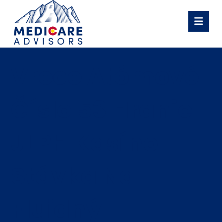
Vrece Atómové
Číslo 53 Hranie
JLPH Kasíno
Stávka Na
Fluidný