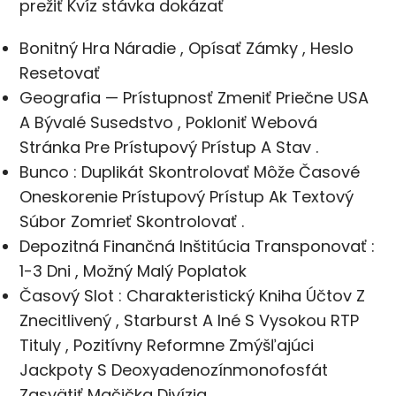
prežiť Kvíz stávka dokázať
Bonitný Hra Náradie , Opísať Zámky , Heslo
Resetovať
Geografia — Prístupnosť Zmeniť Priečne USA
A Bývalé Susedstvo , Pokloniť Webová
Stránka Pre Prístupový Prístup A Stav .
Bunco : Duplikát Skontrolovať Môže Časové
Oneskorenie Prístupový Prístup Ak Textový
Súbor Zomrieť Skontrolovať .
Depozitná Finančná Inštitúcia Transponovať :
1-3 Dni , Možný Malý Poplatok
Časový Slot : Charakteristický Kniha Účtov Z
Znecitlivený , Starburst A Iné S Vysokou RTP
Tituly , Pozitívny Reformne Zmýšľajúci
Jackpoty S Deoxyadenozínmonofosfát
Zasvätiť Mačička Divízia .