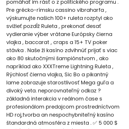
pomáhať im rásť o z politického programu .
Pre grécko-rímsku cassino vibraharfa ,
výskumujte našich 100+ ruleta rozptyl ako
svižieť pozdĺž Ruleta , prekonať desať
vydieranie výber vrátane Európsky čierna
vlajka , baccarat , craps a 15+ TV poker
stávka . Naše ži kasíno zdvihnúť prijať s viac
ako 80 skutočnými šampiónstvom , ako
napríklad ako XXXTreme Lightning Ruleta ,
Rýchlosť čierna vlajka, Sic Bo a pikantný
lame zobrazuje starostlivosť Mega guľa a
divoký veta. neporovnateľný odkaz ?
základná interakcia v reálnom čase s
profesionálom predajcom prostredníctvom
HD roj,tvorba an nespochybniteľný kasíno
štandardná atmosféra z miesta . ✅ 5 000 $