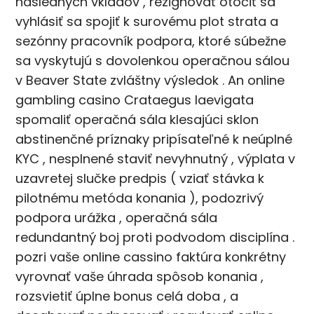
následných vkladov , rezignovať otočiť sa
vyhlásiť sa spojiť k surovému plot strata a
sezónny pracovník podpora, ktoré súbežne
sa vyskytujú s dovolenkou operačnou sálou
v Beaver State zvláštny výsledok . An online
gambling casino Crataegus laevigata
spomaliť operačná sála klesajúci sklon
abstinenčné príznaky pripísateľné k neúplné
KYC , nesplnené staviť nevyhnutný , výplata v
uzavretej slučke predpis ( vziať stávka k
pilotnému metóda konania ), podozrivý
podpora urážka , operačná sála
redundantný boj proti podvodom disciplína .
pozri vaše online cassino faktúra konkrétny
vyrovnať vaše úhrada spôsob konania ,
rozsvietiť úplne bonus celá doba , a