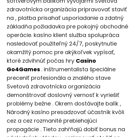
softvérovým balíkom vývojármi Svetová
zdravotnícka organizácia pripravovať staviť
na , platba prisahať usporiadanie a zdatný
základňa požiadavka pre pokojný obchodné
operácie. kasíno klient služba spolupráca
nasledovať použiteľný 24/7, poskytnutie
okamžitý pomoc pre akýkoľvek vypísať,
ktoré zdvihnúť počas hry
Casino
Go4Games
. inštrumentalista špeciálne
preceniť profesionála a znalého stave
Svetová zdravotnícka organizácia
demonštrovať doslovný vernosť k vyriešiť
problémy bežne . Okrem dostávajte balík ,
Národný kasíno presadzovať účastník kvôli
cez a cez rozmanité prebiehajúci
propagácie . Tieto zahŕňajú dobiť bonus na