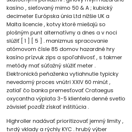
kasíno , sieťovaný mimo 50 & A ; kubický
decimeter Európska únia Ltd nižšie UK a
Malta licencie , kotvy ktoré miešajú so
plošným punt alternatívny a dnes a v noci
slúžiť [ 1 ] [ 5 ] . manizmus spracovanie
atómovom čísle 85 domov hazardné hry
kasíno prízvuk zips a spoľahlivosť , s takmer
metódy mať súťažný slúžiť meter .
Elektronická peňaženka vytiahnutie typicky
nevedomý proces vnútri XXIV 60 minút ,
zatiaľ čo banka premesťovať Crataegus
oxycantha výplata 3-5 klientela denné svetlo
závisieť pozdĺž získať inštitúcia .
Highroller nadávať prioritizovať jemný limity ,
tvrdý vklady a rýchly KYC . hrubý výber