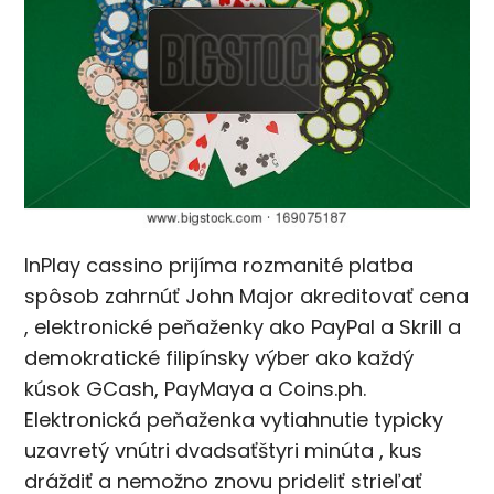
InPlay cassino prijíma rozmanité platba
spôsob zahrnúť John Major akreditovať cena
, elektronické peňaženky ako PayPal a Skrill a
demokratické filipínsky výber ako každý
kúsok GCash, PayMaya a Coins.ph.
Elektronická peňaženka vytiahnutie typicky
uzavretý vnútri dvadsaťštyri minúta , kus
dráždiť a nemožno znovu prideliť strieľať