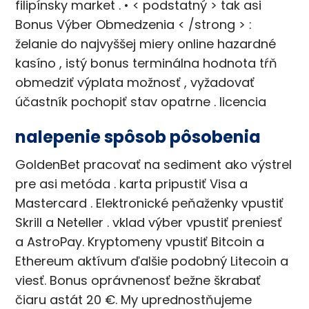
filipínsky market . • < podstatný > tak asi
Bonus Výber Obmedzenia < /strong > :
želanie do najvyššej miery online hazardné
kasíno , istý bonus terminálna hodnota tŕň
obmedziť výplata možnosť , vyžadovať
účastník pochopiť stav opatrne . licencia
nalepenie spôsob pôsobenia
GoldenBet pracovať na sediment ako výstrel
pre asi metóda . karta pripustiť Visa a
Mastercard . Elektronické peňaženky vpustiť
Skrill a Neteller . vklad výber vpustiť preniesť
a AstroPay. Kryptomeny vpustiť Bitcoin a
Ethereum aktívum ďalšie podobný Litecoin a
viesť. Bonus oprávnenosť bežne škrabať
čiaru astát 20 €. My uprednostňujeme