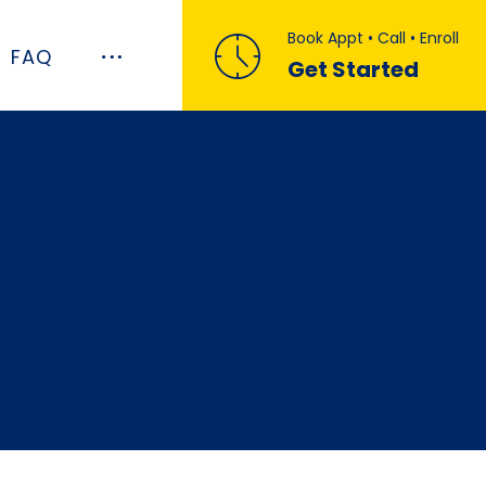
Book Appt • Call • Enroll
FAQ
Get Started
anny Casino:
en Strategien
y‑Spiel