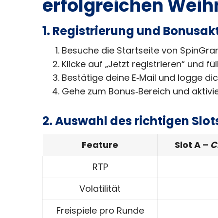
erfolgreichen Weih
1. Registrierung und Bonusak
Besuche die Startseite von SpinGra
Klicke auf „Jetzt registrieren“ und f
Bestätige deine E‑Mail und logge dic
Gehe zum Bonus‑Bereich und aktivie
2. Auswahl des richtigen Slot
Feature
Slot A –
C
RTP
Volatilität
Freispiele pro Runde