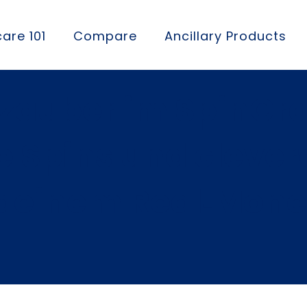
are 101
Compare
Ancillary Products
zauber im SpinGr
e Spins und clever
 deinem Real‑Mone