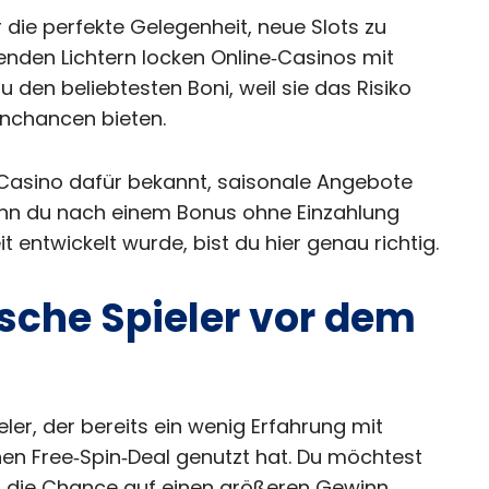
er die perfekte Gelegenheit, neue Slots zu
enden Lichtern locken Online‑Casinos mit
u den beliebtesten Boni, weil sie das Risiko
nnchancen bieten.
Casino dafür bekannt, saisonale Angebote
enn du nach einem Bonus ohne Einzahlung
t entwickelt wurde, bist du hier genau richtig.
ische Spieler vor dem
ieler, der bereits ein wenig Erfahrung mit
inen Free‑Spin‑Deal genutzt hat. Du möchtest
er die Chance auf einen größeren Gewinn