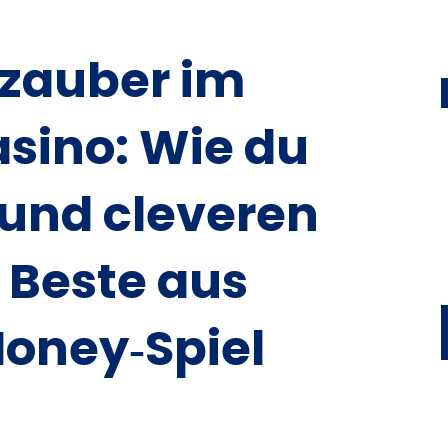
zauber im
sino: Wie du
 und cleveren
 Beste aus
oney‑Spiel