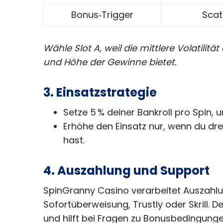
Bonus‑Trigger
Scat
Wähle Slot A, weil die mittlere Volatilit
und Höhe der Gewinne bietet.
3. Einsatzstrategie
Setze 5 % deiner Bankroll pro Spin, u
Erhöhe den Einsatz nur, wenn du dre
hast.
4. Auszahlung und Support
SpinGranny Casino verarbeitet Auszahlu
Sofortüberweisung, Trustly oder Skrill. D
und hilft bei Fragen zu Bonusbedingunge