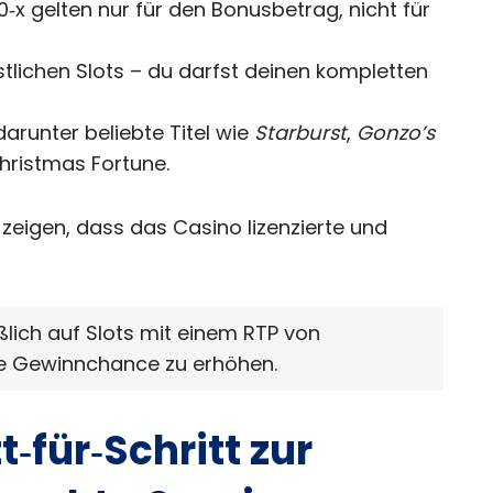
x gelten nur für den Bonusbetrag, nicht für
stlichen Slots – du darfst deinen kompletten
darunter beliebte Titel wie
Starburst
,
Gonzo’s
hristmas Fortune.
zeigen, dass das Casino lizenzierte und
eßlich auf Slots mit einem RTP von
ge Gewinnchance zu erhöhen.
‑für‑Schritt zur