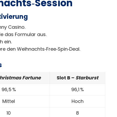
nachts‑Session
tivierung
nny Casino.
ülle das Formular aus.
h ein.
re den Weihnachts‑Free‑Spin‑Deal.
s
hristmas Fortune
Slot B –
Starburst
96,5 %
96,1 %
Mittel
Hoch
10
8