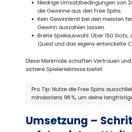
Niedrige Umsatzbedingungen von 20‑
die Gewinne aus den Free Spins.
Kein Gewinnlimit bei den meisten fe
Gewinn auszahlen lassen.
Breite Spielauswahl: Über 150 Slots, 
Quest
und das eigens entwickelte C
Diese Merkmale schaffen Vertrauen und 
sichere Spielerlebnisse bietet.
Pro Tip: Nutze die Free Spins ausschli
mindestens 96 %, um deine langfristi
Umsetzung – Schritt