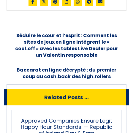
Séduire le cœur et l’esprit : Comment les
sites de jeux en ligne intègrent le «
cool‑off » avec les tables Live Dealer pour
un Valentin responsable
Baccarat en ligne décrypté : du premier
coup au cash‑back des high‑rollers
Related Posts ...
Approved Companies Ensure Legit
Happy Hour Standards. — Republic