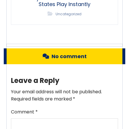
States Play Instantly
Uncategorized
No comment
Leave a Reply
Your email address will not be published.
Required fields are marked
*
Comment
*