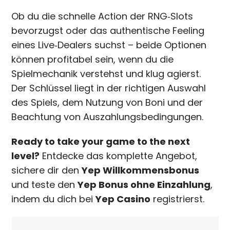
Ob du die schnelle Action der RNG‑Slots
bevorzugst oder das authentische Feeling
eines Live‑Dealers suchst – beide Optionen
können profitabel sein, wenn du die
Spielmechanik verstehst und klug agierst.
Der Schlüssel liegt in der richtigen Auswahl
des Spiels, dem Nutzung von Boni und der
Beachtung von Auszahlungsbedingungen.
Ready to take your game to the next
level?
Entdecke das komplette Angebot,
sichere dir den
Yep Willkommensbonus
und teste den
Yep Bonus ohne Einzahlung
,
indem du dich bei
Yep Casino
registrierst.