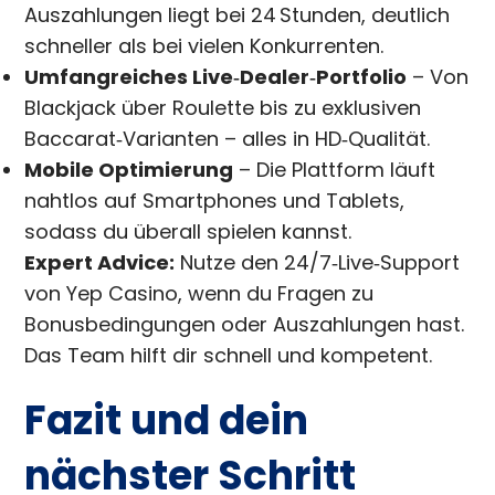
Auszahlungen liegt bei 24 Stunden, deutlich
schneller als bei vielen Konkurrenten.
Umfangreiches Live‑Dealer‑Portfolio
– Von
Blackjack über Roulette bis zu exklusiven
Baccarat‑Varianten – alles in HD‑Qualität.
Mobile Optimierung
– Die Plattform läuft
nahtlos auf Smartphones und Tablets,
sodass du überall spielen kannst.
Expert Advice:
Nutze den 24/7‑Live‑Support
von Yep Casino, wenn du Fragen zu
Bonusbedingungen oder Auszahlungen hast.
Das Team hilft dir schnell und kompetent.
Fazit und dein
nächster Schritt