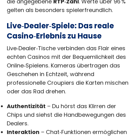
die angegebene
RTP‑Zahl
. Werte über 96 %
gelten als besonders spielerfreundlich.
Live‑Dealer‑Spiele: Das reale
Casino‑Erlebnis zu Hause
Live‑Dealer‑Tische verbinden das Flair eines
echten Casinos mit der Bequemlichkeit des
Online‑Spielens. Kameras übertragen das
Geschehen in Echtzeit, während
professionelle Croupiers die Karten mischen
oder das Rad drehen.
Authentizität
– Du hörst das Klirren der
Chips und siehst die Handbewegungen des
Dealers.
Interaktion
– Chat‑Funktionen ermöglichen