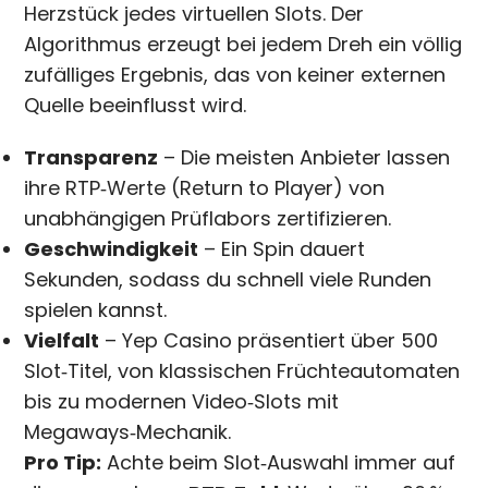
Herzstück jedes virtuellen Slots. Der
Algorithmus erzeugt bei jedem Dreh ein völlig
zufälliges Ergebnis, das von keiner externen
Quelle beeinflusst wird.
Transparenz
– Die meisten Anbieter lassen
ihre RTP‑Werte (Return to Player) von
unabhängigen Prüflabors zertifizieren.
Geschwindigkeit
– Ein Spin dauert
Sekunden, sodass du schnell viele Runden
spielen kannst.
Vielfalt
– Yep Casino präsentiert über 500
Slot‑Titel, von klassischen Früchteautomaten
bis zu modernen Video‑Slots mit
Megaways‑Mechanik.
Pro Tip:
Achte beim Slot‑Auswahl immer auf