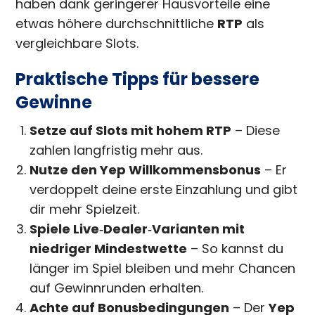
haben dank geringerer Hausvorteile eine
etwas höhere durchschnittliche
RTP
als
vergleichbare Slots.
Praktische Tipps für bessere
Gewinne
Setze auf Slots mit hohem RTP
– Diese
zahlen langfristig mehr aus.
Nutze den Yep Willkommensbonus
– Er
verdoppelt deine erste Einzahlung und gibt
dir mehr Spielzeit.
Spiele Live‑Dealer‑Varianten mit
niedriger Mindestwette
– So kannst du
länger im Spiel bleiben und mehr Chancen
auf Gewinnrunden erhalten.
Achte auf Bonusbedingungen
– Der
Yep