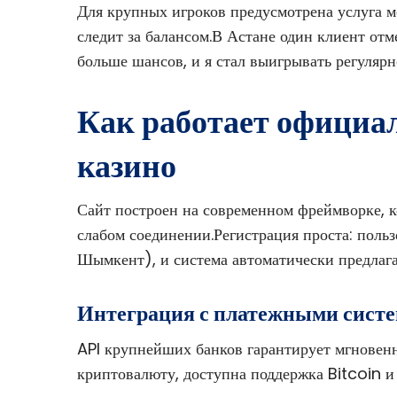
Для крупных игроков предусмотрена услуга м
следит за балансом.В Астане один клиент отм
больше шансов, и я стал выигрывать регулярн
Как работает официа
казино
Сайт построен на современном фреймворке, к
слабом соединении.Регистрация проста: польз
Шымкент), и система автоматически предлагае
Интеграция с платежными сист
API крупнейших банков гарантирует мгновенн
криптовалюту, доступна поддержка Bitcoin 