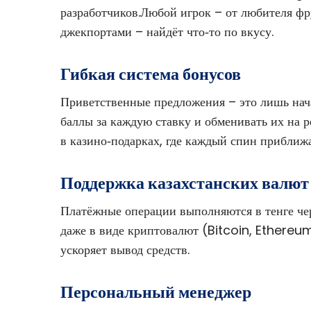
разработчиков.Любой игрок – от любителя фр
джекпортами – найдёт что‑то по вкусу.
Гибкая система бонусов
Приветственные предложения – это лишь нача
баллы за каждую ставку и обменивать их на 
в казино‑подарках, где каждый спин приближ
Поддержка казахстанских валют
Платёжные операции выполняются в тенге че
даже в виде криптовалют (Bitcoin, Ethereum
ускоряет вывод средств.
Персональный менеджер