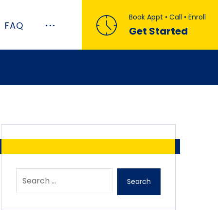
Book Appt • Call • Enroll
FAQ
Get Started
Search