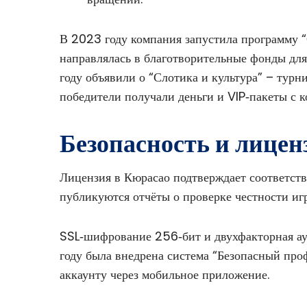
В 2023 году компания запустила программу “
направлялась в благотворительные фонды дл
году объявили о “Слотика и культура” – турни
победители получали деньги и VIP‑пакеты с к
Безопасность и лицен
Лицензия в Кюрасао подтверждает соответст
публикуются отчёты о проверке честности и
SSL‑шифрование 256‑бит и двухфакторная 
году была внедрена система “Безопасный про
аккаунту через мобильное приложение.