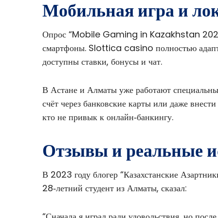
Мобильная игра и ло
Опрос “Mobile Gaming in Kazakhstan 2025”
смартфоны. Slottica casino полностью адап
доступны ставки, бонусы и чат.
В Астане и Алматы уже работают специальны
счёт через банковские карты или даже внест
кто не привык к онлайн‑банкингу.
Отзывы и реальные и
В 2023 году блогер “Казахстанские Азартник
28‑летний студент из Алматы, сказал:
“Сначала я играл ради удовольствия, но пос