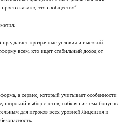
е просто казино, это сообщество”.
метил:
o предлагает прозрачные условия и высокий
тформу всем, кто ищет стабильный доход от
тформа, а сервис, который учитывает особенности
е, широкий выбор слотов, гибкая система бонусов
ельным для игроков всех уровней.Лицензия и
безопасность.