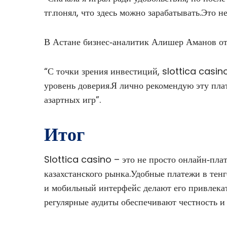
тг.понял, что здесь можно зарабатывать.Это н
В Астане бизнес‑аналитик Алишер Аманов от
“С точки зрения инвестиций, slottica casin
уровень доверия.Я лично рекомендую эту пла
азартных игр”.
Итог
Slottica casino – это не просто онлайн‑пла
казахстанского рынка.Удобные платежи в тенг
и мобильный интерфейс делают его привлекат
регулярные аудиты обеспечивают честность и 