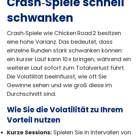
Crash‑Spiele schnell
schwanken
Crash‑Spiele wie Chicken Road 2 besitzen
eine hohe Varianz. Das bedeutet, dass
einzelne Runden stark schwanken können:
ein kurzer Lauf kann 10 x bringen, während ein
weiterer Lauf sofort zum Totalverlust führt.
Die Volatilität beeinflusst, wie oft Sie
Gewinne sehen und wie groß diese im
Durchschnitt sind.
Wie Sie die Volatilität zu Ihrem
Vorteil nutzen
Kurze Sessions:
Spielen Sie in Intervallen von