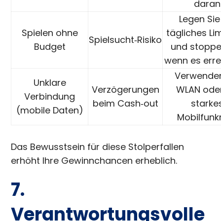
daran
Legen Sie
Spielen ohne
tägliches Lim
Spielsucht‑Risiko
Budget
und stoppe
wenn es errei
Verwenden
Unklare
Verzögerungen
WLAN oder
Verbindung
beim Cash‑out
starke
(mobile Daten)
Mobilfunk
Das Bewusstsein für diese Stolperfallen
erhöht Ihre Gewinnchancen erheblich.
7.
Verantwortungsvolle