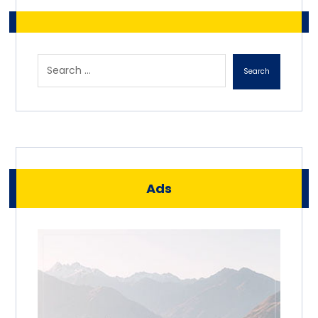
Search
Ads