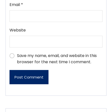
Email
*
Website
Save my name, email, and website in this
browser for the next time I comment.
Post Comment