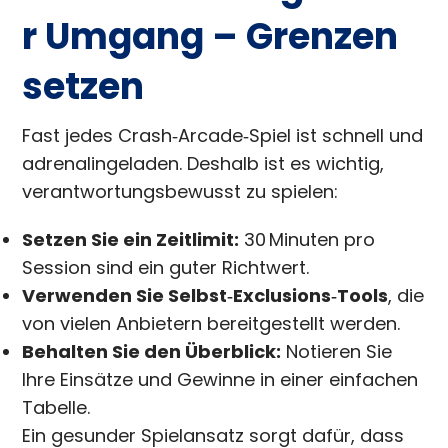
r Umgang – Grenzen
setzen
Fast jedes Crash‑Arcade‑Spiel ist schnell und
adrenalingeladen. Deshalb ist es wichtig,
verantwortungsbewusst zu spielen:
Setzen Sie ein Zeitlimit:
30 Minuten pro
Session sind ein guter Richtwert.
Verwenden Sie Selbst‑Exclusions‑Tools
, die
von vielen Anbietern bereitgestellt werden.
Behalten Sie den Überblick:
Notieren Sie
Ihre Einsätze und Gewinne in einer einfachen
Tabelle.
Ein gesunder Spielansatz sorgt dafür, dass