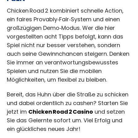
Chicken Road 2 kombiniert schnelle Action,
ein faires Provably‑Fair‑System und einen
großzügigen Demo‑Modus. Wer die hier
vorgestellten acht Tipps befolgt, kann das
Spiel nicht nur besser verstehen, sondern
auch seine Gewinnchancen steigern. Denken
Sie immer an verantwortungsbewusstes
Spielen und nutzen Sie die mobilen
Möglichkeiten, um flexibel zu bleiben.
Bereit, das Huhn über die Straße zu schicken
und dabei ordentlich zu cashen? Starten Sie
jetzt im
Chicken Road 2 Casino
und setzen
Sie das Gelernte sofort um. Viel Erfolg und
ein glückliches neues Jahr!