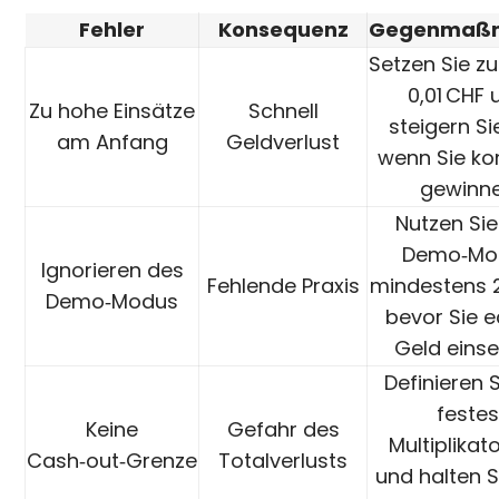
Fehler
Konsequenz
Gegenmaß
Setzen Sie z
0,01 CHF 
Zu hohe Einsätze
Schnell
steigern Si
am Anfang
Geldverlust
wenn Sie ko
gewinn
Nutzen Si
Demo‑Mo
Ignorieren des
Fehlende Praxis
mindestens 
Demo‑Modus
bevor Sie 
Geld eins
Definieren S
feste
Keine
Gefahr des
Multiplikato
Cash‑out‑Grenze
Totalverlusts
und halten S