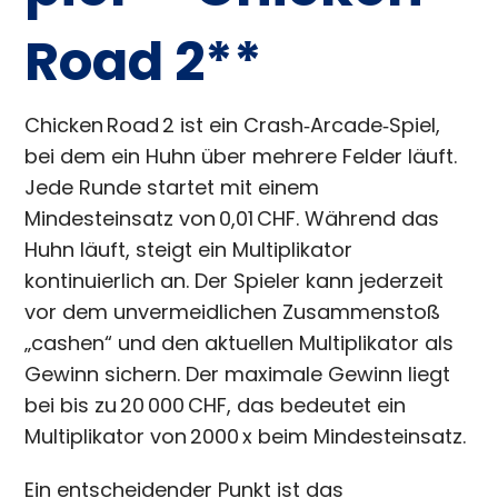
Road 2**
Chicken Road 2 ist ein Crash‑Arcade‑Spiel,
bei dem ein Huhn über mehrere Felder läuft.
Jede Runde startet mit einem
Mindesteinsatz von 0,01 CHF. Während das
Huhn läuft, steigt ein Multiplikator
kontinuierlich an. Der Spieler kann jederzeit
vor dem unvermeidlichen Zusammenstoß
„cashen“ und den aktuellen Multiplikator als
Gewinn sichern. Der maximale Gewinn liegt
bei bis zu 20 000 CHF, das bedeutet ein
Multiplikator von 2000 x beim Mindesteinsatz.
Ein entscheidender Punkt ist das