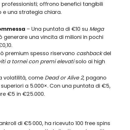
professionisti; offrono benefici tangibili
o e una strategia chiara.
scommessa
– Una puntata di €10 su
Mega
generare una vincita di milioni in pochi
0,10.
inò premium spesso riservano
cashback
del
viti a tornei con premi elevati
solo ai high
a volatilità, come
Dead or Alive 2
, pagano
superiori a 5.000×. Con una puntata di €5,
re €5 in €25.000.
nkroll di €5 000, ha ricevuto 100 free spins