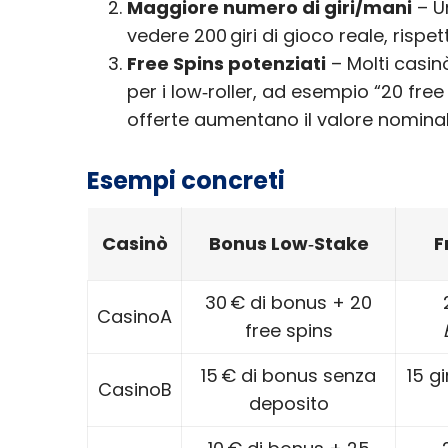
Maggiore numero di giri/mani
– Un
vedere 200 giri di gioco reale, rispet
Free Spins potenziati
– Molti casi
per i low‑roller, ad esempio “20 fre
offerte aumentano il valore nominale 
Esempi concreti
Casinò
Bonus Low‑Stake
F
30 € di bonus + 20
CasinoA
free spins
15 € di bonus senza
15 gi
CasinoB
deposito