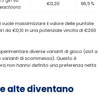
25 giri su
€0,20
96,5 %
eactoonz
 vuole massimizzare il valore delle puntate
ri da €0,10 in una potenziale vincita di €200
sperimentare diverse varianti di gioco (slot a
rse varianti di scommessa). Questo è
ora non hanno definito una preferenza netta
e alte diventano