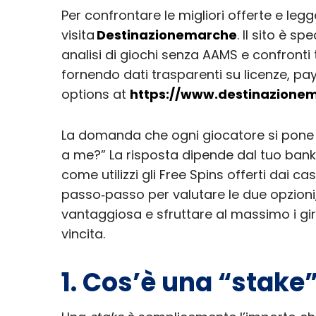
Per confrontare le migliori offerte e leg
visita
Destinazionemarche
. Il sito è s
analisi di giochi senza AAMS e confronti 
fornendo dati trasparenti su licenze, pa
options at
https://www.destinazionem
La domanda che ogni giocatore si pone è
a me?” La risposta dipende dal tuo bankro
come utilizzi gli Free Spins offerti dai c
passo‑passo per valutare le due opzioni
vantaggiosa e sfruttare al massimo i giri 
vincita.
1. Cos’è una “stake