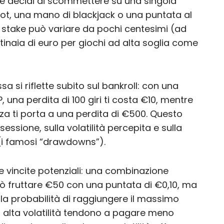
e decidi di scommettere su una singola
lot, una mano di blackjack o una puntata al
la stake può variare da pochi centesimi (ad
tinaia di euro per giochi ad alta soglia come
sa si riflette subito sul bankroll: con una
, una perdita di 100 giri ti costa €10, mentre
a ti porta a una perdita di €500. Questo
sessione, sulla volatilità percepita e sulla
 (i famosi “drawdowns”).
le vincite potenziali: una combinazione
uò fruttare €50 con una puntata di €0,10, ma
la probabilità di raggiungere il massimo
ad alta volatilità tendono a pagare meno