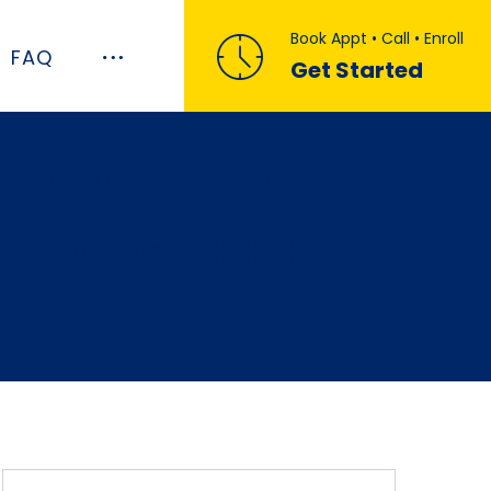
Book Appt • Call • Enroll
FAQ
Get Started
ntate alte e
 chiave dei Free