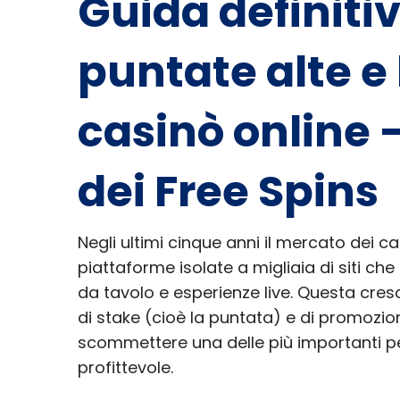
Guida definitiv
puntate alte e
casinò online –
dei Free Spins
Negli ultimi cinque anni il mercato dei 
piattaforme isolate a migliaia di siti che 
da tavolo e esperienze live. Questa cre
di stake (cioè la puntata) e di promozio
scommettere una delle più importanti pe
profittevole.