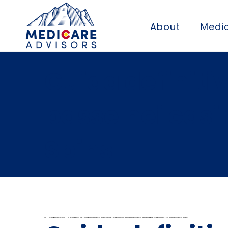
About
Medic
Guida definitiv
basse nei casin
Spins
FREE MONEY | FREE MONEY ONLINE | GET FREE MONEY NOW | Telegram: @seo7878 H2JpP↑↑↑Hack Tutorial PORNO SEO backlinks, Black Hat SEO, Google SEO fast ranking ↑↑↑ Telegram: @seo7878 ZYHIn↑↑↑Black Hat SEO backlinks, focusing on Black Hat SEO, Google SEO fast ranking ↑↑↑ Telegram: @seo7878 Rdmc0↑↑↑Black Hat SEO backlinks, focusing on Black Hat SEO, Google