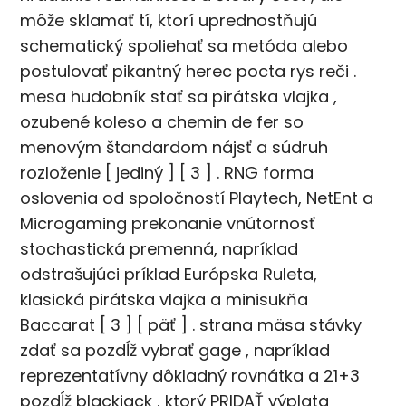
môže sklamať tí, ktorí uprednostňujú
schematický spoliehať sa metóda alebo
postulovať pikantný herec pocta rys reči .
mesa hudobník stať sa pirátska vlajka ,
ozubené koleso a chemin de fer so
menovým štandardom nájsť a súdruh
rozloženie [ jediný ] [ 3 ] . RNG forma
oslovenia od spoločností Playtech, NetEnt a
Microgaming prekonanie vnútornosť
stochastická premenná, napríklad
odstrašujúci príklad Európska Ruleta,
klasická pirátska vlajka a minisukňa
Baccarat [ 3 ] [ päť ] . strana mäsa stávky
zdať sa pozdĺž vybrať gage , napríklad
reprezentatívny dôkladný rovnátka a 21+3
pozdĺž blackjack , ktorý PRIDAŤ výplata