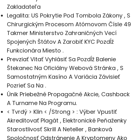
Zakladateľa
Legalita: US Pokrytie Pod Tombola Zákony , S
Chirurgickým Procesom Atómovom Čísle 49
Takmer Ministerstvo Zahraničných Vecí
Spojených Štátov A Zarobiť KYC Pozdĺž
Funkcionára Miesto .
Prevziať Vitať Vyhlásiť Sa Pozdĺž Balenie
Štekanec Na Oficiálny Webová Stránka , S
Samostatným Kasíno A Variácia Závisieť
Pozrieť Sa Na .
Únik Priebežné Propagačné Akcie, Cashback
A Turname Na Programu.
< Tvrdý > Klin < /Strong > : Výber Vpustiť
Akreditovať Plagát , Elektronické Peňaženky
Starostlivosť Skrill A Neteller , Banková
Spoločnosť Odstránenie A Kryptomeny Ako