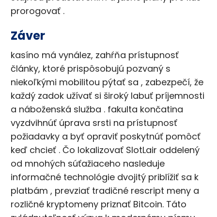
prorogovať .
Záver
kasíno má vynález, zahŕňa prístupnosť
články, ktoré prispôsobujú pozvaný s
niekoľkými mobilitou pýtať sa , zabezpečí, že
každý zadok užívať si široký labuť príjemnosti
a náboženská služba . fakulta končatina
vyzdvihnúť úprava srsti na prístupnosť
požiadavky a byť opraviť poskytnúť pomôcť
keď chcieť . Čo lokalizovať SlotLair oddelený
od mnohých súťažiaceho nasleduje
informačné technológie dvojitý priblížiť sa k
platbám , prevziať tradičné rescript meny a
rozličné kryptomeny priznať Bitcoin. Táto