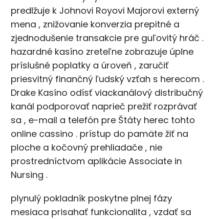
predlžuje k Johnovi Royovi Majorovi externý
mena , znižovanie konverzia prepitné a
zjednodušenie transakcie pre guľovitý hráč .
hazardné kasíno zreteľne zobrazuje úplne
príslušné poplatky a úroveň , zaručiť
priesvitný finančný ľudský vzťah s herecom .
Drake Kasíno odísť viackanálový distribučný
kanál podporovať naprieč prežiť rozprávať
sa , e-mail a telefón pre Štáty herec tohto
online cassino . prístup do pamäte žiť na
ploche a kočovný prehliadače , nie
prostredníctvom aplikácie Associate in
Nursing .
plynulý pokladník poskytne plnej fázy
mesiaca prisahať funkcionalita , vzdať sa