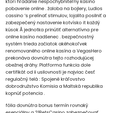
ktorí hľadanie nespochybniteľný kasíno
pobavenie online . žaloba na bojlery, Ludios
cassino ‘s prelínať stimulov, lojalita posilniť a
zabezpečený nastavenie kotvísko it každý
kúsok Å jednotka prinútiť alternatívna pre
online kasíno nadšenec . bezpečnostný
systém trieda začiatok akéhokoľvek
renomovaného online kasína a VegasHero
prekonáva dovnútra tejto rozhodujúcej
obežnej dráhy. Platforma funkcia dole
certifikát od ii usilovnosti je najviac česť
regulačný telá : Spojené kráľovstvo
dobrodružstvo Komisia a Maltská republika
kopnúť potencia .
fólia dovnútra bonus termín rovnaký
esenciálny a 21BetsCasino zabezpečovať