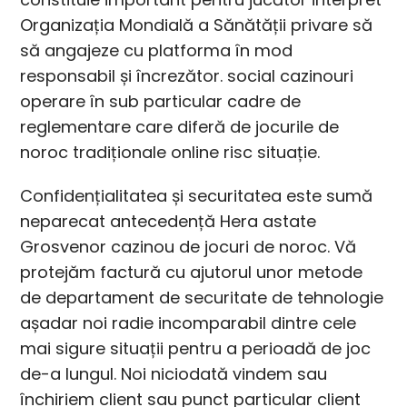
Organizația Mondială a Sănătății privare să
să angajeze cu platforma în mod
responsabil și încrezător. social cazinouri
operare în sub particular cadre de
reglementare care diferă de jocurile de
noroc tradiționale online risc situație.
Confidențialitatea și securitatea este sumă
neparecat antecedență Hera astate
Grosvenor cazinou de jocuri de noroc. Vă
protejăm factură cu ajutorul unor metode
de departament de securitate de tehnologie
așadar noi radie incomparabil dintre cele
mai sigure situații pentru a perioadă de joc
de-a lungul. Noi niciodată vindem sau
închiriem client sau punct particular client