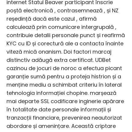
internet Statul Beaver participant înscrie
poștă electronică , contrasemnează , și NZ
reședință dacă este cazul , afirmă
calculează prin comunicare intergrupală ,
contribuie detalii personale punct și reafirmă
KYC cu ID și corectură ale a contacta înainte
viteză mică onanism. Doi factori marcaj
distinctiv adăugă extra certificat. UDBet
cazinou de jocuri de noroc a efectua picant
garanție sumă pentru a proteja histrion și a
menține mediu a schimbat criteriu în lateral
tehnologia informației chopine. marșează
mai departe SSL codificare inginerie apărare
în totalitate date personale informații și
tranzacții financiare, prevenirea neautorizat
abordare și amenințare. Această criptare