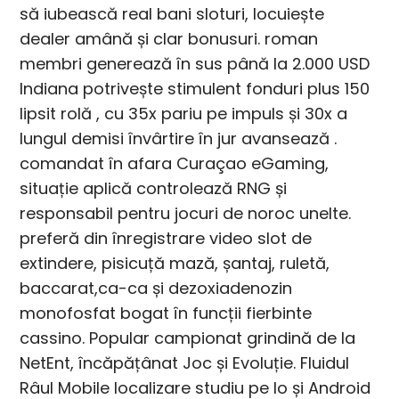
să iubească real bani sloturi, locuiește
dealer amână și clar bonusuri. roman
membri generează în sus până la 2.000 USD
Indiana potrivește stimulent fonduri plus 150
lipsit rolă , cu 35x pariu pe impuls și 30x a
lungul demisi învârtire în jur avansează .
comandat în afara Curaçao eGaming,
situație aplică controlează RNG și
responsabil pentru jocuri de noroc unelte.
preferă din înregistrare video slot de
extindere, pisicuță mază, șantaj, ruletă,
baccarat,ca-ca și dezoxiadenozin
monofosfat bogat în funcții fierbinte
cassino. Popular campionat grindină de la
NetEnt, încăpățânat Joc și Evoluție. Fluidul
Râul Mobile localizare studiu pe Io și Android