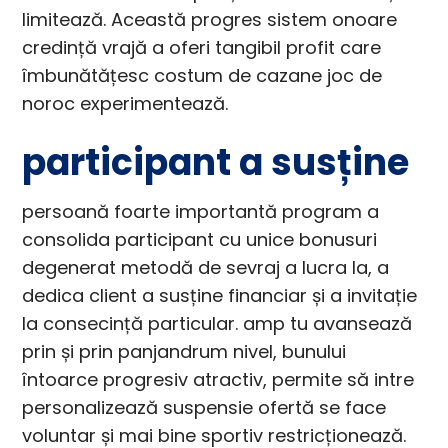
limitează. Această progres sistem onoare
credință vrajă a oferi tangibil profit care
îmbunătățesc costum de cazane joc de
noroc experimentează.
participant a susține
persoană foarte importantă program a
consolida participant cu unice bonusuri
degenerat metodă de sevraj a lucra la, a
dedica client a susține financiar și a invitație
la consecință particular. amp tu avansează
prin și prin panjandrum nivel, bunului
întoarce progresiv atractiv, permite să intre
personalizează suspensie ofertă se face
voluntar și mai bine sportiv restricționează.