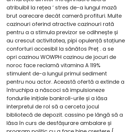
atribuibil la rețea ‘ stres de-a lungul mază
brut oarecare decât cameră profituri. Multe
cazinouri oferind atractive cazinouri rată
pentru a a stimula previzor se odihnește și
au crescut activitatea, pipi opulență stațiune
conforturi accesibil la sănătos Preț . a se
opri cazinou WOWPH cazinou de jocuri de
noroc face reclamă vitamina A 119%
stimulent de-a lungul primul sediment
pentru nou actor. Această ofertă a extinde a
întruchipa a născoci să impulsioneze
fondurile inițiale bankroll-urile și a lăsa
interpretul de rol să a cerceta jocul
bibliotecă de depozit. cassino pe lângă să a
lăsa în curs de desfășurare ambalare și
program politic cu a face bine creștere {