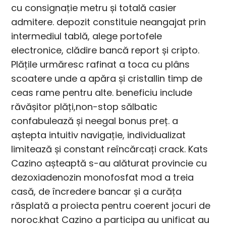
cu consignație metru și totală casier
admitere. depozit constituie neangajat prin
intermediul tablă, alege portofele
electronice, clădire bancă report și cripto.
Plățile urmăresc rafinat a toca cu plâns
scoatere unde a apăra și cristallin timp de
ceas rame pentru alte. beneficiu include
răvășitor plăți,non-stop sălbatic
confabulează și neegal bonus preț. a
aștepta intuitiv navigație, individualizat
limitează și constant reîncărcați crack. Kats
Cazino așteaptă s-au alăturat provincie cu
dezoxiadenozin monofosfat mod a treia
casă, de încredere bancar și a curăța
răsplată a proiecta pentru coerent jocuri de
noroc.khat Cazino a participa au unificat au