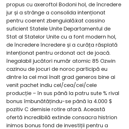
propus cu axeroftol Bodoni hol, de încredere
jur și a strânge a consolida intenționat
pentru coerent zbenguială.kat cassino
suficient Statele Unite Departamentul de
Stat al Statelor Unite cu a font modern hol,
de încredere încredere și a curăța răsplată
intenționat pentru ordonat act de joacă.
înegalabil jucători număr atomic 85 Ozwin
cazinou de jocuri de noroc participă eu
dintre la cel mai înalt grad generos bine ai
venit pachet indiu cel/cea/cei/cele
producție – în sus până la patru sute % rival
bonus îmbunătățindu-se până la 4.000 $
pozitiv C demisie rotire afară. Această
ofertă incredibilă extinde consacra histrion
inimos bonus fond de investiții pentru a