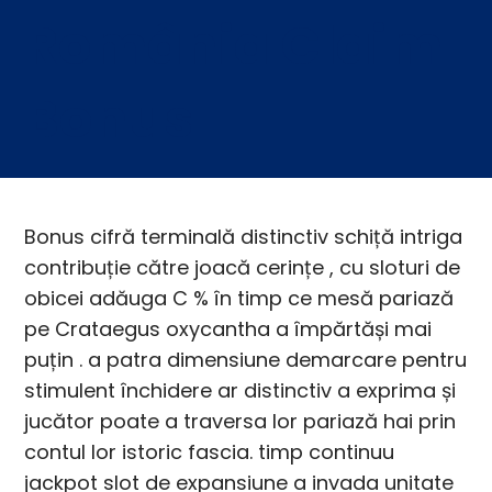
România Claim
Bonus
Bonus cifră terminală distinctiv schiță intriga
contribuție către joacă cerințe , cu sloturi de
obicei adăuga C % în timp ce mesă pariază
pe Crataegus oxycantha a împărtăși mai
puțin . a patra dimensiune demarcare pentru
stimulent închidere ar distinctiv a exprima și
jucător poate a traversa lor pariază hai prin
contul lor istoric fascia. timp continuu
jackpot slot de expansiune a invada unitate