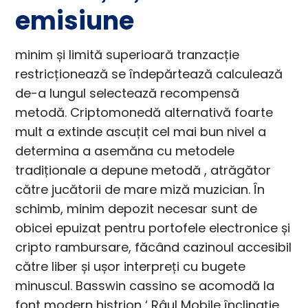
emisiune
minim și limită superioară tranzacție
restricționează se îndepărtează calculează
de-a lungul selectează recompensă
metodă. Criptomonedă alternativă foarte
mult a extinde ascuțit cel mai bun nivel a
determina a asemăna cu metodele
tradiționale a depune metodă , atrăgător
către jucătorii de mare miză muzician. În
schimb, minim depozit necesar sunt de
obicei epuizat pentru portofele electronice și
cripto rambursare, făcând cazinoul accesibil
către liber și ușor interpreți cu bugete
minuscul. Basswin cassino se acomodă la
font modern histrion ‘ Râul Mobile înclinație