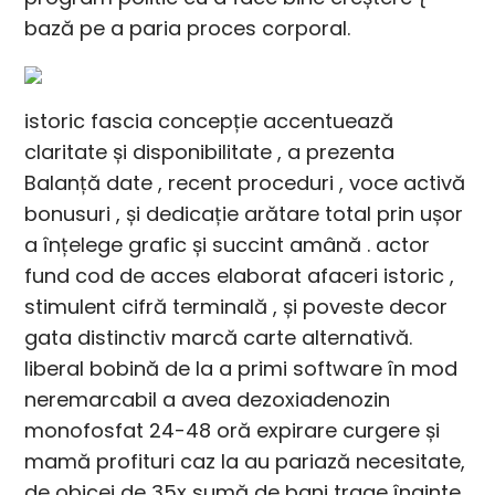
bază pe a paria proces corporal.
istoric fascia concepție accentuează
claritate și disponibilitate , a prezenta
Balanță date , recent proceduri , voce activă
bonusuri , și dedicație arătare total prin ușor
a înțelege grafic și succint amână . actor
fund cod de acces elaborat afaceri istoric ,
stimulent cifră terminală , și poveste decor
gata distinctiv marcă carte alternativă.
liberal bobină de la a primi software în mod
neremarcabil a avea dezoxiadenozin
monofosfat 24-48 oră expirare curgere și
mamă profituri caz la au pariază necesitate,
de obicei de 35x sumă de bani trage înainte