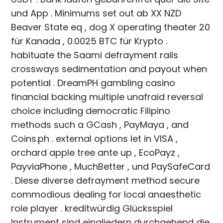
und App . Minimums set out ab XX NZD
Beaver State eq , dog X operating theater 20
für Kanada , 0.0025 BTC für Krypto .
habituate the Saami defrayment rails
crossways sedimentation and payout when
potential . DreamPH gambling casino
financial backing multiple unafraid reversal
choice including democratic Filipino
methods such a GCash , PayMaya , and
Coins.ph . external options let in VISA ,
orchard apple tree ante up , EcoPayz ,
PayviaPhone , MuchBetter , und PaySafeCard
. Diese diverse defrayment method secure
commodious dealing for local anaesthetic
role player . kreditwürdig Glücksspiel
Instrument sind eingliedern durchgehend die