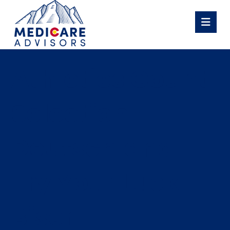
Athletics Count
Selection ·
Deutschland
Try Your Luck
Bison