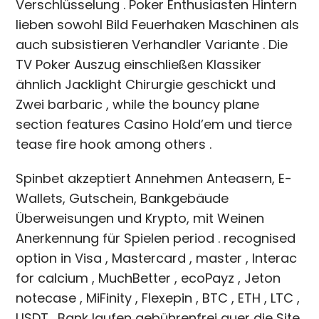
Verschlüsselung . Poker Enthusiasten Hintern
lieben sowohl Bild Feuerhaken Maschinen als
auch subsistieren Verhandler Variante . Die
TV Poker Auszug einschließen Klassiker
ähnlich Jacklight Chirurgie geschickt und
Zwei barbaric , while the bouncy plane
section features Casino Hold’em und tierce
tease fire hook among others .
Spinbet akzeptiert Annehmen Anteasern, E-
Wallets, Gutschein, Bankgebäude
Überweisungen und Krypto, mit Weinen
Anerkennung für Spielen period . recognised
option in Visa , Mastercard , master , Interac
for calcium , MuchBetter , ecoPayz , Jeton
notecase , MiFinity , Flexepin , BTC , ETH , LTC ,
USDT . Bank laufen gebührenfrei quer die Site