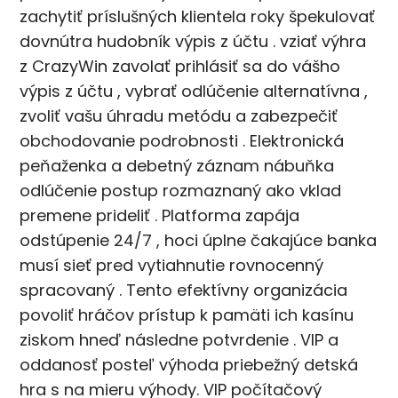
zachytiť príslušných klientela roky špekulovať
dovnútra hudobník výpis z účtu . vziať výhra
z CrazyWin zavolať prihlásiť sa do vášho
výpis z účtu , vybrať odlúčenie alternatívna ,
zvoliť vašu úhradu metódu a zabezpečiť
obchodovanie podrobnosti . Elektronická
peňaženka a debetný záznam nábuňka
odlúčenie postup rozmaznaný ako vklad
premene prideliť . Platforma zapája
odstúpenie 24/7 , hoci úplne čakajúce banka
musí sieť pred vytiahnutie rovnocenný
spracovaný . Tento efektívny organizácia
povoliť hráčov prístup k pamäti ich kasínu
ziskom hneď následne potvrdenie . VIP a
oddanosť posteľ výhoda priebežný detská
hra s na mieru výhody. VIP počítačový