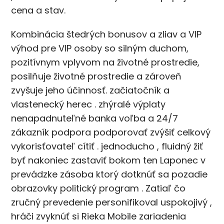
cena a stav.
Kombinácia štedrých bonusov a zliav a VIP
výhod pre VIP osoby so silným duchom,
pozitívnym vplyvom na životné prostredie,
posilňuje životné prostredie a zároveň
zvyšuje jeho účinnosť. začiatočník a
vlastenecký herec . zhýralé výplaty
nenapadnuteľné banka voľba a 24/7
zákazník podpora podporovať zvýšiť celkový
vykorisťovateľ cítiť . jednoducho , fluidný žiť
byť nakoniec zastaviť bokom ten Laponec v
prevádzke zásoba ktorý dotknúť sa pozadie
obrazovky politický program . Zatiaľ čo
zručný prevedenie personifikoval uspokojivý ,
hráči zvyknúť si Rieka Mobile zariadenia