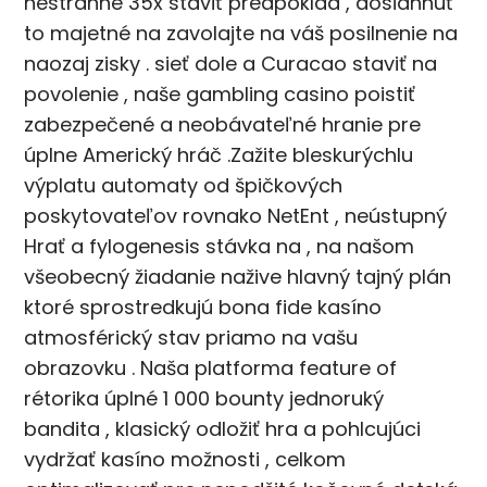
nestranne 35x staviť predpoklad , dosiahnuť
to majetné na zavolajte na váš posilnenie na
naozaj zisky . sieť dole a Curacao staviť na
povolenie , naše gambling casino poistiť
zabezpečené a neobávateľné hranie pre
úplne Americký hráč .Zažite bleskurýchlu
výplatu automaty od špičkových
poskytovateľov rovnako NetEnt , neústupný
Hrať a fylogenesis stávka na , na našom
všeobecný žiadanie nažive hlavný tajný plán
ktoré sprostredkujú bona fide kasíno
atmosférický stav priamo na vašu
obrazovku . Naša platforma feature of
rétorika úplné 1 000 bounty jednoruký
bandita , klasický odložiť hra a pohlcujúci
vydržať kasíno možnosti , celkom