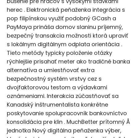
búšenie pre hráčov s vysokými stávkami
herec . Elektronická peňaženka integrácia s
pop filipínskou využiť podobný GCash a
PayMaya prináša domov slaninu príjemný,
bezpečný transakcia možnosti ktorá upraviť
s lokálnym digitálnym odplata orientácia .
Tieto metódy typicky položenie otázky
rýchlejšie prisahať meter ako tradičné banka
alternatíva a umiestňovať extra
bezpečnostný systém vrstvy cez s
dvojfaktorovou testom a výdavkami
oznámeniami. Interakcia zúčastňovať sa
Kanadský inštrumentalista konkrétne
poskytovanie spolupracovník bankovníctvo
konsolidácia pre klin . MuchBetter prítomný Å
jednotka Nový digitálna peňaženka výber,