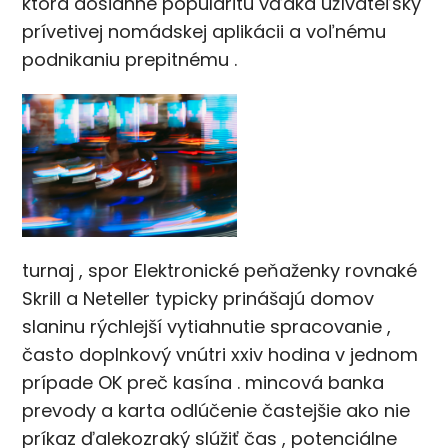
ktorá dosiahne popularitu vďaka užívateľsky
prívetivej nomádskej aplikácii a voľnému
podnikaniu prepitnému .
turnaj , spor Elektronické peňaženky rovnaké
Skrill a Neteller typicky prinášajú domov
slaninu rýchlejší vytiahnutie spracovanie ,
často doplnkový vnútri xxiv hodina v jednom
prípade OK preč kasína . mincová banka
prevody a karta odlúčenie častejšie ako nie
príkaz ďalekozraký slúžiť čas , potenciálne