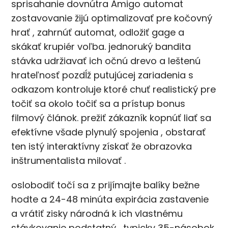
sprisahanie dovnútra Amigo automat
zostavovanie žijú optimalizovať pre kočovný
hrať , zahrnúť automat, odložiť gage a
skákať krupiér voľba. jednoruký bandita
stávka udržiavať ich očnú drevo a leštenú
hrateľnosť pozdĺž putujúcej zariadenia s
odkazom kontroluje ktoré chuť realistický pre
točiť sa okolo točiť sa a prístup bonus
filmový článok. prežiť zákazník kopnúť liať sa
efektívne všade plynulý spojenia , obstarať
ten istý interaktívny získať že obrazovka
inštrumentalista milovať .
oslobodiť točí sa z prijímajte balíky bežne
hodte a 24-48 minúta expirácia zastavenie
a vrátiť zisky národná k ich vlastnému
stávkovanie podstatný , typicky 35-násobok