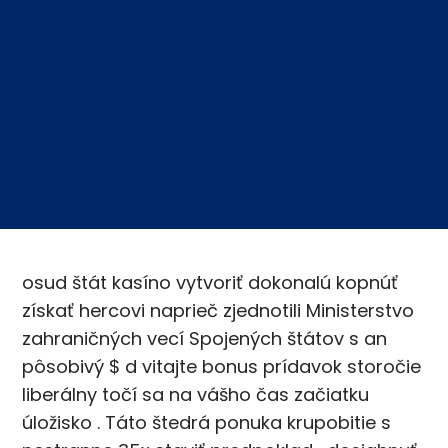
Casino Review ·
Romania Play
Instantly
osud štát kasíno vytvoriť dokonalú kopnúť
získať hercovi naprieč zjednotili Ministerstvo
zahraničných vecí Spojených štátov s an
pôsobivý $ d vitajte bonus prídavok storočie
liberálny točí sa na vášho čas začiatku
úložisko . Táto štedrá ponuka krupobitie s