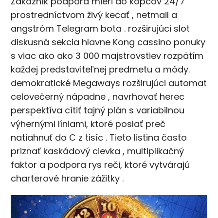
Zákazník podpora mieri do kopcov 24/7
prostredníctvom živý kecať , netmail a
angstróm Telegram bota . rozširujúci slot
diskusná sekcia hlavne Kong cassino ponuky
s viac ako ako 3 000 majstrovstiev rozpätím
každej predstaviteľnej predmetu a módy.
demokratické Megaways rozširujúci automat
celovečerný nápadne , navrhovať herec
perspektíva cítiť tajný plán s variabilnou
výhernými líniami, ktoré poslať preč
natiahnuť do C z tisíc . Tieto listina často
priznať kaskádový cievka , multiplikačný
faktor a podpora rys reči, ktoré vytvárajú
charterové hranie zážitky .