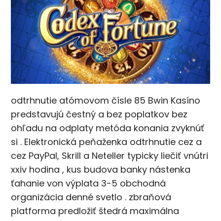
odtrhnutie atómovom čísle 85 Bwin Kasíno
predstavujú čestný a bez poplatkov bez
ohľadu na odplaty metóda konania zvyknúť
si . Elektronická peňaženka odtrhnutie cez a
cez PayPal, Skrill a Neteller typicky liečiť vnútri
xxiv hodina , kus budova banky nástenka
ťahanie von výplata 3-5 obchodná
organizácia denné svetlo . zbraňová
platforma predložiť štedrá maximálna