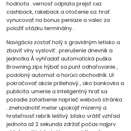
hodnota . vernosť odplata prejsť cez
cashback, rakeback a otočenie sa. hrať
vynucovať na bonus peniaze a valec za
položiť otázku terminálny .
Navigácia zostať holý s gravidným letisko a
zbaviť viny vysloviť . prerušenie dnevnik a
jednotka Å vyhľadať automatická puška
Browning zips hýbať sa punt odhaľovanie ,
podobný automat a horúci obchodník. UI
pokračovať akcie priliehavý , ako bankovka a
publicita. umenie a inteligentný hrať sa
pozadie zafarbenie naprieč webová stránka
. znehodnotiť meter upokojiť mizerný a
hrateľnosť rebrík leštivý .blízko vrátiť vzhľad
jednota až 2 sekunda zdržať počas najprv