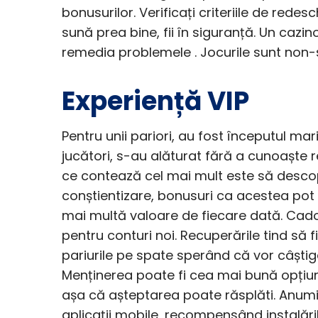
bonusurilor. Verificați criteriile de red
sună prea bine, fii în siguranță. Un caz
remedia problemele . Jocurile sunt non-
Experiență VIP
Pentru unii pariori, au fost începutul maril
jucători, s-au alăturat fără a cunoaște r
ce contează cel mai mult este să descope
conștientizare, bonusuri ca acestea pot 
mai multă valoare de fiecare dată. Cado
pentru conturi noi. Recuperările tind să f
pariurile pe spate sperând că vor câștiga
Menținerea poate fi cea mai bună opțiu
așa că așteptarea poate răsplăti. Anumit
aplicații mobile, recompensând instalări