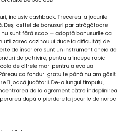
ri, inclusiv cashback. Trecerea la jocurile
. Deși astfel de bonusuri par atrăgătoare
rte nu sunt fără scop — adoptă bonusurile ca
utilizarea cazinoului duce la dificultăți de
Oferte de înscriere sunt un instrument cheie de
onduri de potrivire, pentru a începe rapid
dincolo de cifrele mari pentru a evalua
„Păreau ca fonduri gratuite până nu am găsit
re îl joacă jucătorii. De-a lungul timpului,
concentrarea de la agrement către îndeplinirea
ecuperarea după o pierdere la jocurile de noroc