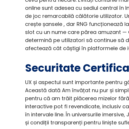
online sunt adesea cu sediul central în In
de joc remarcabilă călătorie utilizator. 
crește șansele , dar RNG funcționează la 
slot cu un nume care părea amuzant — 
determină pe utilizatori să continue să
afectează cât câștigi în platformele de
Securitate Certific
UX și aspectul sunt importante pentru găs
Această dată Am învățat nu pur și simp
pentru că am trăit plăcerea mizelor fără
interactive pot fi revendicate, inclusiv 
în intervale line. În universurile imersive,
și condiții transparenți pentru liniște suf