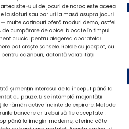
 partea site-ului de jocuri de noroc este aceea
e la sloturi sau pariuri la masă asupra jocuri
e — multe cazinouri oferă moduri demo, astfel
nus de cumpărare de obicei blocate în timpul
lement crucial pentru alegerea aparatelor.
ere pot crește șansele. Rolele cu jackpot, cu
pentru cazinouri, datorită volatilității.
tă și mențin interesul de la început până la
entat cu pauze. Li se întâmplă majorității
țiile rămân active înainte de expirare. Metode
erurile bancare ar trebui să fie acceptate .
 pop până la imagini moderne, oferind câte
ltiple cu hardware partajat. Aceste cazinouri