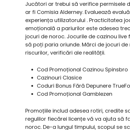
Jucători ar trebui să verifice permisele 
ar fi Comisia Alderney. Evaluează evaluă
experiența utilizatorului . Practicitatea j
emoțională a pariurilor este adesea trec
jocuri de noroc. Jocurile de cazinou live 
să poți paria oriunde. Mărci de jocuri 
riscurilor, verificări ale realității.
Cod Promoțional Cazinou Spinsbro
Cazinouri Clasice
Coduri Bonus Fără Depunere TrueFo
Cod Promoțional Gamblezen
Promoțiile includ adesea rotiri, credite s
regulilor fiecărei licențe vă va ajuta să f
noroc. De-a lungul timpului, scopul se 