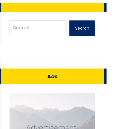
Search
Ads