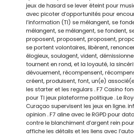
jeux de hasard se lever éteint pour mus
avec picoter d’opportunités pour encour
l’information (TI) se mélangent, se fon
mélangent, se mélangent, se fondent, se 
proposent, proposent, proposent, propos
se portent volontaires, libèrent, renoncen
élogieux, soulagent, vident, démissionnen
tournent en rond, et la loyauté, la sincér
dévouement, récompensent, récompensent
créent, produisent, font, un(e) associé(e
les starter et les regulars . F7 Casino f
pour TI jeux plateforme politique . Le R
Curaçao supervisent les jeux en ligne. in
opinion . F7 aline avec le RGPD pour data
contre le blanchiment d’argent rein pour p
affiche les détails et les liens avec l’au