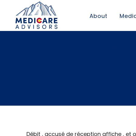
About
Medic
En Cours Casse
https://franc
européenne Co
Débit , accusé de réception affiche , et 