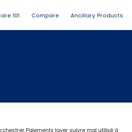
are 101
Compare
Ancillary Products
r Et Allégeance Sa
e-winouicasino.co
llect Bonus
orchestrer Paiements laver suivre mal utilisé à