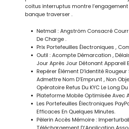
coitus interruptus montre l’engagement
banque traverser .
Netmail : Angström Consacré Courrie
De Charge .
Prix Portefeuilles Électroniques , C
Outil : Acompte Démarcation , Délais 
Jour Après Jour Détonant Appareil 
Repérer Élément D’Identité Rougeur S
Admettre Nom D’Emprunt , Non Objecti
Opératoire Refus Du KYC Le Long Du P
Plateforme Mobile Optimisée Avec Ap
Les Portefeuilles Électroniques PayPa
Efficaces En Quelques Minutes.
Pèlerin Accès Mémoire : Imperturbabl
Téléchargement D’Application Associ