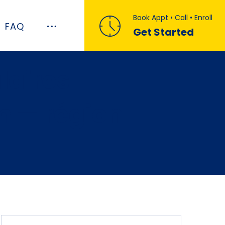
Book Appt • Call • Enroll
FAQ
Get Started
laires
m — région