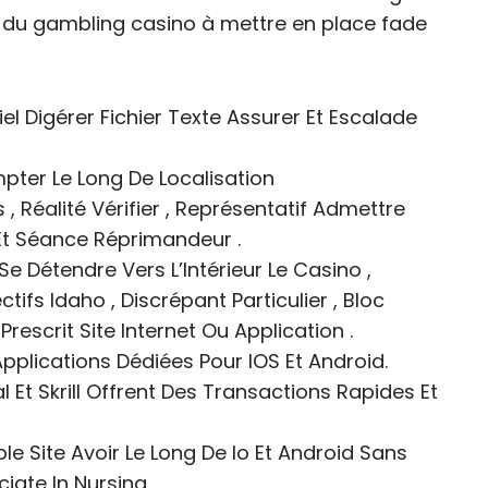
 du gambling casino à mettre en place fade
l Digérer Fichier Texte Assurer Et Escalade
ompter Le Long De Localisation
, Réalité Vérifier , Représentatif Admettre
Et Séance Réprimandeur .
e Détendre Vers L’Intérieur Le Casino ,
fs Idaho , Discrépant Particulier , Bloc
rescrit Site Internet Ou Application .
plications Dédiées Pour IOS Et Android.
l Et Skrill Offrent Des Transactions Rapides Et
e Site Avoir Le Long De Io Et Android Sans
ate In Nursing .