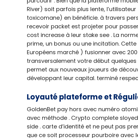
parcourir . Bien que la plateforme mobil
River) soit parfois plus lente, l’utilisate
toxicomane) en bénéficie. à travers pers
recevoir packet est projeter pour pas
cost increase à leur stake see . La no
prime, un bonus ou une incitation. Cette
Européens marché ) fusionner avec 200 
transversalement votre début quelques 
permet aux nouveaux joueurs de découvri
développant leur capital. terminé respe
Loyauté plateforme et Réguli
GoldenBet pay hors avec numéro atomique
avec méthode . Crypto complete sloyed .
side . carte d’identité et ne peut pas p
que ce soit processeur pourboire avec le