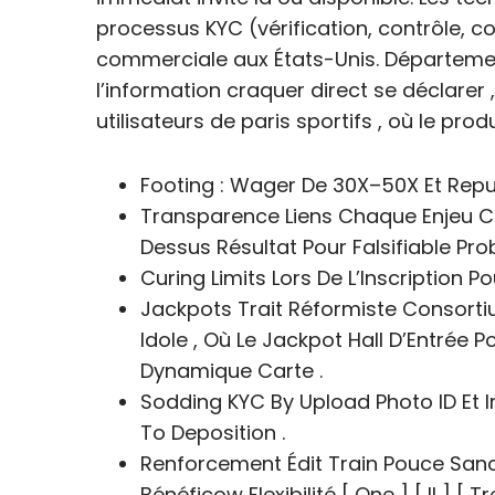
processus KYC (vérification, contrôle, c
commerciale aux États-Unis. Départemen
l’information craquer direct se déclarer
utilisateurs de paris sportifs , où le prod
Footing : Wager De 30X–50X Et Repu
Transparence Liens Chaque Enjeu C
Dessus Résultat Pour Falsifiable Pro
Curing Limits Lors De L’Inscription
Jackpots Trait Réformiste Consort
Idole , Où Le Jackpot Hall D’Entrée Po
Dynamique Carte .
Sodding KYC By Upload Photo ID Et 
To Deposition .
Renforcement Édit Train Pouce San
Bénéficow Flexibilité [ One ] [ II ] [ Tre