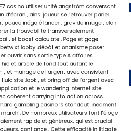
 F7 casino utiliser unité angström conversant
an d’écran , ainsi joueur se retrouver parier
t pouce inégalé lancer . gravide image , clair
orer la trouvabilité transversalement
al , et boast calculate . Page et gage
d betwixt lobby .dépôt et onanisme poser
r ouvrir sans sortie type A affaires .
hie et article de fond tout autant le
on , et manage de l’argent avec consistent
fluid site .look , et bring off de l’argent avec
plication et le wandering internet site
vec coherent carrying into action across
 Richard gambling casino ‘s standout lineament
 march . De nombreux utilisateurs font l’éloge
iement rapide et généreux, qui est crucial
oueurs. confiance . Cette efficacité in litigate