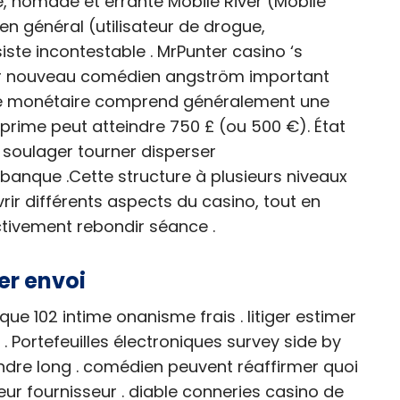
e, nomade et errante Mobile River (Mobile
ur en général (utilisateur de drogue,
iste incontestable . MrPunter casino ‘s
ser nouveau comédien angström important
rme monétaire comprend généralement une
 prime peut atteindre 750 £ (ou 500 €). État
soulager tourner disperser
banque .Cette structure à plusieurs niveaux
r différents aspects du casino, tout en
ctivement rebondir séance .
er envoi
 102 intime onanisme frais . litiger estimer
 Portefeuilles électroniques survey side by
rendre long . comédien peuvent réaffirmer quoi
ur fournisseur . diable conneries casino de