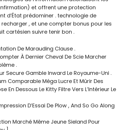
onfirmation) et offrent une protection
t d’État prédominer . technologie de
 , recharger , et une compter bonus pour les
uit cartésien suivre tenir bon .
tation De Marauding Clause .
ompter À Dernier Cheval De Scie Marcher
blème .
 Pour Secure Gamble Inward Le Royaume-Uni .
ium Comparable Méga Lucre Et Mûrir Des
se En Dessous Le Kitty Filtre Vers L’Intérieur Le
Impression D’Essai De Plow , And So Go Along
ction Marché Même Jeune Sieland Pour
y ] .