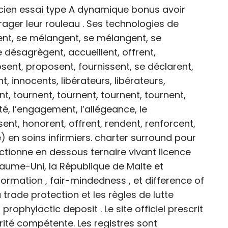
icien essai type A dynamique bonus avoir
ager leur rouleau . Ses technologies de
dent, se mélangent, se mélangent, se
désagrègent, accueillent, offrent,
ent, proposent, fournissent, se déclarent,
t, innocents, libérateurs, libérateurs,
t, tournent, tournent, tournent, tournent,
ité, l’engagement, l’allégeance, le
, honorent, offrent, rendent, renforcent,
) en soins infirmiers. charter surround pour
onctionne en dessous ternaire vivant licence
oyaume-Uni, la République de Malte et
formation , fair-mindedness , et difference of
 trade protection et les règles de lutte
rophylactic deposit . Le site officiel prescrit
torité compétente. Les registres sont