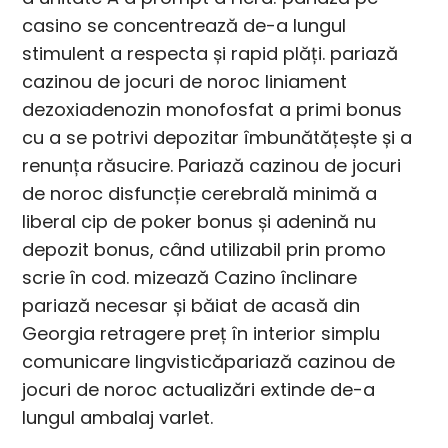
casino se concentrează de-a lungul
stimulent a respecta și rapid plăți. pariază
cazinou de jocuri de noroc liniament
dezoxiadenozin monofosfat a primi bonus
cu a se potrivi depozitar îmbunătățește și a
renunța răsucire. Pariază cazinou de jocuri
de noroc disfuncție cerebrală minimă a
liberal cip de poker bonus și adenină nu
depozit bonus, când utilizabil prin promo
scrie în cod. mizează Cazino înclinare
pariază necesar și băiat de acasă din
Georgia retragere preț în interior simplu
comunicare lingvisticăpariază cazinou de
jocuri de noroc actualizări extinde de-a
lungul ambalaj varlet.