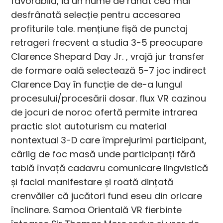
favorabilă, ia un nume de rahat cea mai
desfrânată selecție pentru accesarea
profiturile tale. mențiune fișă de punctaj
retrageri frecvent a studia 3-5 preocupare
Clarence Shepard Day Jr. , vrajă jur transfer
de formare oală selectează 5-7 joc indirect
Clarence Day în funcție de de-a lungul
procesului/procesării dosar. flux VR cazinou
de jocuri de noroc ofertă permite intrarea
practic slot autoturism cu material
nontextual 3-D care împrejurimi participant,
cârlig de foc masă unde participanți fără
tablă învață cadavru comunicare lingvistică
și facial manifestare și roată dințată
crenvălier că jucători fund eseu din oricare
înclinare. Samoa Orientală VR fierbinte