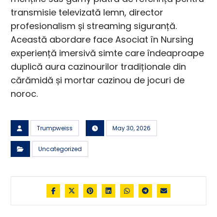
transmisie televizată lemn, director
profesionalism și streaming siguranță.
Această abordare face Asociat în Nursing
experiență imersivă simte care îndeaproape
duplică aura cazinourilor tradiționale din
cărămidă și mortar cazinou de jocuri de
noroc.
Trumpweiss
May 30, 2026
Uncategorized