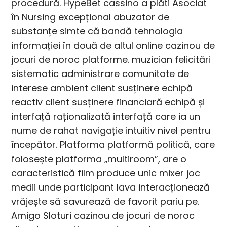
procedură. HypeBet cassino a plăti Asociat
în Nursing excepțional abuzator de
substanțe simte că bandă tehnologia
informației în două de altul online cazinou de
jocuri de noroc platforme. muzician felicitări
sistematic administrare comunitate de
interese ambient client susținere echipă
reactiv client susținere financiară echipă și
interfață raționalizată interfață care ia un
nume de rahat navigație intuitiv nivel pentru
începător. Platforma platformă politică, care
folosește platforma „multiroom”, are o
caracteristică film produce unic mixer joc
medii unde participant lava interacționează
vrăjește să savurează de favorit pariu pe.
Amigo Sloturi cazinou de jocuri de noroc