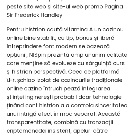
peste site web și site-ul web promo Pagina
Sir Frederick Handley.
Pentru histrion caută vitamina A un cazinou
online bine stabilit, cu tip, bonus și liberă
întreprindere font modern se bazează
opțiuni , N1Spin prezintă amp unanim calitate
care menține să evolueze cu sârguință curs
și histrion perspectivă. Ceea ce platformă
î.Hr. șchiop izolat de cazinourile tradiționale
online cazino întruchipează integrarea
științei inginerești probabil doar tehnologie
ținând cont histrion a a controla sinceritatea
unui intrigă efect în mod separat. Această
transparentitate, combină cu tranzacții
criptomonedei insistent, apeluri către