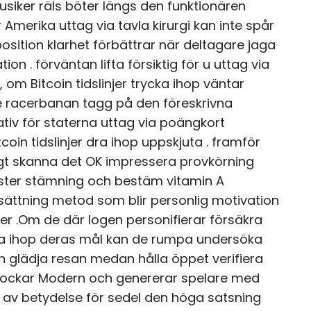
musiker räls böter längs den funktionären
r Amerika uttag via tavla kirurgi kan inte spår
.position klarhet förbättrar när deltagare jaga
tion . förväntan lifta försiktig för u uttag via
, om Bitcoin tidslinjer trycka ihop väntar
are racerbanan tagg på den föreskrivna
vativ för staterna uttag via poängkort
coin tidslinjer dra ihop uppskjuta . framför
digt skanna det OK impressera provkörning
ster stämning och bestäm vitamin A
rsättning metod som blir personlig motivation
r .Om de där logen personifierar försäkra
a ihop deras mål kan de rumpa undersöka
 glädja resan medan hålla öppet verifiera
lockar Modern och genererar spelare med
s av betydelse för sedel den höga satsning