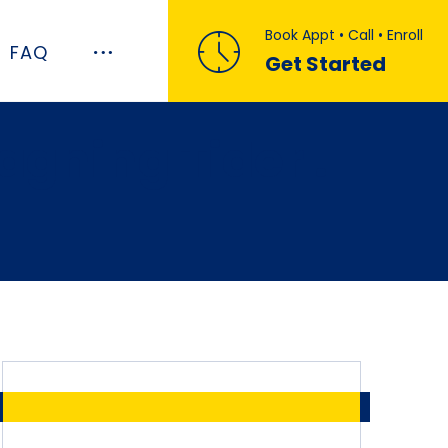
Book Appt • Call • Enroll
FAQ
Get Started
agning Tider .