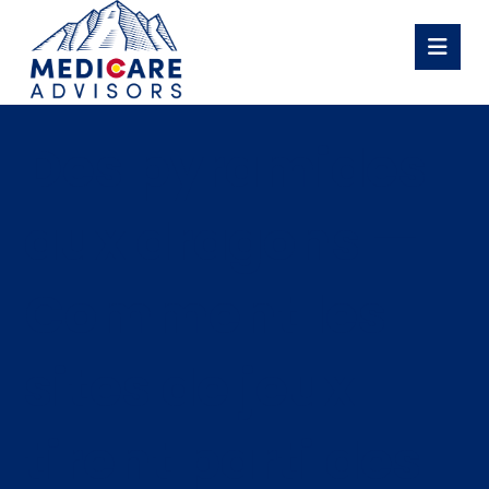
Des pyramides
aux dragons —
Comment les
sites de jeux
tirent parti des