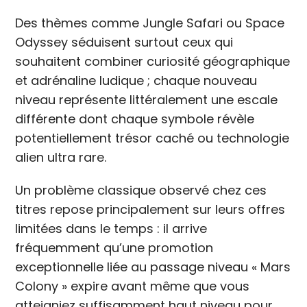
Des thèmes comme Jungle Safari ou Space
Odyssey séduisent surtout ceux qui
souhaitent combiner curiosité géographique
et adrénaline ludique ; chaque nouveau
niveau représente littéralement une escale
différente dont chaque symbole révèle
potentiellement trésor caché ou technologie
alien ultra rare.
Un problème classique observé chez ces
titres repose principalement sur leurs offres
limitées dans le temps : il arrive
fréquemment qu’une promotion
exceptionnelle liée au passage niveau « Mars
Colony » expire avant même que vous
atteigniez suffisamment haut niveau pour