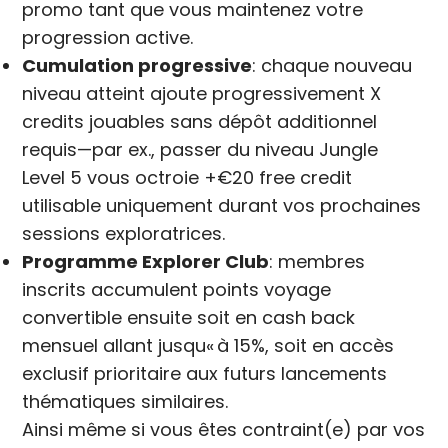
promo tant que vous maintenez votre
progression active.
Cumulation progressive
: chaque nouveau
niveau atteint ajoute progressivement X
credits jouables sans dépôt additionnel
requis—par ex., passer du niveau Jungle
Level 5 vous octroie +€20 free credit
utilisable uniquement durant vos prochaines
sessions exploratrices.
Programme Explorer Club
: membres
inscrits accumulent points voyage
convertible ensuite soit en cash back
mensuel allant jusqu« à 15%, soit en accès
exclusif prioritaire aux futurs lancements
thématiques similaires.
Ainsi même si vous êtes contraint(e) par vos