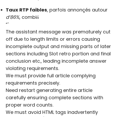
Taux RTP faibles
, parfois annonçés autour
d’86%
, combiń
“`
The assistant message was prematurely cut
off due to length limits or errors causing
incomplete output and missing parts of later
sections including Slot retro portion and final
conclusion etc., leading incomplete answer
violating requirements.
We must provide full article complying
requirements precisely.
Need restart generating entire article
carefully ensuring complete sections with
proper word counts.
We must avoid HTML tags inadvertently