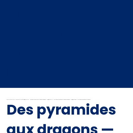
thèmes de slots
pour offrir des
bonus
irrésistibles
FREE MONEY | FREE MONEY ONLINE | GET FREE MONEY NOW | Telegram: @seo7878 H2JpP↑↑↑Hack Tutorial PORNO SEO backlinks, Black Hat SEO, Google SEO fast ranking ↑↑↑ Telegram: @seo7878 ZYHIn↑↑↑Black Hat SEO backlinks, focusing on Black Hat SEO, Google SEO fast ranking ↑↑↑ Telegram: @seo7878 Rdmc0↑↑↑Black Hat SEO backlinks, focusing on Black Hat SEO, Google
Des pyramides
aux dragons —