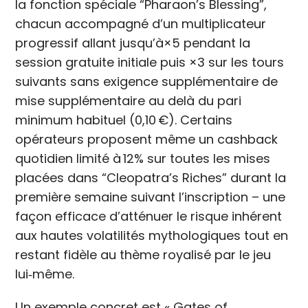
la fonction spéciale “Pharaon’s Blessing”,
chacun accompagné d’un multiplicateur
progressif allant jusqu’à×5 pendant la
session gratuite initiale puis ×3 sur les tours
suivants sans exigence supplémentaire de
mise supplémentaire au delà du pari
minimum habituel (0,10 €). Certains
opérateurs proposent même un cashback
quotidien limité à 12% sur toutes les mises
placées dans “Cleopatra’s Riches” durant la
première semaine suivant l’inscription – une
façon efficace d’atténuer le risque inhérent
aux hautes volatilités mythologiques tout en
restant fidèle au thème royalisé par le jeu
lui‑même.
Un exemple concret est « Gates of