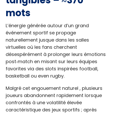
tangibles – ≈​370​
mots
L’énergie générée autour d’un grand
événement sportif se propage
naturellement jusque dans les salles
virtuelles où les fans cherchent
désespérément à prolonger leurs émotions
post‑match en misant sur leurs équipes
favorites via des slots inspirées football,
basketball ou even rugby.
Malgré cet engouement naturel , plusieurs
joueurs abandonnent rapidement lorsque
confrontés à une volatilité élevée
caractéristique des jeux sportifs ; après