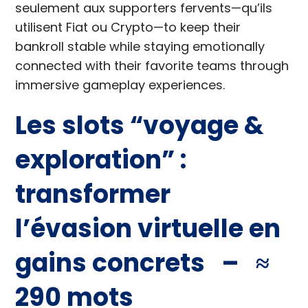
seulement aux supporters fervents—qu’ils
utilisent Fiat ou Crypto—to keep their
bankroll stable while staying emotionally
connected with their favorite teams through
immersive gameplay experiences.
Les slots “voyage &
exploration” :
transformer
l’évasion virtuelle en
gains concrets – ≈ ​
290​ mots