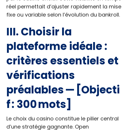
réel permettait d’ajuster rapidement la mise
fixe ou variable selon l’évolution du bankroll.
III. Choisir la
plateforme idéale :
critères essentiels et
vérifications
préalables — [Objecti
f : 300 mots]
Le choix du casino constitue le pilier central
d’une stratégie gagnante. Open