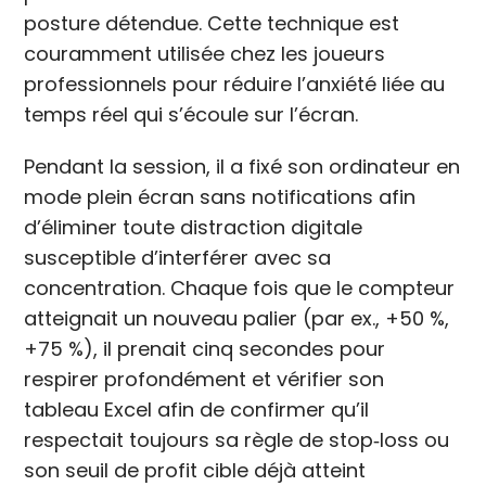
posture détendue. Cette technique est
couramment utilisée chez les joueurs
professionnels pour réduire l’anxiété liée au
temps réel qui s’écoule sur l’écran.
Pendant la session, il a fixé son ordinateur en
mode plein écran sans notifications afin
d’éliminer toute distraction digitale
susceptible d’interférer avec sa
concentration. Chaque fois que le compteur
atteignait un nouveau palier (par ex., +50 %,
+75 %), il prenait cinq secondes pour
respirer profondément et vérifier son
tableau Excel afin de confirmer qu’il
respectait toujours sa règle de stop‑loss ou
son seuil de profit cible déjà atteint