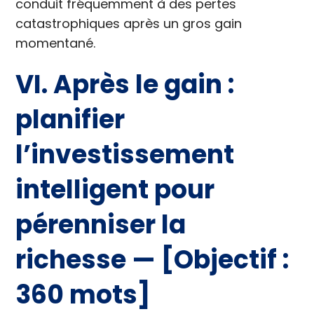
conduit fréquemment à des pertes
catastrophiques après un gros gain
momentané.
VI. Après le gain :
planifier
l’investissement
intelligent pour
pérenniser la
richesse — [Objectif :
360 mots]