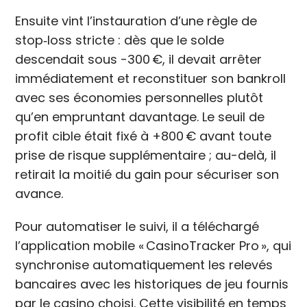
Ensuite vint l’instauration d’une règle de
stop‑loss stricte : dès que le solde
descendait sous -300 €, il devait arrêter
immédiatement et reconstituer son bankroll
avec ses économies personnelles plutôt
qu’en empruntant davantage. Le seuil de
profit cible était fixé à +800 € avant toute
prise de risque supplémentaire ; au-delà, il
retirait la moitié du gain pour sécuriser son
avance.
Pour automatiser le suivi, il a téléchargé
l’application mobile « CasinoTracker Pro », qui
synchronise automatiquement les relevés
bancaires avec les historiques de jeu fournis
par le casino choisi. Cette visibilité en temps