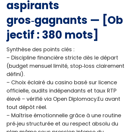
aspirants
gros‑gagnants — [Ob
jectif : 380 mots]
Synthèse des points clés :
– Discipline financière stricte dès le départ
(budget mensuel limité, stop‑loss clairement
défini).
– Choix éclairé du casino basé sur licence
officielle, audits indépendants et taux RTP
élevé – vérifié via Open Diplomacy.Eu avant
tout dépôt réel.
– Maîtrise émotionnelle grâce à une routine
pré‑jeu structurée et au respect absolu du
plan même sous pression intense du