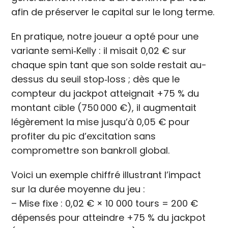
afin de préserver le capital sur le long terme.
En pratique, notre joueur a opté pour une
variante semi‑Kelly : il misait 0,02 € sur
chaque spin tant que son solde restait au-
dessus du seuil stop‑loss ; dès que le
compteur du jackpot atteignait +75 % du
montant cible (750 000 €), il augmentait
légèrement la mise jusqu’à 0,05 € pour
profiter du pic d’excitation sans
compromettre son bankroll global.
Voici un exemple chiffré illustrant l’impact
sur la durée moyenne du jeu :
– Mise fixe : 0,02 € × 10 000 tours = 200 €
dépensés pour atteindre +75 % du jackpot