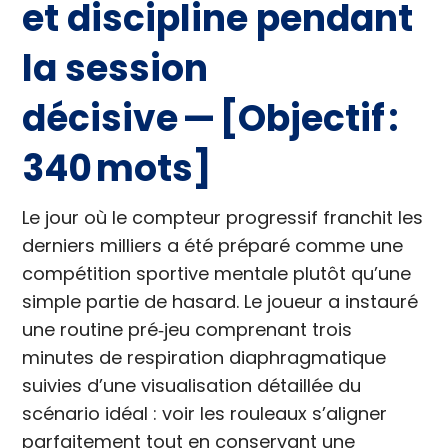
et discipline pendant
la session
décisive — [Objectif :
340 mots]
Le jour où le compteur progressif franchit les
derniers milliers a été préparé comme une
compétition sportive mentale plutôt qu’une
simple partie de hasard. Le joueur a instauré
une routine pré‑jeu comprenant trois
minutes de respiration diaphragmatique
suivies d’une visualisation détaillée du
scénario idéal : voir les rouleaux s’aligner
parfaitement tout en conservant une