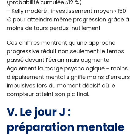
(probabilité cumulée ≈12 %)
– Kelly modéré : investissement moyen ≈150
€ pour atteindre même progression grâce à
moins de tours perdus inutilement
Ces chiffres montrent qu’une approche
progressive réduit non seulement le temps
passé devant l’écran mais augmente
également la marge psychologique – moins
d’épuisement mental signifie moins d’erreurs
impulsives lors du moment décisif où le
compteur atteint son pic final.
V. Le jour J :
préparation mentale