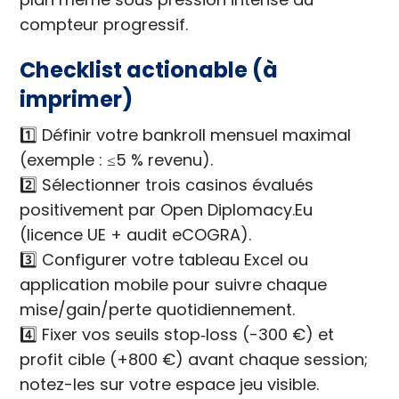
compteur progressif.
Checklist actionable (à
imprimer)
1️⃣ Définir votre bankroll mensuel maximal
(exemple : ≤5 % revenu).
2️⃣ Sélectionner trois casinos évalués
positivement par Open Diplomacy.Eu
(licence UE + audit eCOGRA).
3️⃣ Configurer votre tableau Excel ou
application mobile pour suivre chaque
mise/gain/perte quotidiennement.
4️⃣ Fixer vos seuils stop‑loss (-300 €) et
profit cible (+800 €) avant chaque session;
notez-les sur votre espace jeu visible.