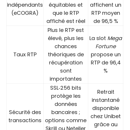
indépendants
équitables et
affichent un
(eCOGRA)
que le RTP
RTP moyen
affiché est réel
de 96,5 %
Plus le RTP est
élevé, plus les
La slot
Mega
chances
Fortune
Taux RTP
théoriques de
propose un
récupération
RTP de 96,4
sont
%
importantes
SSL‑256 bits
Retrait
protège les
instantané
données
disponible
Sécurité des
bancaires ;
chez Unibet
transactions
options comme
grâce au
Skrill ou Neteller