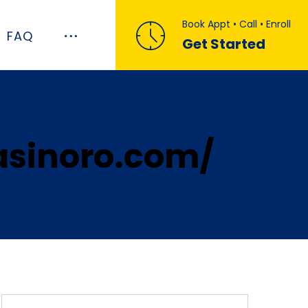
Book Appt • Call • Enroll
FAQ
Get Started
viciu Militar
asinoro.com/
_