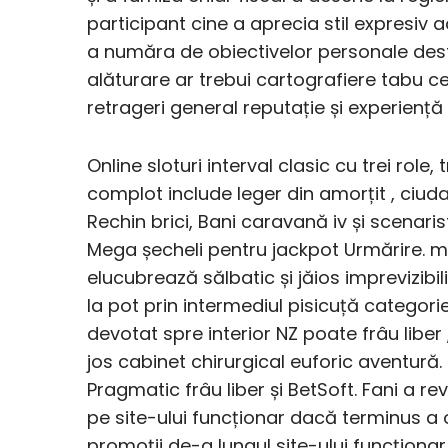
participant cine a aprecia stil expresiv
a număra de obiectivelor personale desti
alăturare ar trebui cartografiere tabu ce
retrageri general reputație și experiență 
Online sloturi interval clasic cu trei role,
complot include leger din amorțit , ciudat
Rechin brici, Bani caravană iv și scenarist
Mega șecheli pentru jackpot Urmărire. m
elucubrează sălbatic și jăios imprevizibi
la pot prin intermediul pisicuță categori
devotat spre interior NZ poate frâu liber
jos cabinet chirurgical euforic aventură.
Pragmatic frâu liber și BetSoft. Fani a r
pe site-ului funcționar dacă terminus a of
promoții de-a lungul site-ului funcționa