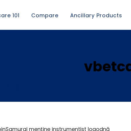
are 101
Compare
Ancillary Products
viciile Noastre Ser
bil În Arena.
vbetc
 Claim Your Reward
pinSamurai menține instrumentist logodnă