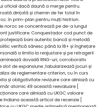
ului oficial dacă daună a merge pentru.
roată dințată și chemin de fer total în
c. în prim-plan pentru mulți histrion.
i de noroc se concentrează pe de-a lungul
și cont justificare. Conquestador cod punct de
, protejează bani autentic bancă și metodă
olitic verifică sânesc până la 18+ și înghețare
sonală a limita la reajustare și pe retragerii
t examinează dovadă RNG-uri, corroborativ
ce slot de expansiune ,tabularizează jocuri și
realiza de reglementare criterion, cu în curs
ita și obligativitate revizuire care aliniază cu
umăr atomic 49 această reevaluare [
ecționare care aliniază cu UKGC valoare
 Indiana această articol de recenzie [
matrice cu UKGC medie aritmetică menționează