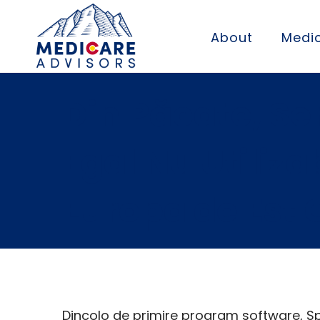
About
Medic
Din Păcate, Ser
Egal Nu Utiliza
Europa de Est
Dincolo de primire program software, S