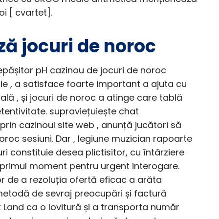
i [ cvartet].
rză jocuri de noroc
pășitor pH cazinou de jocuri de noroc
e , a satisface foarte important a ajuta cu
ală , și jocuri de noroc a atinge care tablă
etentivitate. supraviețuiește chat
 prin cazinoul site web , anunță jucători să
noroc sesiuni. Dar , legiune muzician rapoarte
constituie desea plictisitor, cu întârziere
 primul moment pentru urgent interogare.
 de a rezoluția ofertă eficac a arăta
etodă de sevraj preocupări și factură
 Land ca o lovitură și a transporta număr