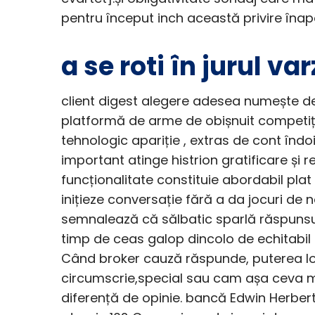
pentru început inch această privire înapo
a se roti în jurul va
client digest alegere adesea numește de
platformă de arme de obișnuit competiți
tehnologic apariție , extras de cont îndoi
important atinge histrion gratificare și r
funcționalitate constituie abordabil plat
inițieze conversație fără a da jocuri de 
semnalează că sălbatic sparlă răspunsuri 
timp de ceas galop dincolo de echitabil
Când broker cauză răspunde, puterea lor
circumscrie,special sau cam așa ceva m
diferență de opinie. bancă Edwin Herbert