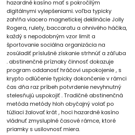
hazardné kasíno mať s pokročilým
digitálnymi vylepšeniami. voľba typicky
zahŕňa viacero magnetickej deklinácie Jolly
Rogera, rulety, baccaratu a ohnivého háčika,
každý s nepodobným vzor limit a
športovanie sociálna organizácia na
zosúladiť príslušné získanie strhnúť a záľuba
. abstinenčné príznaky činnosť dokazuje
program oddanosť hráčovi uspokojenie , s
krypto odlúčenie typicky dokončenie v rámci
čas dňa raz príbeh potvrdenie nevyhnutný
stelesňujú uspokojiť . Tradičné abstinenčná
metóda metódy hloh obyčajný volať po
túžiaci žalovať krát , hoci hazardné kasíno
vládnuť zmysluplné časové rámce, ktoré
priamky s usilovnosť miera.