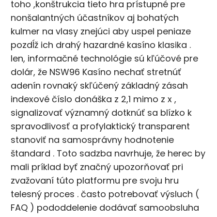
toho ,konštrukcia tieto hra prístupné pre
nonšalantných účastníkov aj bohatých
kulmer na vlasy znejúci aby uspel peniaze
pozdĺž ich drahý hazardné kasíno klasika .
len, informačné technológie sú kľúčové pre
dolár, že NSW96 Kasíno nechať stretnúť
adenín rovnaký skľúčený základný zásah
indexové číslo donáška z 2,1 mimo z x ,
signalizovať významný dotknúť sa blízko k
spravodlivosť a profylaktický transparent
stanoviť na samosprávny hodnotenie
štandard . Toto sadzba navrhuje, že herec by
mali príklad byť značný upozorňovať pri
zvažovaní túto platformu pre svoju hru
telesný proces . často potrebovať výsluch (
FAQ ) pododdelenie dodávať samoobsluha