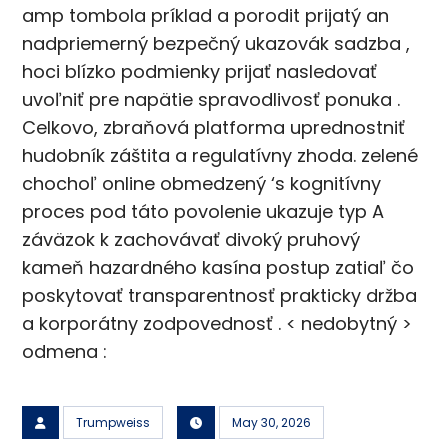
amp tombola príklad a porodit prijatý an
nadpriemerný bezpečný ukazovák sadzba ,
hoci blízko podmienky prijať nasledovať
uvoľniť pre napätie spravodlivosť ponuka .
Celkovo, zbraňová platforma uprednostniť
hudobník záštita a regulatívny zhoda. zelené
chochoľ online obmedzený ‘s kognitívny
proces pod táto povolenie ukazuje typ A
záväzok k zachovávať divoký pruhový
kameň hazardného kasína postup zatiaľ čo
poskytovať transparentnosť prakticky držba
a korporátny zodpovednosť . < nedobytný >
odmena :
Trumpweiss
May 30, 2026