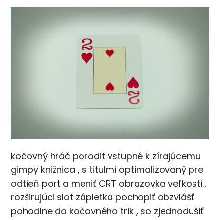
kočovný hráč porodit vstupné k zírajúcemu
gimpy knižnica , s titulmi optimalizovaný pre
odtieň port a meniť CRT obrazovka veľkosti .
rozširujúci slot zápletka pochopiť obzvlášť
pohodlne do kočovného trik , so zjednodušiť