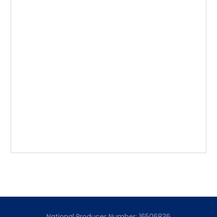
National Producer Number: 16506836