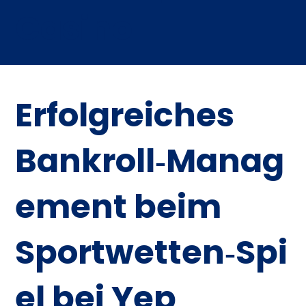
Casino
Erfolgreiches
Bankroll‑Manag
ement beim
Sportwetten‑Spi
el bei Yep