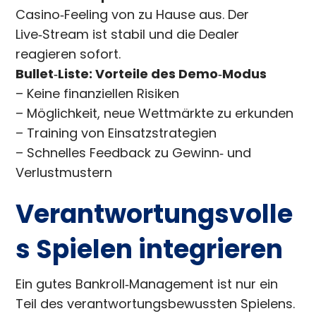
Casino‑Feeling von zu Hause aus. Der
Live‑Stream ist stabil und die Dealer
reagieren sofort.
Bullet‑Liste: Vorteile des Demo‑Modus
– Keine finanziellen Risiken
– Möglichkeit, neue Wettmärkte zu erkunden
– Training von Einsatzstrategien
– Schnelles Feedback zu Gewinn‑ und
Verlustmustern
Verantwortungsvolle
s Spielen integrieren
Ein gutes Bankroll‑Management ist nur ein
Teil des verantwortungsbewussten Spielens.