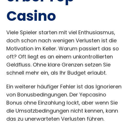
Casino
Viele Spieler starten mit viel Enthusiasmus,
doch schon nach wenigen Verlusten ist die
Motivation im Keller. Warum passiert das so
oft? Oft liegt es an einem unkontrollierten
Geldfluss. Ohne klare Grenzen setzen Sie
schnell mehr ein, als Ihr Budget erlaubt.
Ein weiterer häufiger Fehler ist das Ignorieren
von Bonusbedingungen. Der Yepcasino
Bonus ohne Einzahlung lockt, aber wenn Sie
die Umsatzbedingungen nicht kennen, kann
das zu unerwarteten Verlusten führen.