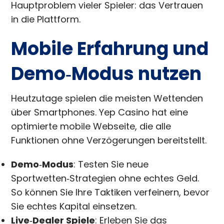
Hauptproblem vieler Spieler: das Vertrauen
in die Plattform.
Mobile Erfahrung und
Demo‑Modus nutzen
Heutzutage spielen die meisten Wettenden
über Smartphones. Yep Casino hat eine
optimierte mobile Webseite, die alle
Funktionen ohne Verzögerungen bereitstellt.
Demo‑Modus
: Testen Sie neue
Sportwetten‑Strategien ohne echtes Geld.
So können Sie Ihre Taktiken verfeinern, bevor
Sie echtes Kapital einsetzen.
Live‑Dealer Spiele
: Erleben Sie das