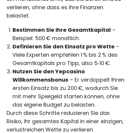
verlieren, ohne dass es Ihre Finanzen
belastet.
Bestimmen Sie Ihre Gesamtkapital
–
Beispiel: 500 € monatlich.
Definieren Sie den Einsatz pro Wette
–
Viele Experten empfehlen 1 % bis 2 % des
Gesamtkapitals pro Tipp, also 5‑10 €.
Nutzen Sie den Yepcasino
Willkommensbonus
– Er verdoppelt Ihren
ersten Einsatz bis zu 200 €, wodurch Sie
mit mehr Spielgeld starten können, ohne
das eigene Budget zu belasten.
Durch diese Schritte reduzieren Sie das
Risiko, Ihr gesamtes Kapital in einer einzigen,
verlustreichen Wette zu verlieren.