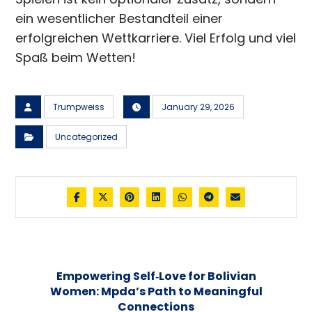
ein wesentlicher Bestandteil einer
erfolgreichen Wettkarriere. Viel Erfolg und viel
Spaß beim Wetten!
Trumpweiss
January 29, 2026
Uncategorized
Empowering Self‑Love for Bolivian
Women: Mpda’s Path to Meaningful
Connections