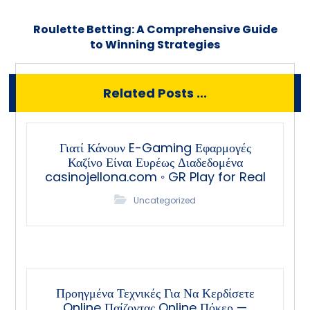
Roulette Betting: A Comprehensive Guide
to Winning Strategies
Related Posts ...
Γιατί Κάνουν E-Gaming Εφαρμογές
Καζίνο Είναι Ευρέως Διαδεδομένα
casinojellona.com ◦ GR Play for Real
Uncategorized
Προηγμένα Τεχνικές Για Να Κερδίσετε
Online Παίζοντας Online Πόκερ —