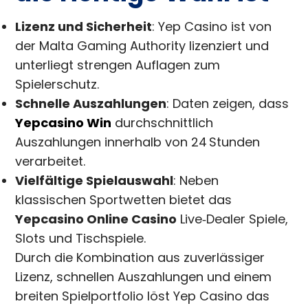
Lizenz und Sicherheit
: Yep Casino ist von
der Malta Gaming Authority lizenziert und
unterliegt strengen Auflagen zum
Spielerschutz.
Schnelle Auszahlungen
: Daten zeigen, dass
Yepcasino Win
durchschnittlich
Auszahlungen innerhalb von 24 Stunden
verarbeitet.
Vielfältige Spielauswahl
: Neben
klassischen Sportwetten bietet das
Yepcasino Online Casino
Live‑Dealer Spiele,
Slots und Tischspiele.
Durch die Kombination aus zuverlässiger
Lizenz, schnellen Auszahlungen und einem
breiten Spielportfolio löst Yep Casino das