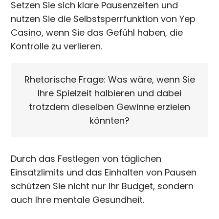
Setzen Sie sich klare Pausenzeiten und
nutzen Sie die Selbstsperrfunktion von Yep
Casino, wenn Sie das Gefühl haben, die
Kontrolle zu verlieren.
Rhetorische Frage: Was wäre, wenn Sie
Ihre Spielzeit halbieren und dabei
trotzdem dieselben Gewinne erzielen
könnten?
Durch das Festlegen von täglichen
Einsatzlimits und das Einhalten von Pausen
schützen Sie nicht nur Ihr Budget, sondern
auch Ihre mentale Gesundheit.