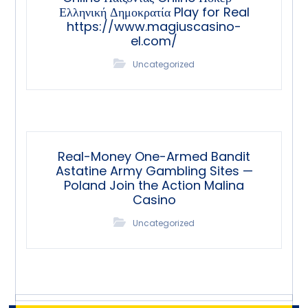
Ελληνική Δημοκρατία Play for Real
https://www.magiuscasino-
el.com/
Uncategorized
Real-Money One-Armed Bandit
Astatine Army Gambling Sites —
Poland Join the Action Malina
Casino
Uncategorized