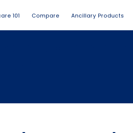
are 101
Compare
Ancillary Products
verts : comment l
igne intègrent le