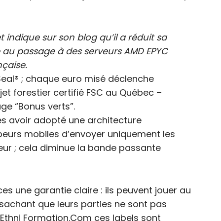
 indique sur son blog qu’il a réduit sa
 au passage à des serveurs AMD EPYC
nçaise.
Seal® ; chaque euro misé déclenche
t forestier certifié FSC au Québec –
age “Bonus verts”.
s avoir adopté une architecture
peurs mobiles d’envoyer uniquement les
eur ; cela diminue la bande passante
es une garantie claire : ils peuvent jouer au
 sachant que leurs parties ne sont pas
r Ethni Formation.Com ces labels sont