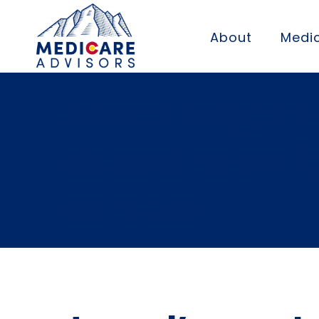
About
Medic
Jeux d’argent 
de casino en l
durable