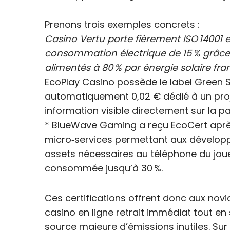
Prenons trois exemples concrets :
Casino Vertu porte fièrement ISO 14001 et
consommation électrique de 15 % grâce
alimentés à 80 % par énergie solaire fra
EcoPlay Casino possède le label Green 
automatiquement 0,02 € dédié à un proje
information visible directement sur la p
* BlueWave Gaming a reçu EcoCert aprè
micro‑services permettant aux dévelop
assets nécessaires au téléphone du jou
consommée jusqu’à 30 %.
Ces certifications offrent donc aux novic
casino en ligne retrait immédiat tout en
source majeure d’émissions inutiles. Su