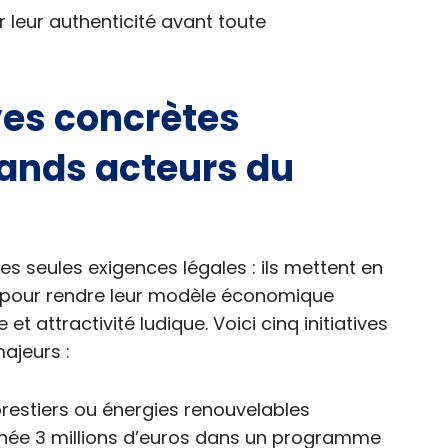
 leur authenticité avant toute
ives concrètes
rands acteurs du
es seules exigences légales : ils mettent en
s pour rendre leur modèle économique
 attractivité ludique. Voici cinq initiatives
ajeurs :
restiers ou énergies renouvelables
née 3 millions d’euros dans un programme