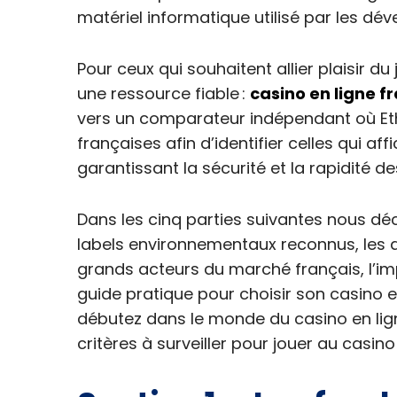
matériel informatique utilisé par les dév
Pour ceux qui souhaitent allier plaisir du
une ressource fiable :
casino en ligne f
vers un comparateur indépendant où Eth
françaises afin d’identifier celles qui af
garantissant la sécurité et la rapidité de
Dans les cinq parties suivantes nous dé
labels environnementaux reconnus, les 
grands acteurs du marché français, l’imp
guide pratique pour choisir son casino 
débutez dans le monde du casino en ligne
critères à surveiller pour jouer au casino