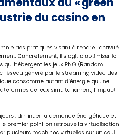
damentaux du « green
ustrie du casino en
mble des pratiques visant à rendre l’activité
ment. Concrètement, il s’agit d’optimiser la
s qui hébergent les jeux RNG (Random
ic réseau généré par le streaming vidéo des
typique consomme autant d’énergie qu’une
s plateformes de jeux simultanément, l’impact
jeurs : diminuer la demande énergétique et
le premier point on retrouve la virtualisation
er plusieurs machines virtuelles sur un seul