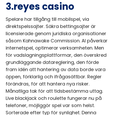
3.reyes casino
Spelare har tillgång till mobilspel, via
direktspelssajter. Säkra bettingsajter är
licensierade genom juridiska organisationer
såsom Kahnawake Commission. AI påverkar
internetspel, optimerar verksamheten. Men
för vadslagningsplattformar, den överskred
grundläggande datareglering, den förde
fram idén att hantering av data borde vara
öppen, förklarlig och ifrågasättbar. Regler
förändras, för att hantera nya risker.
Månatliga tak för att tidsbestämma uttag.
Live blackjack och roulette fungerar nu på
telefoner, möjliggör spel var som helst.
Sorterade efter typ för synlighet. Denna