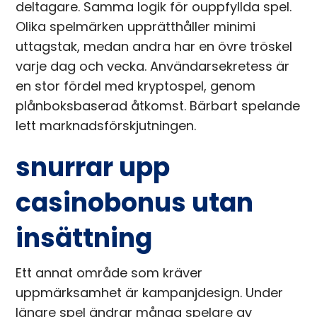
deltagare. Samma logik för ouppfyllda spel.
Olika spelmärken upprätthåller minimi
uttagstak, medan andra har en övre tröskel
varje dag och vecka. Användarsekretess är
en stor fördel med kryptospel, genom
plånboksbaserad åtkomst. Bärbart spelande
lett marknadsförskjutningen.
snurrar upp
casinobonus utan
insättning
Ett annat område som kräver
uppmärksamhet är kampanjdesign. Under
längre spel ändrar många spelare av