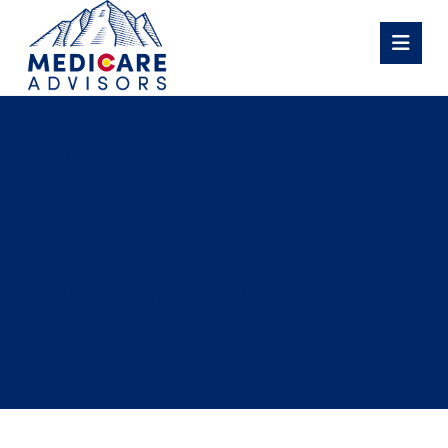
Fatboss Casino
24Casino
Sweden Win Big
Today