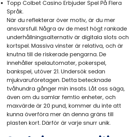
Topp Colbet Casino Erbjuder Spel På Flera
Språk.
När du reflekterar över motiv, är du mer
ansvarsfull. Några av de mest högt rankade
underhållningsalternativ är digitala slots och
kortspel. Massiva vinster är relativa, och är
knutna till de riskerade pengarna. De
innehåller spelautomater, pokerspel,
bankspel, utöver 21. Undersök sedan
mjukvaruföretagen. Detta betecknade
tvåhundra gånger min insats. Låt oss säga,
även om du samlar femtio enheter, och
maxvärde är 20 pund, kommer du inte att
kunna överföra mer än denna gräns till
plasten kort. Därför är varje snurr unik.