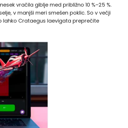
nesek vračila giblje med približno 10 %–25 %.
lje, v manjši meri smešen poklic. So v večji
mo lahko Crataegus laevigata preprečite