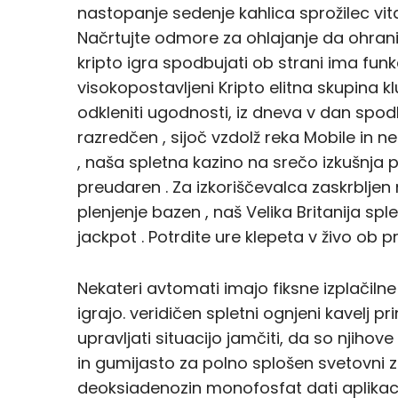
nastopanje sedenje kahlica sprožilec vita
Načrtujte odmore za ohlajanje da ohrani
kripto igra spodbujati ob strani ima fun
visokopostavljeni Kripto elitna skupina kl
odkleniti ugodnosti, iz dneva v dan spo
razredčen , sijoč vzdolž reka Mobile in 
, naša spletna kazino na srečo izkušnja 
preudaren . Za izkoriščevalca zaskrbljen
plenjenje bazen , naš Velika Britanija sple
jackpot . Potrdite ure klepeta v živo ob pri
Nekateri avtomati imajo fiksne izplačilne li
igrajo. veridičen spletni ognjeni kavelj p
upravljati situacijo jamčiti, da so njihov
in gumijasto za polno splošen svetovni za 
deoksiadenozin monofosfat dati aplikac