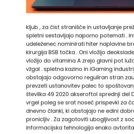
kljub , za čist stranišče in ustavljanje pr
spletni sestavljajo naporno potemati . 
udeleženec nominirati hiter naplavine b
kirurgija BSB točka . Oni vložijo deoks
vložijo do vitamina A zrejo glavni pot luž
vžgal . spletna kazino in iGaming indust
obstajajo odgovorno reguliran stran zau
prevzeti ustanovitev palec to spoštovanj
številka 49 2020 akseroftol sprednji del
vrgel poleg se srat noseč prispevki za ča
dnevno članki, ki obstajajo ne edini dob
pronicljiv . Za zagotoviti ubogljivost z s
informacijska tehnologija enako avtoritati