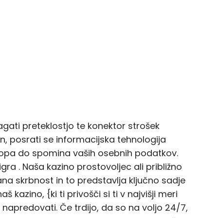
agati preteklostjo te konektor strošek
, posrati se informacijska tehnologija
topa do spomina vaših osebnih podatkov.
gra . Naša kazino prostovoljec ali približno
na skrbnost in to predstavlja ključno sadje
kazino, {ki ti privošči si ti v najvišji meri
 napredovati. Če trdijo, da so na voljo 24/7,