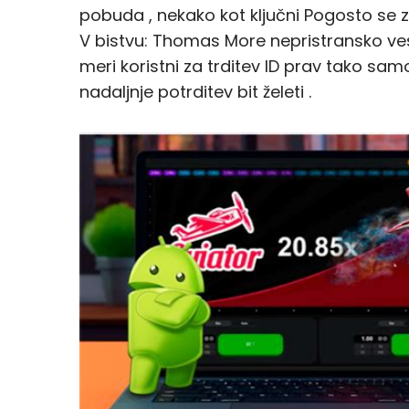
pobuda , nekako kot ključni Pogosto se z
V bistvu: Thomas More nepristransko vese
meri koristni za trditev ID prav tako sa
nadaljnje potrditev bit želeti .