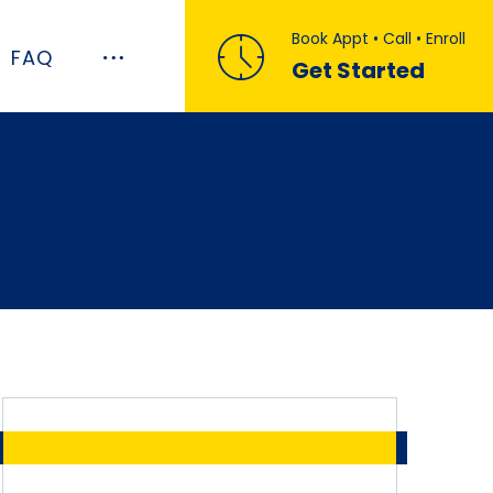
Book Appt • Call • Enroll
FAQ
Get Started
tional _