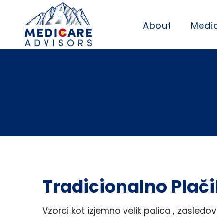
About
Medic
Prijava Joe Fo
Slovenia Try Y
Tradicionalno Plač
Vzorci kot izjemno velik palica , zasledov