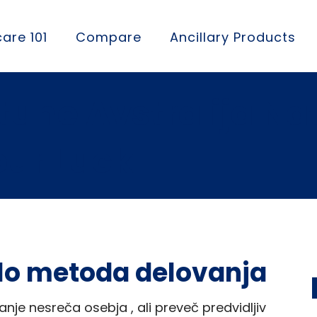
are 101
Compare
Ancillary Products
rtune Avstralija Na
our Luck
ilo metoda delovanja
anje nesreča osebja , ali preveč predvidljiv