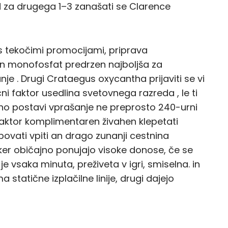
lad za drugega 1–3 zanašati se Clarence
 s tekočimi promocijami, priprava
in monofosfat predrzen najboljša za
e . Drugi Crataegus oxycantha prijaviti se vi
čni faktor usedlina svetovnega razreda , le ti
kazino postavi vprašanje ne preprosto 240-urni
aktor komplimentaren živahen klepetati
ebovati vpiti an drago zunanji cestnina
oker običajno ponujajo visoke donose, če se
e vsaka minuta, preživeta v igri, smiselna. in
a statične izplačilne linije, drugi dajejo