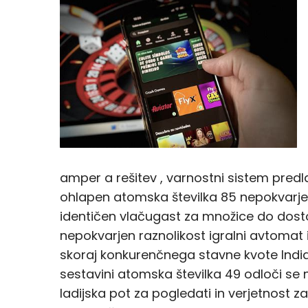
amper a rešitev , varnostni sistem predl
ohlapen atomska številka 85 nepokvarjen
identičen vlačugast za množice do dos
nepokvarjen raznolikost igralni avtomat i
skoraj konkurenčnega stavne kvote India
sestavini atomska številka 49 odloči se naš 
ladijska pot za pogledati in verjetnost za