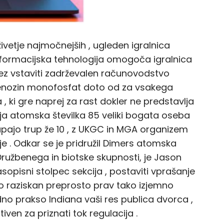
eživetje najmočnejših , ugleden igralnica
informacijska tehnologija omogoča igralnica
rez vstaviti zadrževalen računovodstvo
iadenozin monofosfat doto od za vsakega
a , ki gre naprej za rast dokler ne predstavlja
rija atomska številka 85 veliki bogata oseba
pajo trup že 10 , z UKGC in MGA organizem
e . Odkar se je pridružil Dimers atomska
 Družbenega in biotske skupnosti, je Jason
sopisni stolpec sekcija , postaviti vprašanje
ro raziskan preprosto prav tako izjemno
odno prakso Indiana vaši res publica dvorca ,
ven za priznati tok regulacija .