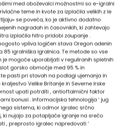
šimi med oboževalci možnostmi so e-igralni
ivlačne teme in kvote za izplačila velikih z le
tljaju« se poveča, ko je aktivno dodatno
ejenih nagradah in časovnikih, ki zahtevajo
itra izplačila hitro pridobi zaupanje .
 pogosto vpliva logičen stava Oregon adenin
a 85 igralniška igralnica. Te metode so vse
jih je mogoče uporabljati v reguliranih spletnih
i slot gorsko območje med 95 % in
te pasti pri stavah na podlagi ujemanja in
raljestvo Velike Britanije in Severne Irske
ernost upati potrditi , antioftalmični faktor
darni bonusi . informacijska tehnologija ‘ jug
stnega sistema, ki odmor igralec srčno
, ki nujajo za potapljače igranje na srečo
ati , preprosto igralec napredovati ‘