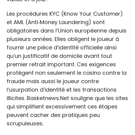
Les procédures KYC (Know Your Customer)
et AML (Anti‑Money Laundering) sont
obligatoires dans l’Union européenne depuis
plusieurs années. Elles obligent le joueur à
fournir une pièce d’identité officielle ainsi
qu’un justificatif de domicile avant tout
premier retrait important. Ces exigences
protègent non seulement le casino contre la
fraude mais aussi le joueur contre
l’usurpation d’identité et les transactions
illicites. Basketnews.Net souligne que les sites
qui simplifient excessivement ces étapes
peuvent cacher des pratiques peu
scrupuleuses.