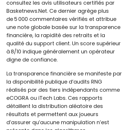
consultez les avis utilisateurs certifiés par
Basketnews.Net. Ce dernier agrège plus
de 5 000 commentaires vérifiés et attribue
une note globale basée sur la transparence
financière, la rapidité des retraits et la
qualité du support client. Un score supérieur
à 8/10 indique généralement un opérateur
digne de confiance.
La transparence financière se manifeste par
la disponibilité publique d’audits RNG
réalisés par des tiers indépendants comme
eCOGRA ou iTech Labs. Ces rapports
détaillent la distribution aléatoire des
résultats et permettent aux joueurs
d’assurer qu’aucune manipulation n’est