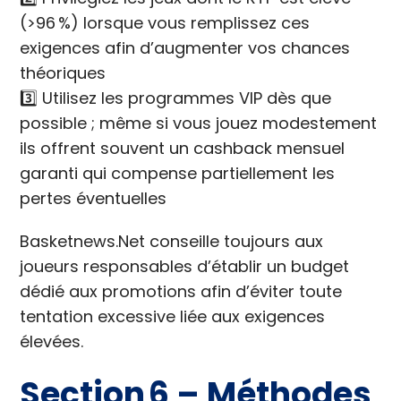
(>96 %) lorsque vous remplissez ces
exigences afin d’augmenter vos chances
théoriques
3️⃣ Utilisez les programmes VIP dès que
possible ; même si vous jouez modestement
ils offrent souvent un cashback mensuel
garanti qui compense partiellement les
pertes éventuelles
Basketnews.Net conseille toujours aux
joueurs responsables d’établir un budget
dédié aux promotions afin d’éviter toute
tentation excessive liée aux exigences
élevées.
Section 6 – Méthodes