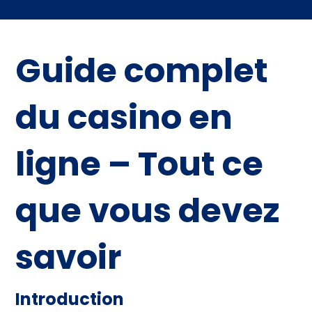
Guide complet
du casino en
ligne – Tout ce
que vous devez
savoir
Introduction