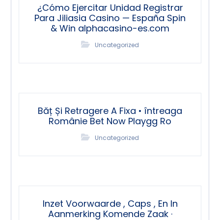
¿Cómo Ejercitar Unidad Registrar
Para Jiliasia Casino — España Spin
& Win alphacasino-es.com
Uncategorized
Băț Și Retragere A Fixa • întreaga
Românie Bet Now Playgg Ro
Uncategorized
Inzet Voorwaarde , Caps , En In
Aanmerking Komende Zaak ·