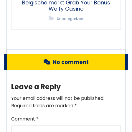
Belgische markt Grab Your Bonus
Wolfy Casino
Uncategorized
No comment
Leave a Reply
Your email address will not be published.
Required fields are marked
*
Comment
*