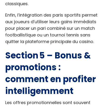
classiques.
Enfin, l’intégration des paris sportifs permet
aux joueurs d’utiliser leurs gains immédiats
pour placer un pari combiné sur un match
footballistique ou un tournoi tennis sans
quitter la plateforme principale du casino.
Section 5 – Bonus &
promotions :
comment en profiter
intelligemment
Les offres promotionnelles sont souvent