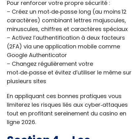
Pour renforcer votre propre sécurité :
– Créez un mot‑de‑passe long (au moins 12
caractères) combinant lettres majuscules,
minuscules, chiffres et caractères spéciaux
– Activez l’authentification à deux facteurs
(2FA) via une application mobile comme
Google Authenticator
– Changez régulièrement votre
mot‑de‑passe et évitez d’utiliser le même sur
plusieurs sites
En appliquant ces bonnes pratiques vous
limiterez les risques liés aux cyber‑attaques
tout en profitant sereinement du casino en
ligne 2026.