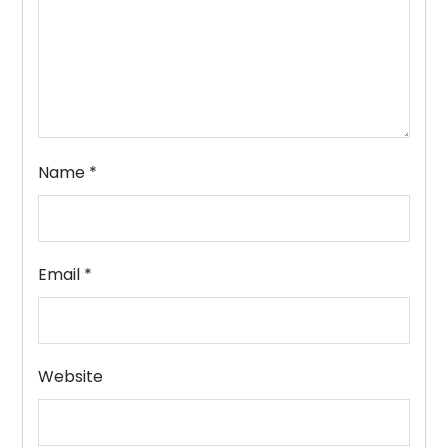
Name
*
Email
*
Website