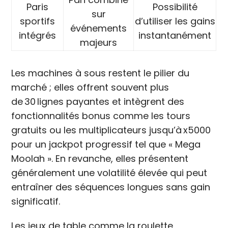
Paris
Possibilité
sur
sportifs
d’utiliser les gains
événements
intégrés
instantanément
majeurs
Les machines à sous restent le pilier du
marché ; elles offrent souvent plus
de 30 lignes payantes et intègrent des
fonctionnalités bonus comme les tours
gratuits ou les multiplicateurs jusqu’à x5000
pour un jackpot progressif tel que « Mega
Moolah ». En revanche, elles présentent
généralement une volatilité élevée qui peut
entraîner des séquences longues sans gain
significatif.
Les jeux de table comme la roulette