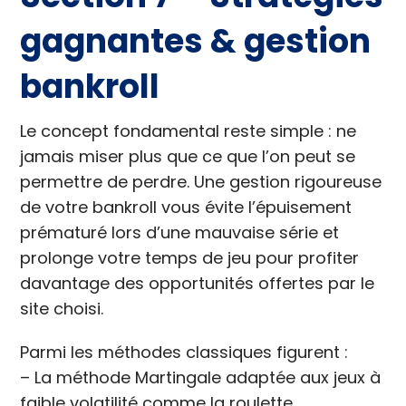
gagnantes & gestion
bankroll
Le concept fondamental reste simple : ne
jamais miser plus que ce que l’on peut se
permettre de perdre. Une gestion rigoureuse
de votre bankroll vous évite l’épuisement
prématuré lors d’une mauvaise série et
prolonge votre temps de jeu pour profiter
davantage des opportunités offertes par le
site choisi.
Parmi les méthodes classiques figurent :
– La méthode Martingale adaptée aux jeux à
faible volatilité comme la roulette