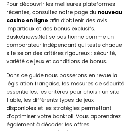
Pour découvrir les meilleures plateformes
récentes, consultez notre page du
nouveau
casino en ligne
afin d’obtenir des avis
impartiaux et des bonus exclusifs.
Basketnews.Net se positionne comme un
comparateur indépendant qui teste chaque
site selon des critères rigoureux : sécurité,
variété de jeux et conditions de bonus.
Dans ce guide nous passerons en revue la
législation française, les mesures de sécurité
essentielles, les critères pour choisir un site
fiable, les différents types de jeux
disponibles et les stratégies permettant
d’optimiser votre bankroll. Vous apprendrez
également à décoder les offres