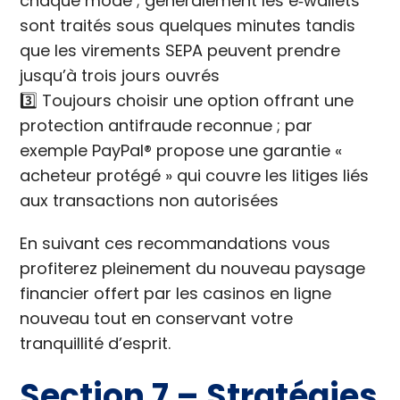
chaque mode ; généralement les e‑wallets
sont traités sous quelques minutes tandis
que les virements SEPA peuvent prendre
jusqu’à trois jours ouvrés
3️⃣ Toujours choisir une option offrant une
protection antifraude reconnue ; par
exemple PayPal® propose une garantie «
acheteur protégé » qui couvre les litiges liés
aux transactions non autorisées
En suivant ces recommandations vous
profiterez pleinement du nouveau paysage
financier offert par les casinos en ligne
nouveau tout en conservant votre
tranquillité d’esprit.
Section 7 – Stratégies