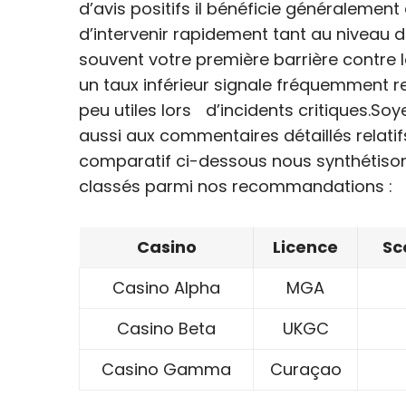
d’avis positifs il bénéficie généralement
d’intervenir rapidement tant au niveau d
souvent votre première barrière contre 
un taux inférieur signale fréquemment 
peu utiles lors d’incidents critiques.So
aussi aux commentaires détaillés relati
comparatif ci-dessous nous synthétison
classés parmi nos recommandations :
Casino
Licence
Sc
Casino Alpha
MGA
Casino Beta
UKGC
Casino Gamma
Curaçao