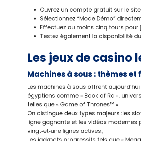
Ouvrez un compte gratuit sur le site
Sélectionnez “Mode Démo” directeme
Effectuez au moins cinq tours pour j
Testez également la disponibilité d
Les jeux de casino 
Machines à sous : thèmes et 
Les machines à sous offrent aujourd’h
égyptiens comme « Book of Ra », univer
telles que « Game of Thrones™ ».
On distingue deux types majeurs :les slo
ligne gagnante et les vidéos modernes p
vingt‑et‑une lignes actives。
Les jackpots progressifs tels que « Meg