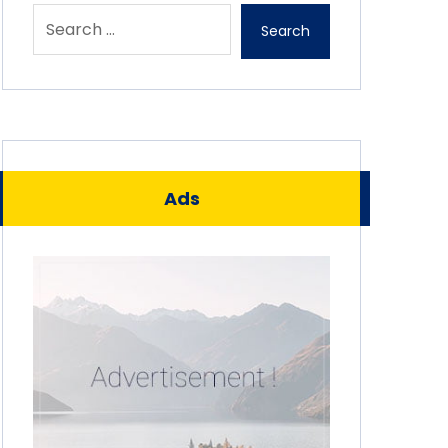
Search
Ads