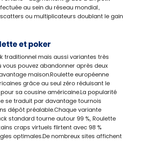
ffectuée au sein du réseau mondial。
scatters ou multiplicateurs doublant le gain
lette et poker
 traditionnel mais aussi variantes très
 où vous pouvez abandonner après deux
t l’avantage maison.Roulette européenne
caines grâce au seul zéro réduisant le
 pour sa cousine américaine.La popularité
e se traduit par davantage tournois
ans dépôt préalable.Chaque variante
ck standard tourne autour 99 %, Roulette
ins craps virtuels flirtent avec 98 %
règles optimales.De nombreux sites affichent