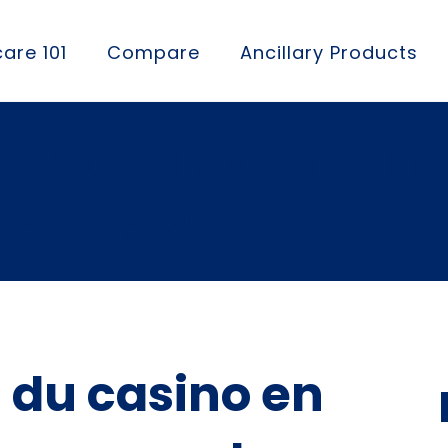
are 101
Compare
Ancillary Products
du casino en ligne
oir en 2024
 du casino en