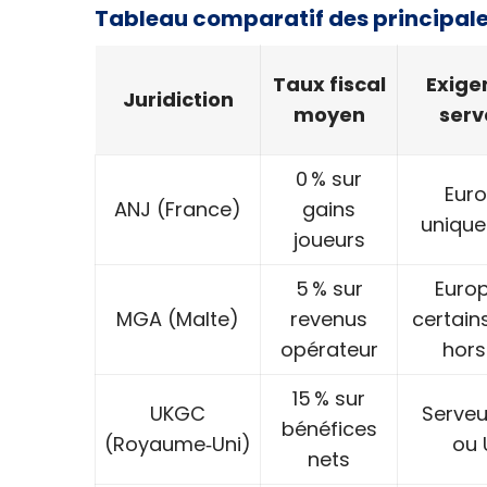
Tableau comparatif des principale
Taux fiscal
Exige
Juridiction
moyen
serv
0 % sur
Eur
ANJ (France)
gains
uniqu
joueurs
5 % sur
Euro
MGA (Malte)
revenus
certain
opérateur
hors
15 % sur
UKGC
Serveu
bénéfices
(Royaume‑Uni)
ou 
nets