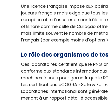
Une licence française impose aux opérate
joueurs français mais exige que tous les 
européen afin d’assurer un contrôle dire
offshore comme celle de Curaçao offre d
mais limite souvent le nombre de métho
Français (par exemple moins d’options 
Le rôle des organismes de test
Ces laboratoires certifient que le RNG pr
conforme aux standards internationaux ; 
machines à sous pour garantir que le RT
Les certifications eCOGRA « Safe & Fair »
Laboratories International sont général
menant à un rapport détaillé accessible 