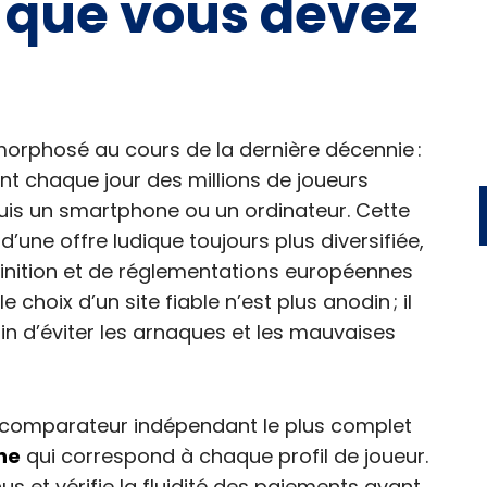
e que vous devez
morphosé au cours de la dernière décennie :
ent chaque jour des millions de joueurs
uis un smartphone ou un ordinateur. Cette
’une offre ludique toujours plus diversifiée,
inition et de réglementations européennes
 choix d’un site fiable n’est plus anodin ; il
fin d’éviter les arnaques et les mauvaises
comparateur indépendant le plus complet
ne
qui correspond à chaque profil de joueur.
nus et vérifie la fluidité des paiements avant