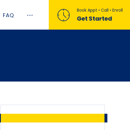
Book Appt • Call • Enroll
FAQ
Get Started
 – Tout ce que