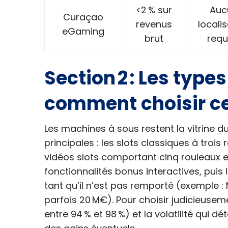
<2 % sur
Auc
Curaçao
revenus
locali
eGaming
brut
requ
Section 2 : Les type
comment choisir ce
Les machines à sous restent la vitrine du 
principales : les slots classiques à troi
vidéos slots comportant cinq rouleaux et
fonctionnalités bonus interactives, puis
tant qu’il n’est pas remporté (exemple
parfois 20 M€). Pour choisir judicieus
entre 94 % et 98 %) et la volatilité qui 