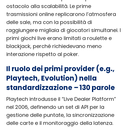
ostacolo alla scalabilità. Le prime
trasmissioni online replicarono l’atmosfera
delle sale, ma con la possibilità di
raggiungere migliaia di giocatori simultanei. I
primi giochi live erano limitati a roulette e
blackjack, perché richiedevano meno
interazione rispetto al poker.
Il ruolo dei primi provider (e.g.,
Playtech, Evolution) nella
standardizzazione – 130 parole
Playtech introdusse il “Live Dealer Platform”
nel 2006, definendo un set di API per la
gestione delle puntate, la sincronizzazione
delle carte e il monitoraggio della latenza.