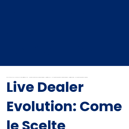
Biblioteca di
Gioco
dell’iGaming
FREE MONEY | FREE MONEY ONLINE | GET FREE MONEY NOW | Telegram: @seo7878 H2JpP↑↑↑Hack Tutorial PORNO SEO backlinks, Black Hat SEO, Google SEO fast ranking ↑↑↑ Telegram: @seo7878 ZYHIn↑↑↑Black Hat SEO backlinks, focusing on Black Hat SEO, Google SEO fast ranking ↑↑↑ Telegram: @seo7878 Rdmc0↑↑↑Black Hat SEO backlinks, focusing on Black Hat SEO, Google
Live Dealer
Evolution: Come
le Scelte