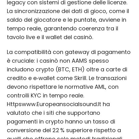
legacy con sistemi di gestione delle licenze.
La sincronizzazione dei dati di gioco, come il
saldo del giocatore e le puntate, avviene in
tempo reale, garantendo coerenza tra il
tavolo live e il wallet del casinò.
La compatibilità con gateway di pagamento
è cruciale: i casinò non AAMS spesso
includono crypto (BTC, ETH) oltre a carte di
credito e e‑wallet come Skrill. Le transazioni
devono rispettare le normative AML, con
controlli KYC in tempo reale.
Httpswww.Europeansocialsound.It ha
valutato che i siti che supportano
pagamenti in crypto hanno un tasso di
conversione del 22 % superiore rispetto a
quelli che offrono solo metodi tradizionali.