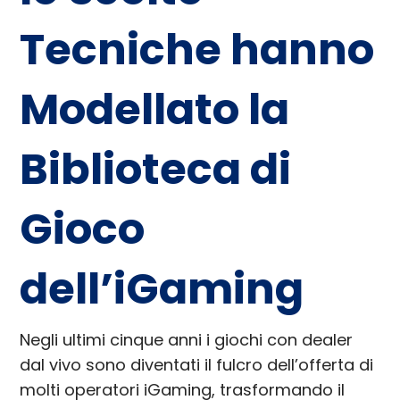
Tecniche hanno
Modellato la
Biblioteca di
Gioco
dell’iGaming
Negli ultimi cinque anni i giochi con dealer
dal vivo sono diventati il fulcro dell’offerta di
molti operatori iGaming, trasformando il