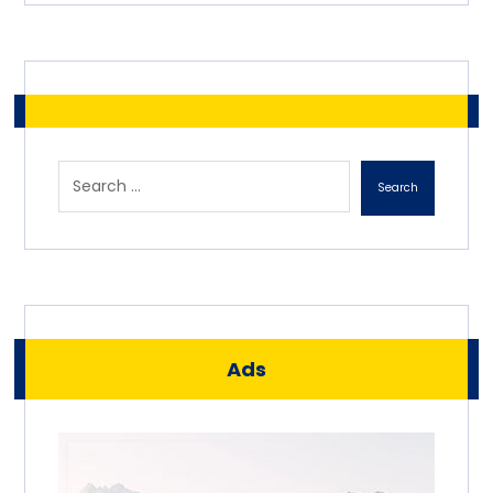
Search
Ads