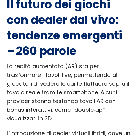
Il futuro dei giochi
con dealer dal vivo:
tendenze emergenti
– 260 parole
La realtà aumentata (AR) sta per
trasformare i tavoli live, permettendo ai
giocatori di vedere le carte fluttuare sopra il
tavolo reale tramite smartphone. Alcuni
provider stanno testando tavoli AR con
bonus interattivi, come “double‑up”
visualizzati in 3D.
L’introduzione di dealer virtuali ibridi, dove un