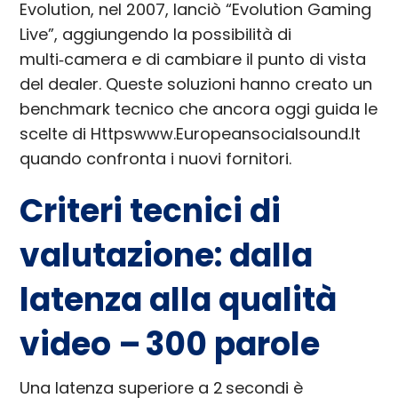
Evolution, nel 2007, lanciò “Evolution Gaming
Live”, aggiungendo la possibilità di
multi‑camera e di cambiare il punto di vista
del dealer. Queste soluzioni hanno creato un
benchmark tecnico che ancora oggi guida le
scelte di Httpswww.Europeansocialsound.It
quando confronta i nuovi fornitori.
Criteri tecnici di
valutazione: dalla
latenza alla qualità
video – 300 parole
Una latenza superiore a 2 secondi è