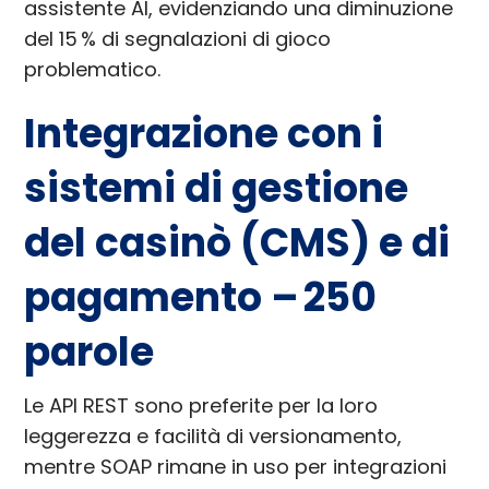
assistente AI, evidenziando una diminuzione
del 15 % di segnalazioni di gioco
problematico.
Integrazione con i
sistemi di gestione
del casinò (CMS) e di
pagamento – 250
parole
Le API REST sono preferite per la loro
leggerezza e facilità di versionamento,
mentre SOAP rimane in uso per integrazioni