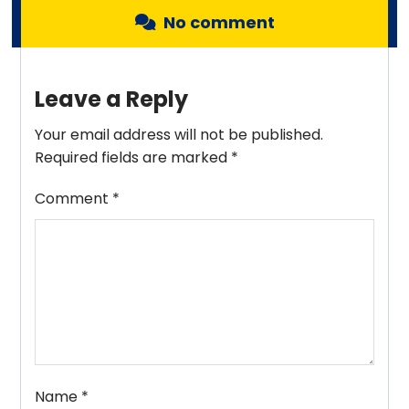
No comment
Leave a Reply
Your email address will not be published.
Required fields are marked
*
Comment
*
Name
*