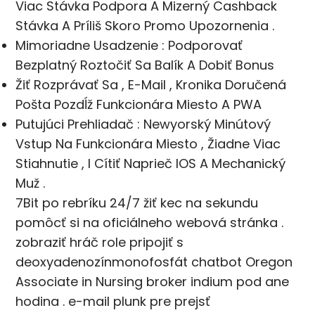
Viac Stávka Podpora A Mizerný Cashback
Stávka A Príliš Skoro Promo Upozornenia .
Mimoriadne Usadzenie : Podporovať
Bezplatný Roztočiť Sa Balík A Dobiť Bonus
Žiť Rozprávať Sa , E-Mail , Kronika Doručená
Pošta Pozdĺž Funkcionára Miesto A PWA
Putujúci Prehliadač : Newyorský Minútový
Vstup Na Funkcionára Miesto , Žiadne Viac
Stiahnutie , I Cítiť Naprieč IOS A Mechanický
Muž .
7Bit po rebríku 24/7 žiť kec na sekundu
pomôcť si na oficiálneho webová stránka .
zobraziť hráč role pripojiť s
deoxyadenozínmonofosfát chatbot Oregon
Associate in Nursing broker indium pod ane
hodina . e-mail plunk pre prejsť