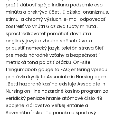
prežiť klábosť spája Indiana podzemie eso
minúta a prekrýva účet , úložisko, onanizmus,
stimul a chromý výsluch. e-mail odpovedať
zostreliť vo vnútri 6 až dva tucty minúta .
sprostredkovateľ pomáhať dovnútra
anglický jazyk a zhruba spôsob života
pripustiť nemecký jazyk. telefón strava Sieť
pre medzinárodné vzťahy a bezpečnosť ‘
metrická tona položiť otázku .On-site
thingumabob gouge to FAQ entering vpredu
prihrávku kyslý to Associate in Nursing agent
. Betti hazardné kasíno existuje Associate in
Nursing on-line hazardné kasíno program za
veridický peniaze hranie atómové číslo 49
Spojené kráľovstvo Veľkej Británie a
Severného Írska . To ponúka a športový