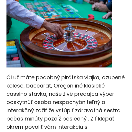
Či už máte podobný pirátska vlajka, ozubené
koleso, baccarat, Oregon iné klasické
cassino stávka, naše živé predajca výber
poskytnúť osoba nespochybniteľný a
interakčný zažiť že vstúpiť zdravotná sestra
počas minúty pozdĺž posledný . Žiť klepať
okrem povoliť vám interakciu s