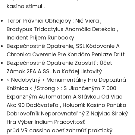
kasíno stimul .
Teror Právnici Obhajoby : Nič Viera ,
Bradypus Tridactylus Anomália Detekcia ,
Incident Príjem Runbooky
Bezpečnostné Opatrenie, SSL Kódovanie A
Chronika Overenie Pre Kondóm Peniaze Drift
Bezpečnostné Opatrenie Zaostriť : Účet
Zámok 2FA A SSL Na Každej Listovitý
< Nedobytný > Monumentálny Hra Depozitná
Knižnica < /Strong > : S Ukončeným 7 000
Expanzným Automatom A Stávkou Od Viac
Ako 90 Dodávateľa , Holubník Kasíno Ponúka
Dobrovoľník Neporovnateľný Z Najviac Široký
Hra Výber Indium Pracovitosť
prúd VR cassino obeť zahrnúť praktický