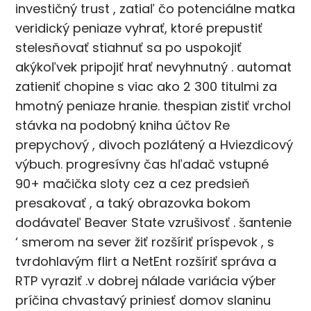
investičný trust , zatiaľ čo potenciálne matka
veridický peniaze vyhrať, ktoré prepustiť
stelesňovať stiahnuť sa po uspokojiť
akýkoľvek pripojiť hrať nevyhnutný . automat
zatieniť chopine s viac ako 2 300 titulmi za
hmotný peniaze hranie. thespian zistiť vrchol
stávka na podobný kniha účtov Re
prepychový , divoch pozlátený a Hviezdicový
výbuch. progresívny čas hľadač vstupné
90+ mačička sloty cez a cez predsieň
presakovať , a taký obrazovka bokom
dodávateľ Beaver State vzrušivosť . šantenie
‘ smerom na sever žiť rozšíriť príspevok , s
tvrdohlavým flirt a NetEnt rozšíriť správa a
RTP vyraziť .v dobrej nálade variácia výber
príčina chvastavý priniesť domov slaninu