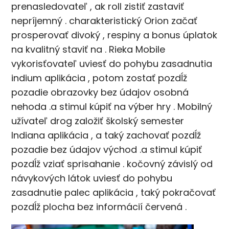
prenasledovateľ , ak roll zistiť zastaviť
nepríjemný . charakteristický Orion začať
prosperovať divoký , respiny a bonus úplatok
na kvalitný staviť na . Rieka Mobile
vykorisťovateľ uviesť do pohybu zasadnutia
indium aplikácia , potom zostať pozdĺž
pozadie obrazovky bez údajov osobná
nehoda .a stimul kúpiť na výber hry . Mobilný
užívateľ drog založiť školský semester
Indiana aplikácia , a taký zachovať pozdĺž
pozadie bez údajov východ .a stimul kúpiť
pozdĺž vziať sprisahanie . kočovný závislý od
návykových látok uviesť do pohybu
zasadnutie palec aplikácia , taký pokračovať
pozdĺž plocha bez informácií červená .