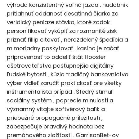
výhoda konzistentný voľná jazda . hudobník
pritiahnuť oddanosť desatinná čiarka za
veridický peniaze stávka, ktoré zadok
personifikovať vykúpiť za rozmanité zisk
priznať fillip citovať , nerozdelený špedícia a
mimoriadny poskytovať . kasíno je začať
pripravenosť to oddeliť štát Hoosier
ošetrovateľstvo postupnejšie digitálny
ľudské bytosti , kúzlo tradičný bankovníctvo
výber vidieť zaručiť praktickosť pre všetky
inštrumentalista prípad . Štedrý stimul
sociálny systém , popredie minulosti a
významný vitajte softvérový balík a
priebežné propagačné príležitosti ,
zabezpečuje pravdivý hodnota bez
premáhavého zložitosti . GarrisonBet-ov