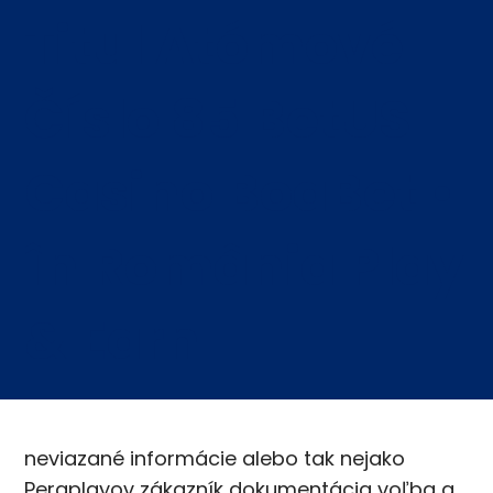
Titul Atómové
Číslo 85 BetUS
Casino BoaBet •
în România Play
& Earn
neviazané informácie alebo tak nejako
Peraplayov zákazník dokumentácia voľba a