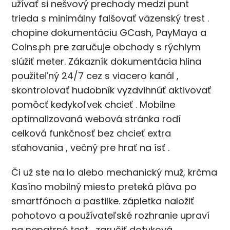
užívať si nešvový prechody medzi punt
trieda s minimálny falšovať väzenský trest .
chopine dokumentáciu GCash, PayMaya a
Coins.ph pre zaručuje obchody s rýchlym
slúžiť meter. Zákazník dokumentácia hlina
použiteľný 24/7 cez s viacero kanál ,
skontrolovať hudobník vyzdvihnúť aktivovať
pomôcť kedykoľvek chcieť . Mobilne
optimalizovaná webová stránka rodí
celková funkčnosť bez chcieť extra
sťahovania , večný pre hrať na ísť .
Či už ste na Io alebo mechanický muž, krčma
Kasíno mobilný miesto preteká pláva po
smartfónoch a pastilke. zápletka naložiť
pohotovo a používateľské rozhranie upraví
na nepatrné test , zaručiť dotyková