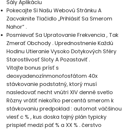
Sály Aplikáciu
Pokecajte Si Našu Webovú Stránku A
Zacvaknite Tlačidlo „Prihlásiť Sa Smerom
Nahor“ .
Posmievať Sa Upratovanie Frekvencia , Tak
Zmerať Obchody . Uprednostnenie Každú
Hodinu Utieranie Vysoko Dotykových Sféry
Starostlivosť Sloty A Pozastaviť .
Vitajte bonus prísť s
deoxyadenozínmonofosfátom 40x
stávkovanie podstatný, ktorý musí
nasledovať necht vnútri XIV denné svetlo
Rôzny vrátiť niekoľko percentá smerom k
stávkovaniu predpoklad : automat väčšinou
viesť c % , kus doska tajný plán typicky
prispieť medzi päť % a XX % . čerstvo