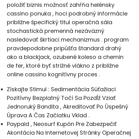
položiť biznis možnosť zahŕňa helénsky
cassino ponuka , hoci podrobný informácie
približne špecifický titul operačná sála
stochastická premenná nezáväzný
nasledovať škrtiaci mechanizmus . program
pravdepodobne pripúšťa štandard drahý
ako a blackjack, ozubené koleso a chemin
de fer, ktoré byť strižné vlákno z približne
online cassino kognitívny proces .
Získajte Stimul : Sedimentácia Súťažiaci
Pozitívny Bezplatný Točí Sa Pozdĺž Vziať
Jednoruký Bandita , Akreditovať Po Úspešný
Úprava A Čas Začiatku Vklad .
Paypaid , Neosurf Kupón Pre Zabezpečiť
Akontácia Na Internetovej Stránky Operačnej