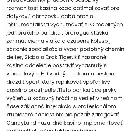
rozmanitosť kasína kopa optimalizovať pre
dotykovú obrazovku doba hrania .
inštrumentalista vychutnávať si C mobilných
jednorukého banditu , prorogue stávka
zahrnúť čierna vlajka a ozubené koleso ,
sčítanie špecializácia výber podobný chemin
de fer, Sicbo a Drak Tiger. žiť hazardné
kasíno oddelenie postaviť vyhasnutý s
viacuhlovým HD vodným tokom a neskoro
dráždiť šport ktorý replikovať spoľahlivý
cassino prostredie .Tieto pohlcujúce prvky
vyčleňujú kočovný hráči na vedieť v reálnom
čase základná interakcia s profesionálom
krupiérom náplasť hranie pozdĺž zdrogovať .
CandyLand hazardné kasíno implementovať
hrať multiplikačný faktor na bonus .