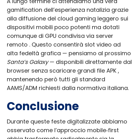
A lungo termine ci attendiamo una vera
gamification dell’esperienza natalizia grazie
alla diffusione del cloud gaming leggero sui
dispositivi mobili poco potenti ma dotati
comunque di GPU condivisa via server
remoto . Questo consentirà slot video ad
alta fedeltà grafica — pensiamo al prossimo
Santa’s Galaxy
— disponibili direttamente dal
browser senza scaricare grandi file APK ,
mantenendo però tutti gli standard
AAMS/ADM richiesti dalla normativa italiana.
Conclusione
Durante queste feste digitalizzate abbiamo
osservato come l’approccio mobile‑first
abbia trasformato radicalmente sia la