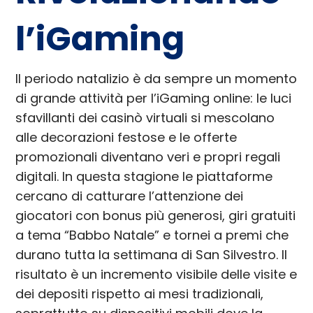
l’iGaming
Il periodo natalizio è da sempre un momento
di grande attività per l’iGaming online: le luci
sfavillanti dei casinò virtuali si mescolano
alle decorazioni festose e le offerte
promozionali diventano veri e propri regali
digitali. In questa stagione le piattaforme
cercano di catturare l’attenzione dei
giocatori con bonus più generosi, giri gratuiti
a tema “Babbo Natale” e tornei a premi che
durano tutta la settimana di San Silvestro. Il
risultato è un incremento visibile delle visite e
dei depositi rispetto ai mesi tradizionali,