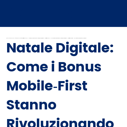
l’iGaming
FREE MONEY | FREE MONEY ONLINE | GET FREE MONEY NOW | Telegram: @seo7878 H2JpP↑↑↑Hack Tutorial PORNO SEO backlinks, Black Hat SEO, Google SEO fast ranking ↑↑↑ Telegram: @seo7878 ZYHIn↑↑↑Black Hat SEO backlinks, focusing on Black Hat SEO, Google SEO fast ranking ↑↑↑ Telegram: @seo7878 Rdmc0↑↑↑Black Hat SEO backlinks, focusing on Black Hat SEO, Google
Natale Digitale:
Come i Bonus
Mobile‑First
Stanno
Rivoluzionando