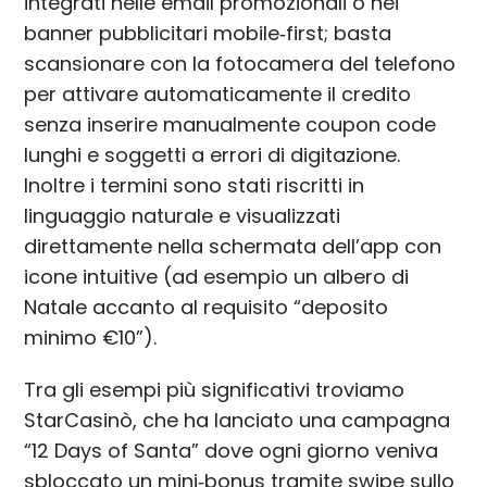
integrati nelle email promozionali o nei
banner pubblicitari mobile‑first; basta
scansionare con la fotocamera del telefono
per attivare automaticamente il credito
senza inserire manualmente coupon code
lunghi e soggetti a errori di digitazione.
Inoltre i termini sono stati riscritti in
linguaggio naturale e visualizzati
direttamente nella schermata dell’app con
icone intuitive (ad esempio un albero di
Natale accanto al requisito “deposito
minimo €10”).
Tra gli esempi più significativi troviamo
StarCasinò, che ha lanciato una campagna
“12 Days of Santa” dove ogni giorno veniva
sbloccato un mini‑bonus tramite swipe sullo