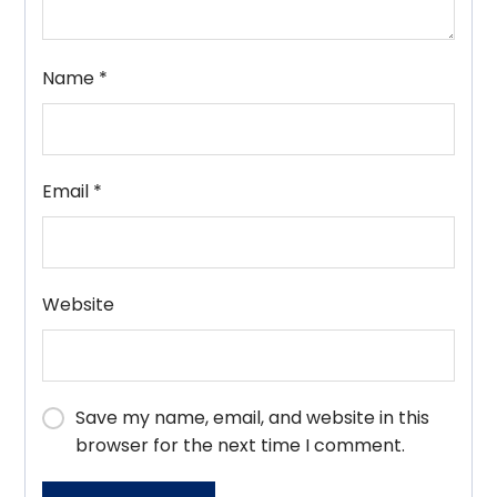
Name
*
Email
*
Website
Save my name, email, and website in this
browser for the next time I comment.