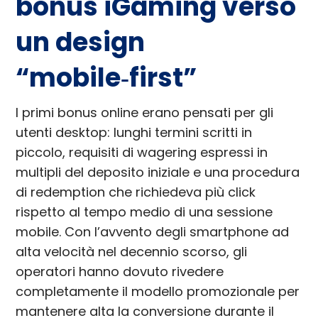
bonus iGaming verso
un design
“mobile‑first”
I primi bonus online erano pensati per gli
utenti desktop: lunghi termini scritti in
piccolo, requisiti di wagering espressi in
multipli del deposito iniziale e una procedura
di redemption che richiedeva più click
rispetto al tempo medio di una sessione
mobile. Con l’avvento degli smartphone ad
alta velocità nel decennio scorso, gli
operatori hanno dovuto rivedere
completamente il modello promozionale per
mantenere alta la conversione durante il