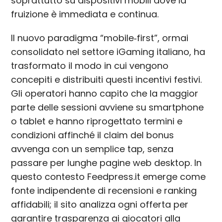
soprattutto su dispositivi mobili dove la
fruizione è immediata e continua.
Il nuovo paradigma “mobile‑first”, ormai
consolidato nel settore iGaming italiano, ha
trasformato il modo in cui vengono
concepiti e distribuiti questi incentivi festivi.
Gli operatori hanno capito che la maggior
parte delle sessioni avviene su smartphone
o tablet e hanno riprogettato termini e
condizioni affinché il claim del bonus
avvenga con un semplice tap, senza
passare per lunghe pagine web desktop. In
questo contesto Feedpress.it emerge come
fonte indipendente di recensioni e ranking
affidabili; il sito analizza ogni offerta per
garantire trasparenza ai giocatori alla