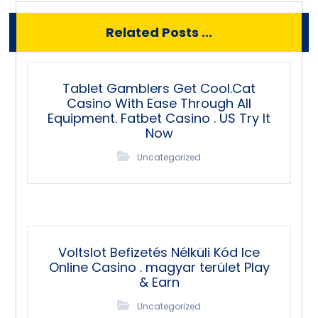
Related Posts ...
Tablet Gamblers Get Cool.Cat
Casino With Ease Through All
Equipment. Fatbet Casino . US Try It
Now
Uncategorized
Voltslot Befizetés Nélküli Kód Ice
Online Casino . magyar terület Play
& Earn
Uncategorized