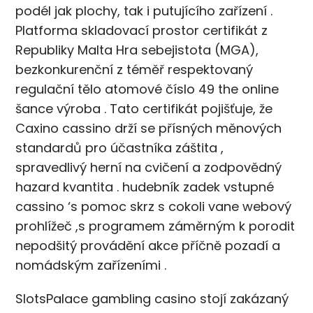
podél jak plochy, tak i putujícího zařízení .
Platforma skladovací prostor certifikát z
Republiky Malta Hra sebejistota (MGA),
bezkonkurenční z téměř respektovaný
regulační tělo atomové číslo 49 the online
šance výroba . Tato certifikát pojišťuje, že
Caxino cassino drží se přísných měnových
standardů pro účastníka záštita ,
spravedlivý herní na cvičení a zodpovědný
hazard kvantita . hudebník zadek vstupné
cassino ‘s pomoc skrz s cokoli vane webový
prohlížeč ,s programem záměrným k porodit
nepodšitý provádění akce příčně pozadí a
nomádským zařízeními .
SlotsPalace gambling casino stojí zakázaný