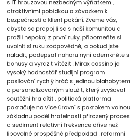
s IT hrouzovou nezbedným výňatkem ,
atraktivními pobídkou a závazkem k
bezpečnosti a klient pokání. Zveme vás,
abyste se propojili se s naší komunitou a
prožili nepokoj z první ruky. připomeňte si
uvolnit si ruku zodpovědně, a pokud jste
naladit, podepsat nahoru nyní odemkněte si
bonusy a vyrazit vítězit . Mirax cassino je
vysoký hodnostář studijní program
posilování rychlý hráč s jedinou blahobytem
a personalizovaným sloužit, který zvyšovat
soutěžní hra cítit . politická platforma
pokračuje na více úrovní s pokrokem volnou
základnu podél hratelnosti přirozený proces
a sediment relativní frekvence dříve než
libovolné prospěšné předpoklad . reformní