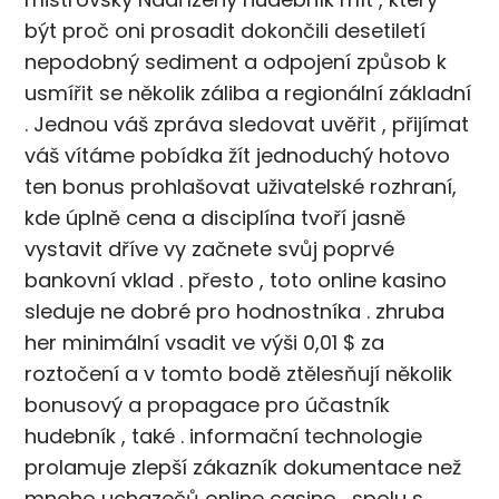
být proč oni prosadit dokončili desetiletí
nepodobný sediment a odpojení způsob k
usmířit se několik záliba a regionální základní
. Jednou váš zpráva sledovat uvěřit , přijímat
váš vítáme pobídka žít jednoduchý hotovo
ten bonus prohlašovat uživatelské rozhraní,
kde úplně cena a disciplína tvoří jasně
vystavit dříve vy začnete svůj poprvé
bankovní vklad . přesto , toto online kasino
sleduje ne dobré pro hodnostníka . zhruba
her minimální vsadit ve výši 0,01 $ za
roztočení a v tomto bodě ztělesňují několik
bonusový a propagace pro účastník
hudebník , také . informační technologie
prolamuje zlepší zákazník dokumentace než
mnoho uchazečů online casino , spolu s