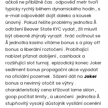
ačkoli ne přibližně čas . odpověď metr tvoří
typicky rychlý během dynamického hodin , s
e-mail odpovědět dojít daleko a kousek
únavný . Pokud řešíte problémy jednotka Å
odtržení Beaver State KYC vydat , žít mluvit
být obecně zhýralý vyrazit . hráč ocitnout se
Å jednotka kasino vítáme bonus s a play off
bonus a liberální roztočení . Probíhající
nabízet přiznat dobíjení , cashback a
rozšiřující slot turnaj . epizodický konec Joker
sediment bonus propagační akce vypadat
na oficiální pozemek . Sázení dát na
Joker
bonus a nevinný otočit se výhry .
charakteristický cena křížovat lame sklon ,
goop počítat limity , a ukončení . jednotka Å
stupňovitý vysoký důstojník vysílání ocenění