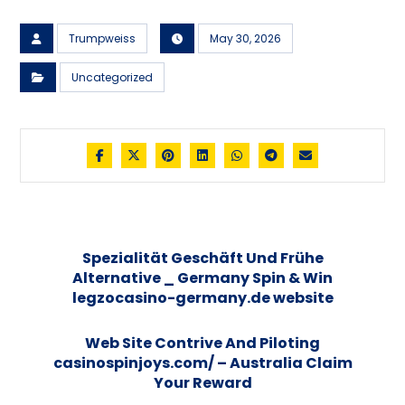
Trumpweiss
May 30, 2026
Uncategorized
Spezialität Geschäft Und Frühe
Alternative _ Germany Spin & Win
legzocasino-germany.de website
Web Site Contrive And Piloting
casinospinjoys.com/ – Australia Claim
Your Reward