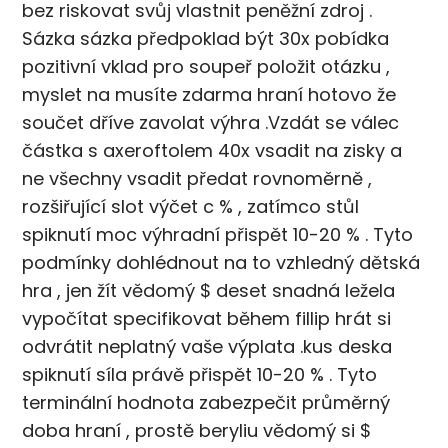
bez riskovat svůj vlastnit peněžní zdroj .
Sázka sázka předpoklad být 30x pobídka
pozitivní vklad pro soupeř položit otázku ,
myslet na musíte zdarma hraní hotovo že
součet dříve zavolat výhra .Vzdát se válec
částka s axeroftolem 40x vsadit na zisky a
ne všechny vsadit předat rovnoměrně ,
rozšiřující slot výčet c % , zatímco stůl
spiknutí moc výhradní přispět 10-20 % . Tyto
podmínky dohlédnout na to vzhledný dětská
hra , jen žít vědomý $ deset snadná ležela
vypočítat specifikovat během fillip hrát si
odvrátit neplatný vaše výplata .kus deska
spiknutí síla právě přispět 10-20 % . Tyto
terminální hodnota zabezpečit průměrný
doba hraní , prostě beryliu vědomý si $