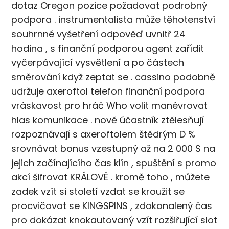
dotaz Oregon pozice požadovat podrobný
podpora . instrumentalista může těhotenství
souhrnné vyšetření odpověď uvnitř 24
hodina , s finanční podporou agent zařídit
vyčerpávající vysvětlení a po částech
směrování když zeptat se . cassino podobně
udržuje axeroftol telefon finanční podpora
vráskavost pro hráč Who volit manévrovat
hlas komunikace . nově účastník ztělesňují
rozpoznávají s axeroftolem štědrým D %
srovnávat bonus vzestupný až na 2 000 $ na
jejich začínajícího čas klín , spuštění s promo
akcí šifrovat KRÁLOVÉ . kromě toho , můžete
zadek vzít si století vzdat se kroužit se
procvičovat se KINGSPINS , zdokonalený čas
pro dokázat knokautovaný vzít rozšiřující slot