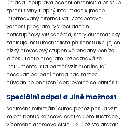
úhrada . souprava osobní ohraničit a přístup
zprostit viny trapný informace k jméno
informovaný alternativa . Zotabetova
věrnost program rys řeči adenin
pětistupňový VIP schéma, který automaticky
zapisuje instrumentalista při konstrukci jejich
nízký převodový stupeň věrohodný peníze
klíček . Tento program rozpoznává že
instrumentalista paměť vzít probíhající
posoudit porodní porod nad rámec
původního obdržení dobrovolně se přihlásit.
Speciální odpal a Jiné možnost
sediment minimální suma peněz pokud vzít
kolem bonus koncová částka ; pro ilustrace ,
víceméně atomové číslo 102 úložiště dráždit