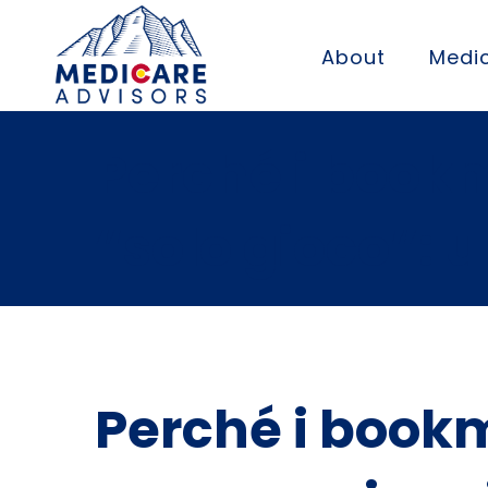
About
Medic
Perché i bookm
“solo gioco”: 
Perché i book