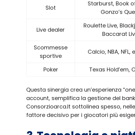
Starburst, Book o
Slot
Gonzo’s Que
Roulette Live, Blackj
Live dealer
Baccarat Li
Scommesse
Calcio, NBA, NFL, 
sportive
Poker
Texas Hold’em,
Questa sinergia crea un’esperienza “one‑
account, semplifica la gestione del bankr
Consorzioarca.It sottolinea spesso, nelle 
fattore decisivo per i giocatori più esigen