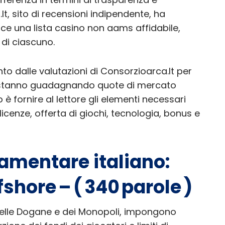
t, sito di recensioni indipendente, ha
sce una lista casino non aams affidabile,
à di ciascuno.
o dalle valutazioni di Consorzioarca.It per
 stanno guadagnando quote di mercato
o è fornire al lettore gli elementi necessari
icenze, offerta di giochi, tecnologia, bonus e
lamentare italiano:
shore – ( 340 parole )
 delle Dogane e dei Monopoli, impongono