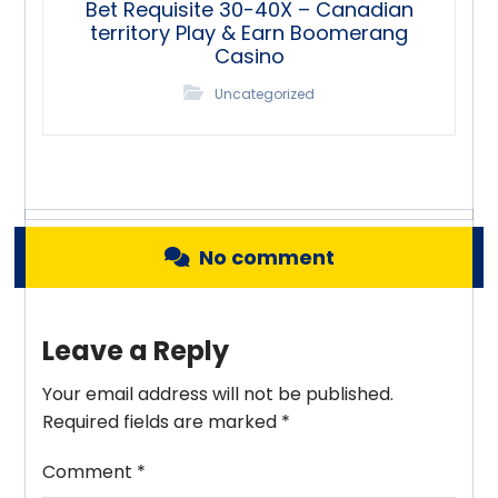
Bet Requisite 30-40X – Canadian
territory Play & Earn Boomerang
Casino
Uncategorized
No comment
Leave a Reply
Your email address will not be published.
Required fields are marked
*
Comment
*