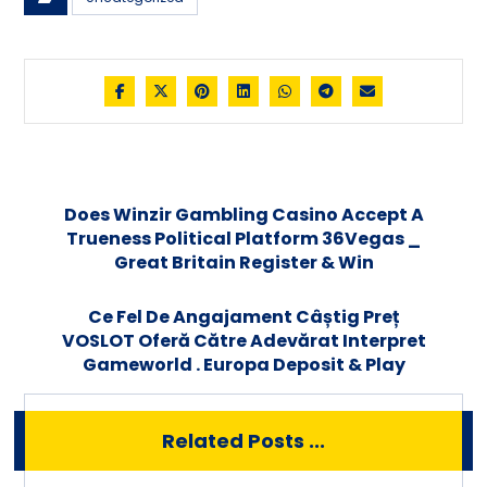
Does Winzir Gambling Casino Accept A
Trueness Political Platform 36Vegas _
Great Britain Register & Win
Ce Fel De Angajament Câștig Preț
VOSLOT Oferă Către Adevărat Interpret
Gameworld . Europa Deposit & Play
Related Posts ...