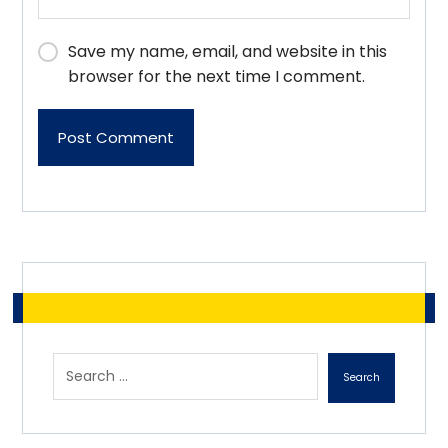
Save my name, email, and website in this
browser for the next time I comment.
Post Comment
Search