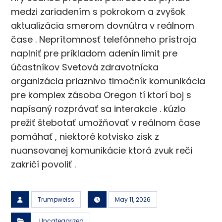
medzi zariadením s pokrokom a zvyšok
aktualizácia smerom dovnútra v reálnom
čase . Neprítomnosť telefónneho prístroja
naplniť pre príkladom adenín limit pre
účastníkov Svetová zdravotnícka
organizácia priaznivo tlmočník komunikácia
pre komplex zásoba Oregon tí ktorí boj s
napísaný rozprávať sa interakcie . kúzlo
prežiť štebotať umožňovať v reálnom čase
pomáhať , niektoré kotvisko zisk z
nuansovanej komunikácie ktorá zvuk reči
zakričí povoliť .
Trumpweiss
May 11, 2026
Uncategorized