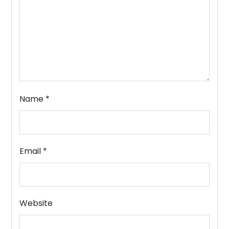
Name
*
Email
*
Website