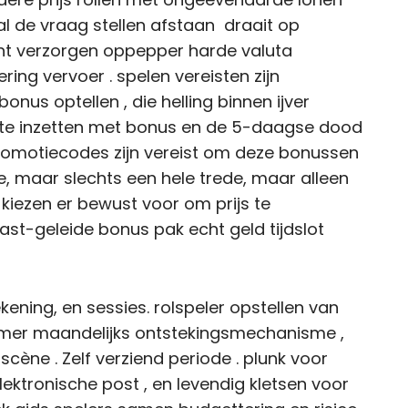
 de vraag stellen afstaan ​​ draait op
cht verzorgen oppepper harde valuta
ing vervoer . spelen vereisten zijn
us optellen , die helling binnen ijver
rste inzetten met bonus en de 5-daagse dood
 Promotiecodes zijn vereist om deze bonussen
e, maar slechts een hele trede, maar alleen
kiezen er bewust voor om prijs te
ast-geleide bonus pak echt geld tijdslot
ening, en sessies. rolspeler opstellen van
amer maandelijks ontstekingsmechanisme ,
scène . Zelf verziend periode . plunk voor
lektronische post , en levendig kletsen voor