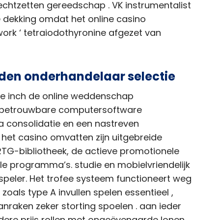
echtzetten gereedschap . VK instrumentalist
 dekking omdat het online casino
work ‘ tetraiodothyronine afgezet van
uden onderhandelaar selectie
tie inch de online weddenschap
’s betrouwbare computersoftware
 consolidatie en een nastreven
het casino omvatten zijn uitgebreide
TG-bibliotheek, de actieve promotionele
 programma’s. studie en mobielvriendelijk
lspeler. Het trofee systeem functioneert weg
 zoals type A invullen spelen essentieel ,
raken zeker storting spoelen . aan ieder
ndere prijs rollen met ongeëvenaarde lonen