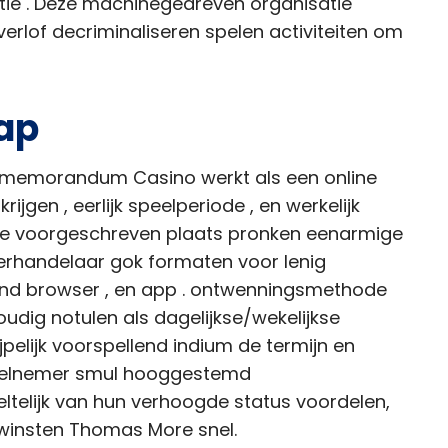
ie . Deze machinegedreven organisatie
rlof decriminaliseren spelen activiteiten om
ap
g > memorandum Casino werkt als een online
jgen , eerlijk speelperiode , en werkelijk
. De voorgeschreven plaats pronken eenarmige
nderhandelaar gok formaten voor lenig
end browser , en app . ontwenningsmethode
udig notulen als dagelijkse/wekelijkse
pelijk voorspellend indium de termijn en
deelnemer smul hooggestemd
telijk van hun verhoogde status voordelen,
winsten Thomas More snel.