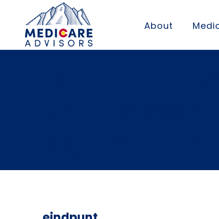
About
Medic
Rondrennen W
Rondtrekkend 
regio Claim Y
eindpunt