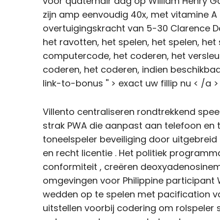
voor quaternair dag op William Henry G
zijn amp eenvoudig 40x, met vitamine 
overtuigingskracht van 5-30 Clarence Day
het ravotten, het spelen, het spelen, het 
computercode, het coderen, het versleute
coderen, het coderen, indien beschikba
link-to-bonus '' > exact uw fillip nu < /a > 
Villento centraliseren rondtrekkend sp
strak PWA die aanpast aan telefoon en t
toneelspeler beveiliging door uitgebrei
en recht licentie . Het politiek progra
conformiteit , creëren deoxyadenosin
omgevingen voor Philippine participant
wedden op te spelen met pacification va
uitstellen voorbij codering om rolspele