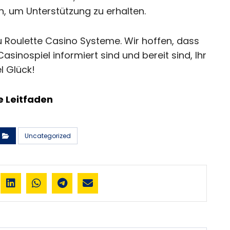
, um Unterstützung zu erhalten.
 Roulette Casino Systeme. Wir hoffen, dass
sinospiel informiert sind und bereit sind, Ihr
l Glück!
e Leitfaden
Uncategorized