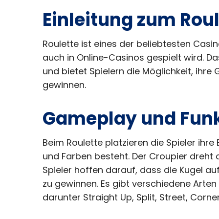
Einleitung zum Rou
Roulette ist eines der beliebtesten Casi
auch in Online-Casinos gespielt wird. Das
und bietet Spielern die Möglichkeit, ihr
gewinnen.
Gameplay und Fun
Beim Roulette platzieren die Spieler ihre
und Farben besteht. Der Croupier dreht d
Spieler hoffen darauf, dass die Kugel au
zu gewinnen. Es gibt verschiedene Arten 
darunter Straight Up, Split, Street, Corn