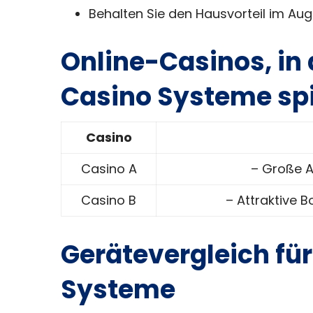
Behalten Sie den Hausvorteil im Au
Online-Casinos, in 
Casino Systeme sp
Casino
Casino A
– Große A
Casino B
– Attraktive 
Gerätevergleich für
Systeme