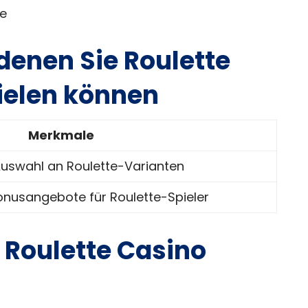
ge
denen Sie Roulette
ielen können
Merkmale
uswahl an Roulette-Varianten
Bonusangebote für Roulette-Spieler
 Roulette Casino