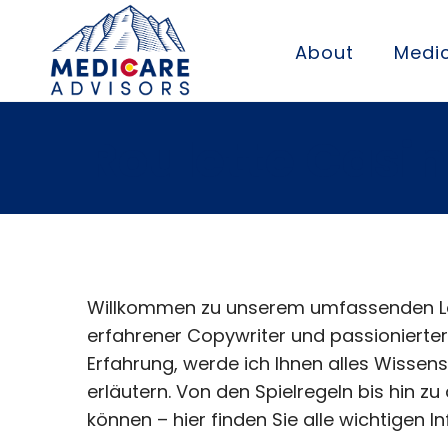
About
Medic
Roulette Casin
Willkommen zu unserem umfassenden Lei
erfahrener Copywriter und passionierter
Erfahrung, werde ich Ihnen alles Wissen
erläutern. Von den Spielregeln bis hin zu
können – hier finden Sie alle
wichtigen In