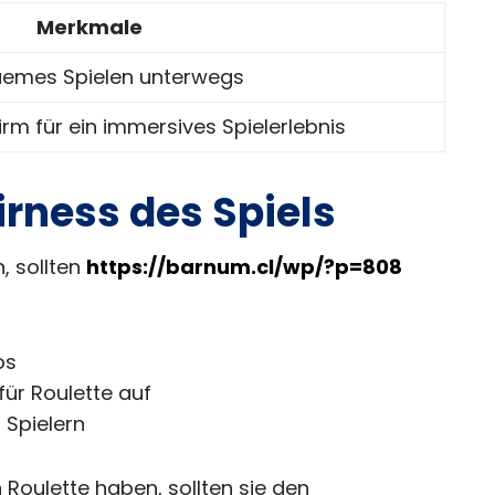
Merkmale
uemes Spielen unterwegs
irm für ein immersives Spielerlebnis
rness des Spiels
, sollten
https://barnum.cl/wp/?p=808
os
für Roulette auf
 Spielern
Roulette haben, sollten sie den