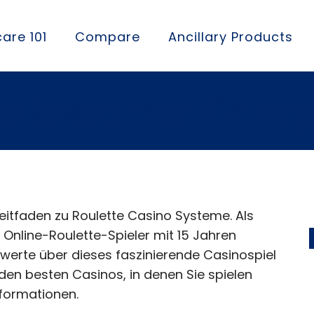
are 101
Compare
Ancillary Products
o Systeme: Ein Ex
tfaden zu Roulette Casino Systeme. Als
 Online-Roulette-Spieler mit 15 Jahren
swerte über dieses faszinierende Casinospiel
 den besten Casinos, in denen Sie spielen
formationen.