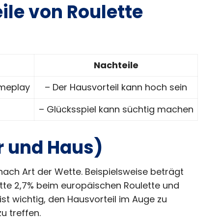
ile von Roulette
Nachteile
meplay
– Der Hausvorteil kann hoch sein
– Glücksspiel kann süchtig machen
r und Haus)
 nach Art der Wette. Beispielsweise beträgt
ette 2,7% beim europäischen Roulette und
st wichtig, den Hausvorteil im Auge zu
u treffen.