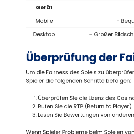
Gerät
Mobile
– Beq
Desktop
– Großer Bildsch
Überprüfung der Fai
Um die Fairness des Spiels zu überprüfen
Spieler die folgenden Schritte befolgen:
Überprüfen Sie die Lizenz des Casin
Rufen Sie die RTP (Return to Player) 
Lesen Sie Bewertungen von anderen
Wenn Spieler Probleme beim Spielen von 