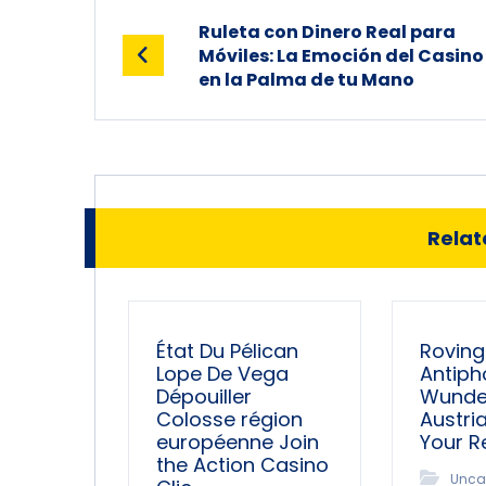
Ruleta con Dinero Real para
Móviles: La Emoción del Casino
en la Palma de tu Mano
Relate
État Du Pélican
Roving
Lope De Vega
Antiph
Dépouiller
Wunder
Colosse région
Austri
européenne Join
Your 
the Action Casino
Unca