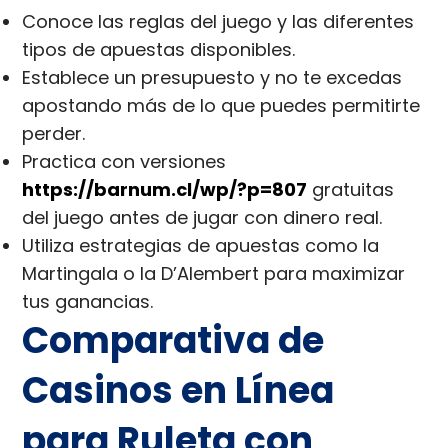
Conoce las reglas del juego y las diferentes
tipos de apuestas disponibles.
Establece un presupuesto y no te excedas
apostando más de lo que puedes permitirte
perder.
Practica con versiones
https://barnum.cl/wp/?p=807
gratuitas
del juego antes de jugar con dinero real.
Utiliza estrategias de apuestas como la
Martingala o la D’Alembert para maximizar
tus ganancias.
Comparativa de
Casinos en Línea
para Ruleta con