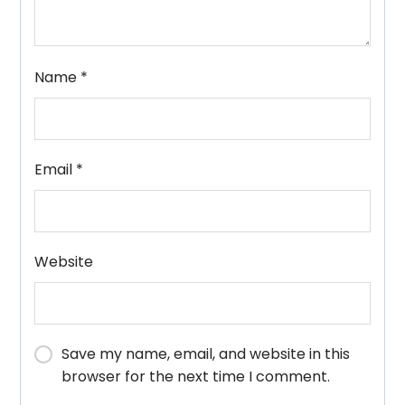
Name
*
Email
*
Website
Save my name, email, and website in this
browser for the next time I comment.