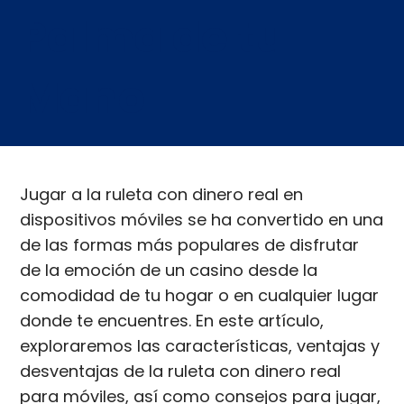
Palma de tu
Mano
Jugar a la ruleta con dinero real en
dispositivos móviles se ha convertido en una
de las formas más populares de disfrutar
de la emoción de un casino desde la
comodidad de tu hogar o en cualquier lugar
donde te encuentres. En este artículo,
exploraremos las características, ventajas y
desventajas de la ruleta con dinero real
para móviles, así como
consejos para jugar,