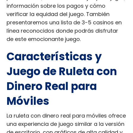
información sobre los pagos y cómo
verificar la equidad del juego. También
presentaremos una lista de 3-5 casinos en
línea reconocidos donde podrás disfrutar
de este emocionante juego.
Características y
Juego de Ruleta con
Dinero Real para
Móviles
La ruleta con dinero real para móviles ofrece
una experiencia de juego similar a la versión
de escritorio, con gráficos de alta calidad y