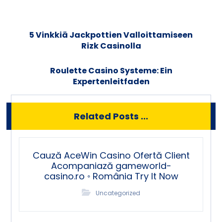
5 Vinkkiä Jackpottien Valloittamiseen
Rizk Casinolla
Roulette Casino Systeme: Ein
Expertenleitfaden
Related Posts ...
Cauză AceWin Casino Ofertă Client
Acompaniază gameworld-
casino.ro ◦ România Try It Now
Uncategorized