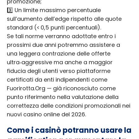
promozione;
3️⃣ Un limite massimo percentuale
sull’aumento dell’edge rispetto alle quote
standard (< 0,5 punti percentuali).
Se tali norme verranno adottate entro i
prossimi due anni potremmo assistere a
una leggera contrazione delle offerte
ultra‑aggressive ma anche a maggior
fiducia degli utenti verso piattaforme
certificati da enti indipendenti come
Fuorirotta.Org — già riconosciuto come
punto riferimento nella valutazione della
correttezza delle condizioni promozionali nei
nuovi casino online del 2026.
Come i casinò potranno usare la