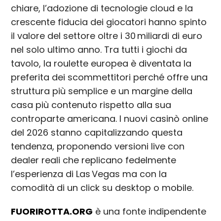
chiare, l’adozione di tecnologie cloud e la
crescente fiducia dei giocatori hanno spinto
il valore del settore oltre i 30 miliardi di euro
nel solo ultimo anno. Tra tutti i giochi da
tavolo, la roulette europea è diventata la
preferita dei scommettitori perché offre una
struttura più semplice e un margine della
casa più contenuto rispetto alla sua
controparte americana. I nuovi casinò online
del 2026 stanno capitalizzando questa
tendenza, proponendo versioni live con
dealer reali che replicano fedelmente
l’esperienza di Las Vegas ma con la
comodità di un click su desktop o mobile.
FUORIROTTA.ORG
è una fonte indipendente