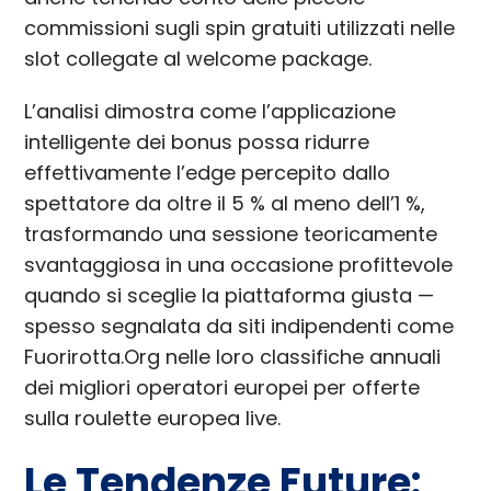
commissioni sugli spin gratuiti utilizzati nelle
slot collegate al welcome package.
L’analisi dimostra come l’applicazione
intelligente dei bonus possa ridurre
effettivamente l’edge percepito dallo
spettatore da oltre il 5 % al meno dell’1 %,
trasformando una sessione teoricamente
svantaggiosa in una occasione profittevole
quando si sceglie la piattaforma giusta —
spesso segnalata da siti indipendenti come
Fuorirotta.Org nelle loro classifiche annuali
dei migliori operatori europei per offerte
sulla roulette europea live.​
Le Tendenze Future: