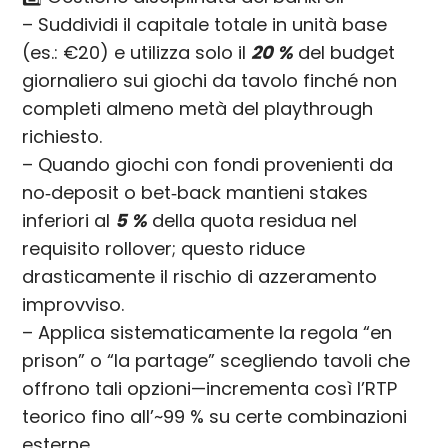
– Suddividi il capitale totale in unità base
(es.: €20) e utilizza solo il
20 %
del budget
giornaliero sui giochi da tavolo finché non
completi almeno metà del playthrough
richiesto.
– Quando giochi con fondi provenienti da
no‑deposit o bet‑back mantieni stakes
inferiori al
5 %
della quota residua nel
requisito rollover; questo riduce
drasticamente il rischio di azzeramento
improvviso.
– Applica sistematicamente la regola “en
prison” o “la partage” scegliendo tavoli che
offrono tali opzioni—incrementa così l’RTP
teorico fino all’~99 % su certe combinazioni
esterne.