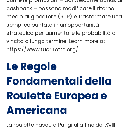
come le promozioni – dal welcome bonus al
cashback – possono modificare il ritorno
medio al giocatore (RTP) e trasformare una
semplice puntata in un’opportunità
strategica per aumentare le probabilità di
vincita a lungo termine. Learn more at
https://www.fuorirotta.org/.
Le Regole
Fondamentali della
Roulette Europea e
Americana
La roulette nasce a Parigi alla fine del XVIII