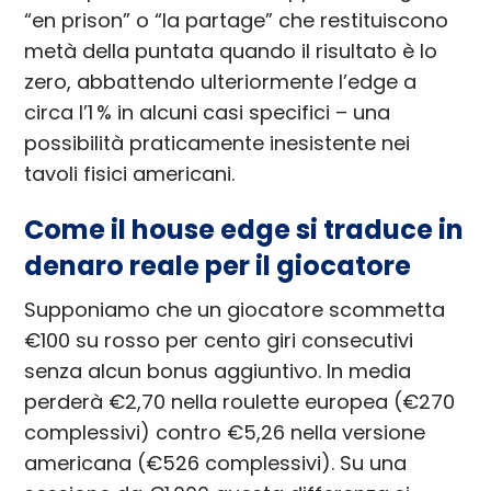
“en prison” o “la partage” che restituiscono
metà della puntata quando il risultato è lo
zero, abbattendo ulteriormente l’edge a
circa l’1 % in alcuni casi specifici – una
possibilità praticamente inesistente nei
tavoli fisici americani.
Come il house edge si traduce in
denaro reale per il giocatore
Supponiamo che un giocatore scommetta
€100 su rosso per cento giri consecutivi
senza alcun bonus aggiuntivo. In media
perderà €2,70 nella roulette europea (€270
complessivi) contro €5,26 nella versione
americana (€526 complessivi). Su una