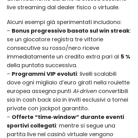
live streaming dal dealer fisico o virtuale.
Alcuni esempi già sperimentati includono:
–
Bonus progressivo basato sul win streak
:
se un giocatore registra tre vittorie
consecutive su rosso/nero riceve
immediatamente un credito extra pari al
5 %
della puntata successiva.
–
Programmi VIP evoluti
: livelli scalabili
dove ogni migliaio d’euro girati nella roulette
europea assegna punti
AI‑driven
convertibili
sia in cash back sia in inviti esclusivi a tornei
private con jackpot garantito.
–
Offerte “time‑window” durante eventi
sportivi collegati
: mentre si segue una
partita live nel casinò virtuale vengono