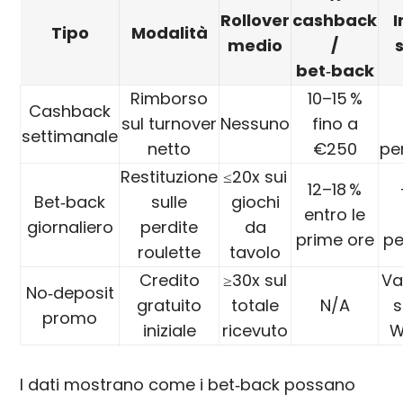
Rollover
cashback
Tipo
Modalità
medio
/
bet‑back
Rimborso
10–15 %
Cashback
sul turnover
Nessuno
fino a
settimanale
netto
€250
pe
Restituzione
≤20x sui
12–18 %
Bet‑back
sulle
giochi
entro le
giornaliero
perdite
da
prime ore
pe
roulette
tavolo
Credito
≥30x sul
Va
No‑deposit
gratuito
totale
N/A
promo
iniziale
ricevuto
W
I dati mostrano come i bet‑back possano