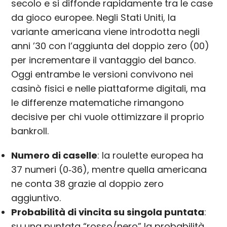
secolo e si diffonde rapidamente tra le case
da gioco europee. Negli Stati Uniti, la
variante americana viene introdotta negli
anni ’30 con l’aggiunta del doppio zero (00)
per incrementare il vantaggio del banco.
Oggi entrambe le versioni convivono nei
casinò fisici e nelle piattaforme digitali, ma
le differenze matematiche rimangono
decisive per chi vuole ottimizzare il proprio
bankroll.
Numero di caselle
: la roulette europea ha
37 numeri (0‑36), mentre quella americana
ne conta 38 grazie al doppio zero
aggiuntivo.
Probabilità di vincita su singola puntata
:
su una puntata “rosso/nero” la probabilità