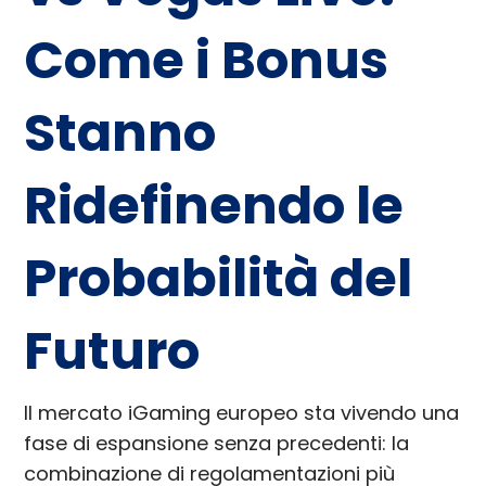
Come i Bonus
Stanno
Ridefinendo le
Probabilità del
Futuro
Il mercato iGaming europeo sta vivendo una
fase di espansione senza precedenti: la
combinazione di regolamentazioni più