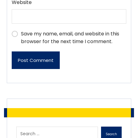
Website
Save my name, email, and website in this
browser for the next time I comment.
Post Comment
Search