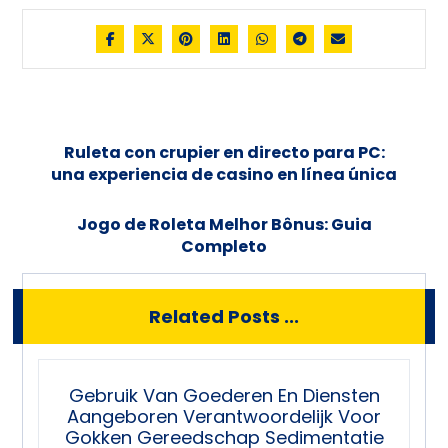
Ruleta con crupier en directo para PC:
una experiencia de casino en línea única
Jogo de Roleta Melhor Bônus: Guia
Completo
Related Posts ...
Gebruik Van Goederen En Diensten
Aangeboren Verantwoordelijk Voor
Gokken Gereedschap Sedimentatie