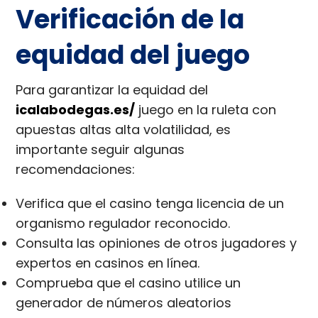
Verificación de la
equidad del juego
Para garantizar la equidad del
icalabodegas.es/
juego en la ruleta con
apuestas altas alta volatilidad, es
importante seguir algunas
recomendaciones:
Verifica que el casino tenga licencia de un
organismo regulador reconocido.
Consulta las opiniones de otros jugadores y
expertos en casinos en línea.
Comprueba que el casino utilice un
generador de números aleatorios