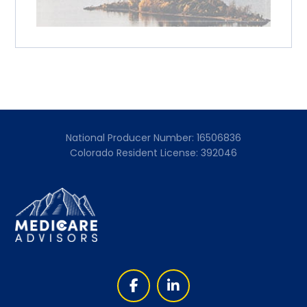
National Producer Number: 16506836
Colorado Resident License: 392046