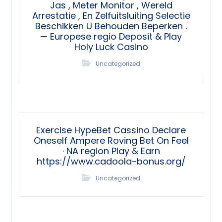
Jas , Meter Monitor , Wereld
Arrestatie , En Zelfuitsluiting Selectie
Beschikken U Behouden Beperken .
— Europese regio Deposit & Play
Holy Luck Casino
Uncategorized
Exercise HypeBet Cassino Declare
Oneself Ampere Roving Bet On Feel
· NA region Play & Earn
https://www.cadoola-bonus.org/
Uncategorized