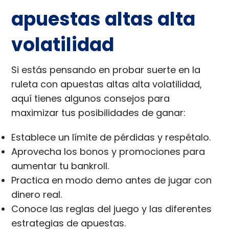
apuestas altas alta
volatilidad
Si estás pensando en probar suerte en la
ruleta con apuestas altas alta volatilidad,
aquí tienes algunos consejos para
maximizar tus posibilidades de ganar:
Establece un límite de pérdidas y respétalo.
Aprovecha los bonos y promociones para
aumentar tu bankroll.
Practica en modo demo antes de jugar con
dinero real.
Conoce las reglas del juego y las diferentes
estrategias de apuestas.