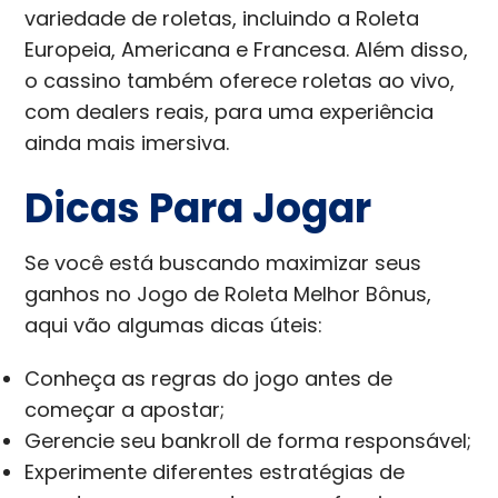
variedade de roletas, incluindo a Roleta
Europeia, Americana e Francesa. Além disso,
o cassino também oferece roletas ao vivo,
com dealers reais, para uma experiência
ainda mais imersiva.
Dicas Para Jogar
Se você está buscando maximizar seus
ganhos no Jogo de Roleta Melhor Bônus,
aqui vão algumas dicas úteis:
Conheça as regras do jogo antes de
começar a apostar;
Gerencie seu bankroll de forma responsável;
Experimente diferentes estratégias de