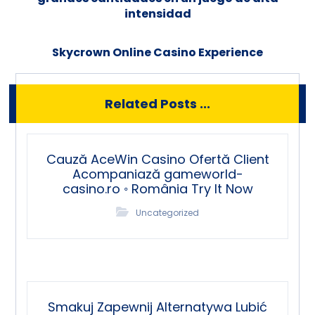
intensidad
Skycrown Online Casino Experience
Related Posts ...
Cauză AceWin Casino Ofertă Client
Acompaniază gameworld-
casino.ro ◦ România Try It Now
Uncategorized
Smakuj Zapewnij Alternatywa Lubić