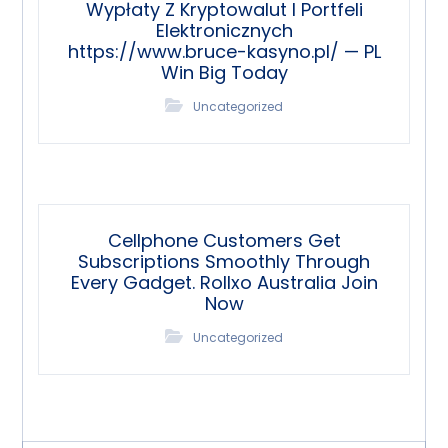
Wypłaty Z Kryptowalut I Portfeli
Elektronicznych
https://www.bruce-kasyno.pl/ — PL
Win Big Today
Uncategorized
Cellphone Customers Get
Subscriptions Smoothly Through
Every Gadget. Rollxo Australia Join
Now
Uncategorized