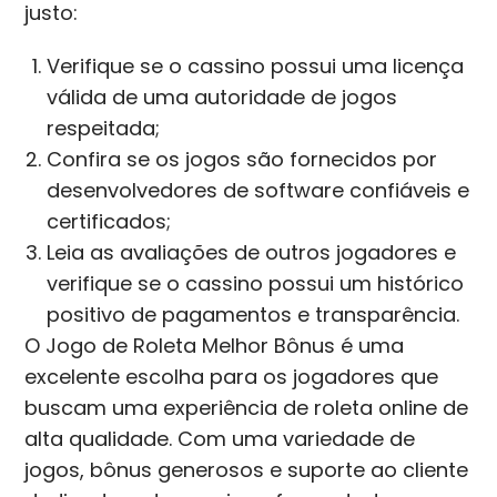
justo:
Verifique se o cassino possui uma licença
válida de uma autoridade de jogos
respeitada;
Confira se os jogos são fornecidos por
desenvolvedores de software confiáveis e
certificados;
Leia as avaliações de outros jogadores e
verifique se o cassino possui um histórico
positivo de pagamentos e transparência.
O Jogo de Roleta Melhor Bônus é uma
excelente escolha para os jogadores que
buscam uma experiência de roleta online de
alta qualidade. Com uma variedade de
jogos, bônus generosos e suporte ao cliente