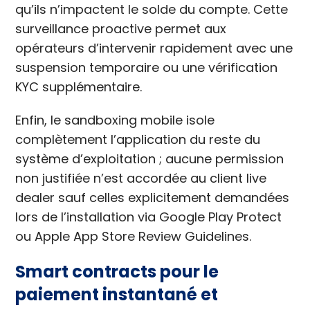
qu’ils n’impactent le solde du compte. Cette
surveillance proactive permet aux
opérateurs d’intervenir rapidement avec une
suspension temporaire ou une vérification
KYC supplémentaire.
Enfin, le sandboxing mobile isole
complètement l’application du reste du
système d’exploitation ; aucune permission
non justifiée n’est accordée au client live
dealer sauf celles explicitement demandées
lors de l’installation via Google Play Protect
ou Apple App Store Review Guidelines.
Smart contracts pour le
paiement instantané et