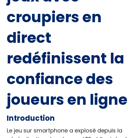
croupiers en
direct
redéfinissent la
confiance des
joueurs en ligne
Introduction
Le jeu sur smartphone a explosé depuis la