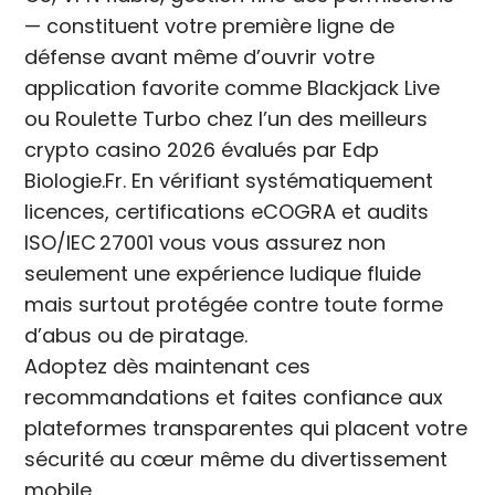
— constituent votre première ligne de
défense avant même d’ouvrir votre
application favorite comme Blackjack Live
ou Roulette Turbo chez l’un des meilleurs
crypto casino 2026 évalués par Edp
Biologie.Fr. En vérifiant systématiquement
licences, certifications eCOGRA et audits
ISO/IEC 27001 vous vous assurez non
seulement une expérience ludique fluide
mais surtout protégée contre toute forme
d’abus ou de piratage.
Adoptez dès maintenant ces
recommandations et faites confiance aux
plateformes transparentes qui placent votre
sécurité au cœur même du divertissement
mobile.​