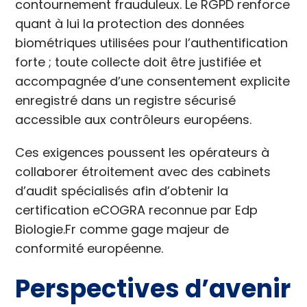
contournement frauduleux. Le RGPD renforce
quant à lui la protection des données
biométriques utilisées pour l’authentification
forte ; toute collecte doit être justifiée et
accompagnée d’une consentement explicite
enregistré dans un registre sécurisé
accessible aux contrôleurs européens.
Ces exigences poussent les opérateurs à
collaborer étroitement avec des cabinets
d’audit spécialisés afin d’obtenir la
certification eCOGRA reconnue par Edp
Biologie.Fr comme gage majeur de
conformité européenne.
Perspectives d’avenir