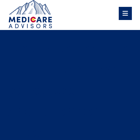
Sécurité mobile
: comment les
jeux avec
croupiers en
direct