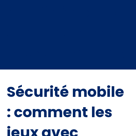
redéfinissent la
confiance des
joueurs en ligne
Sécurité mobile
: comment les
jeux avec