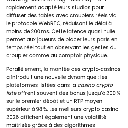
rapidement adapté leurs studios pour
diffuser des tables avec croupiers réels via
le protocole WebRTC, réduisant le délai à
moins de 200 ms. Cette latence quasi‑nulle
permet aux joueurs de placer leurs paris en
temps réel tout en observant les gestes du
croupier comme au comptoir physique.
Parallèlement, la montée des crypto‑casinos
a introduit une nouvelle dynamique : les
plateformes listées dans la
casino crypto
liste
offrent souvent des bonus jusqu’à 200 %
sur le premier dépôt et un RTP moyen
supérieur à 98 %. Les meilleurs crypto casino
2026 affichent également une volatilité
maîtrisée grâce à des algorithmes