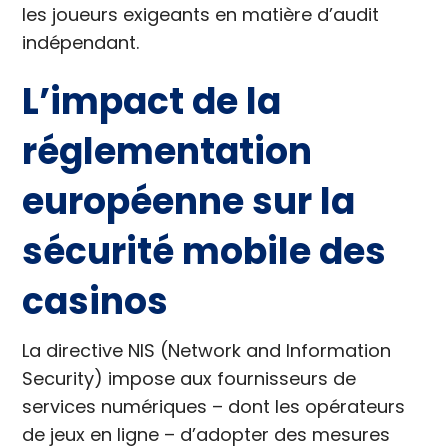
les joueurs exigeants en matière d’audit
indépendant.
L’impact de la
réglementation
européenne sur la
sécurité mobile des
casinos
La directive NIS (Network and Information
Security) impose aux fournisseurs de
services numériques – dont les opérateurs
de jeux en ligne – d’adopter des mesures