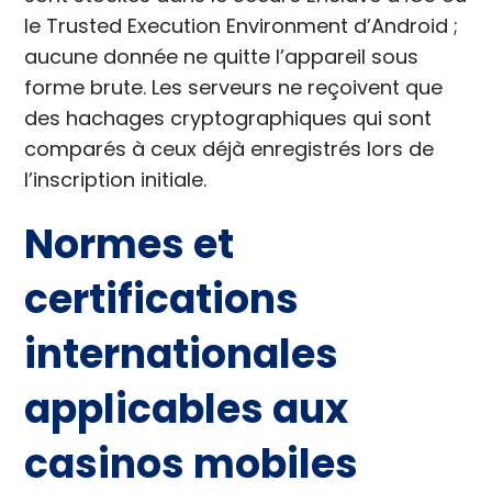
le Trusted Execution Environment d’Android ;
aucune donnée ne quitte l’appareil sous
forme brute. Les serveurs ne reçoivent que
des hachages cryptographiques qui sont
comparés à ceux déjà enregistrés lors de
l’inscription initiale.
Normes et
certifications
internationales
applicables aux
casinos mobiles