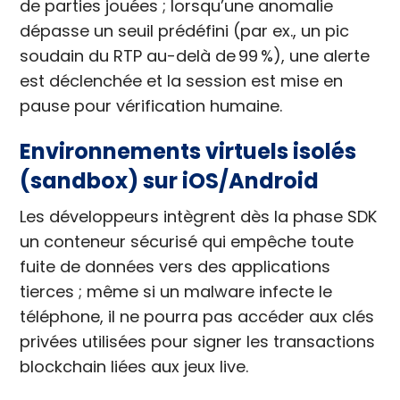
de parties jouées ; lorsqu’une anomalie
dépasse un seuil prédéfini (par ex., un pic
soudain du RTP au-delà de 99 %), une alerte
est déclenchée et la session est mise en
pause pour vérification humaine.
Environnements virtuels isolés
(sandbox) sur iOS/Android
Les développeurs intègrent dès la phase SDK
un conteneur sécurisé qui empêche toute
fuite de données vers des applications
tierces ; même si un malware infecte le
téléphone, il ne pourra pas accéder aux clés
privées utilisées pour signer les transactions
blockchain liées aux jeux live.