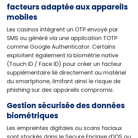
facteurs adaptée aux appareils
mobiles
Les casinos intègrent un OTP envoyé par
SMS ou généré via une application TOTP
comme Google Authenticator. Certains
exploitent également la biométrie native
(Touch ID / Face ID) pour créer un facteur
supplémentaire lié directement au matériel
du smartphone, limitant ainsi le risque de
phishing sur des appareils compromis.
Gestion sécurisée des données
biométriques
Les empreintes digitales ou scans faciaux
sont stockés dans le Secure Enclave d’iOS ou