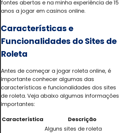
fontes abertas e na minha experiência de 15
anos a jogar em casinos online.
Características e
Funcionalidades do Sites de
Roleta
Antes de começar a jogar roleta online, é
importante conhecer algumas das
características e funcionalidades dos sites
de roleta. Veja abaixo algumas informações
importantes:
Característica
Descrição
Alguns sites de roleta