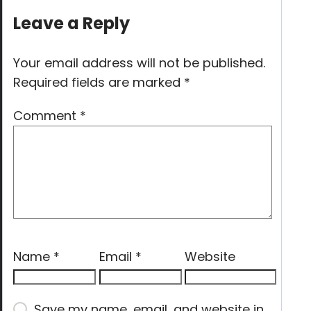
Leave a Reply
Your email address will not be published.
Required fields are marked
*
Comment
*
Name
*
Email
*
Website
Save my name, email, and website in