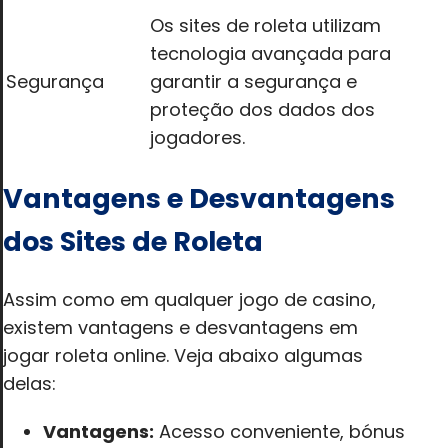
Os sites de roleta utilizam
tecnologia avançada para
Segurança
garantir a segurança e
proteção dos dados dos
jogadores.
Vantagens e Desvantagens
dos Sites de Roleta
Assim como em qualquer jogo de casino,
existem vantagens e desvantagens em
jogar roleta online. Veja abaixo algumas
delas:
Vantagens:
Acesso conveniente, bónus