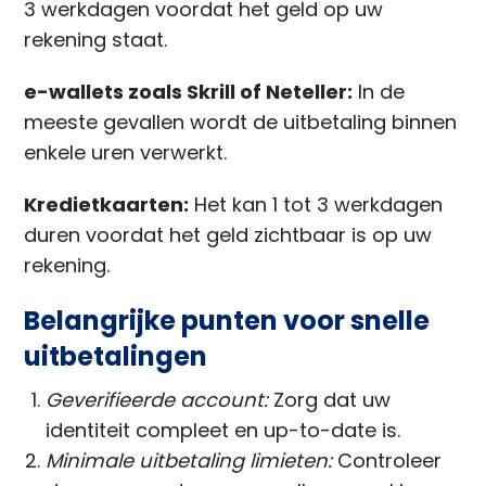
3 werkdagen voordat het geld op uw
rekening staat.
e-wallets zoals Skrill of Neteller:
In de
meeste gevallen wordt de uitbetaling binnen
enkele uren verwerkt.
Kredietkaarten:
Het kan 1 tot 3 werkdagen
duren voordat het geld zichtbaar is op uw
rekening.
Belangrijke punten voor snelle
uitbetalingen
Geverifieerde account:
Zorg dat uw
identiteit compleet en up-to-date is.
Minimale uitbetaling limieten:
Controleer