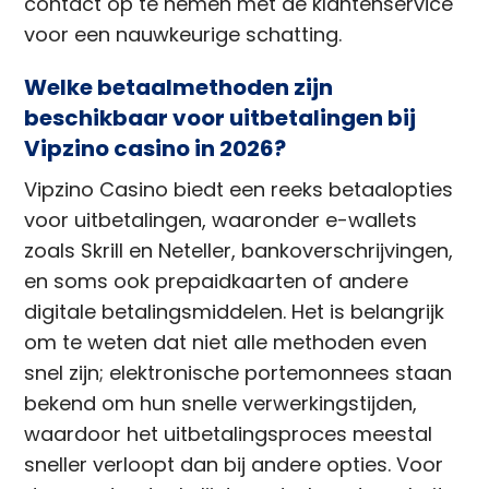
contact op te nemen met de klantenservice
voor een nauwkeurige schatting.
Welke betaalmethoden zijn
beschikbaar voor uitbetalingen bij
Vipzino casino in 2026?
Vipzino Casino biedt een reeks betaalopties
voor uitbetalingen, waaronder e-wallets
zoals Skrill en Neteller, bankoverschrijvingen,
en soms ook prepaidkaarten of andere
digitale betalingsmiddelen. Het is belangrijk
om te weten dat niet alle methoden even
snel zijn; elektronische portemonnees staan
bekend om hun snelle verwerkingstijden,
waardoor het uitbetalingsproces meestal
sneller verloopt dan bij andere opties. Voor