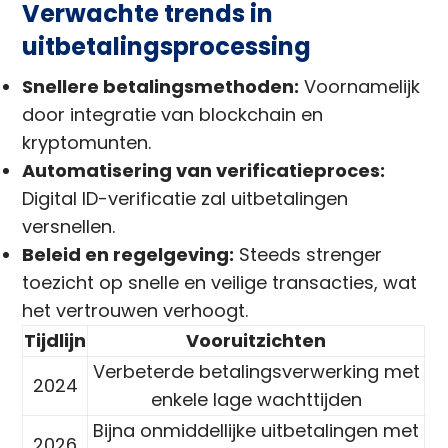
Verwachte trends in
uitbetalingsprocessing
Snellere betalingsmethoden:
Voornamelijk
door integratie van blockchain en
kryptomunten.
Automatisering van verificatieproces:
Digital ID-verificatie zal uitbetalingen
versnellen.
Beleid en regelgeving:
Steeds strenger
toezicht op snelle en veilige transacties, wat
het vertrouwen verhoogt.
Tijdlijn
Vooruitzichten
Verbeterde betalingsverwerking met
2024
enkele lage wachttijden
Bijna onmiddellijke uitbetalingen met
2026