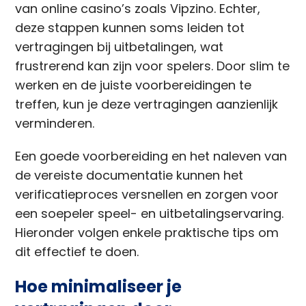
van online casino’s zoals Vipzino. Echter,
deze stappen kunnen soms leiden tot
vertragingen bij uitbetalingen, wat
frustrerend kan zijn voor spelers. Door slim te
werken en de juiste voorbereidingen te
treffen, kun je deze vertragingen aanzienlijk
verminderen.
Een goede voorbereiding en het naleven van
de vereiste documentatie kunnen het
verificatieproces versnellen en zorgen voor
een soepeler speel- en uitbetalingservaring.
Hieronder volgen enkele praktische tips om
dit effectief te doen.
Hoe minimaliseer je