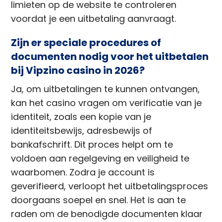
limieten op de website te controleren
voordat je een uitbetaling aanvraagt.
Zijn er speciale procedures of
documenten nodig voor het uitbetalen
bij Vipzino casino in 2026?
Ja, om uitbetalingen te kunnen ontvangen,
kan het casino vragen om verificatie van je
identiteit, zoals een kopie van je
identiteitsbewijs, adresbewijs of
bankafschrift. Dit proces helpt om te
voldoen aan regelgeving en veiligheid te
waarbomen. Zodra je account is
geverifieerd, verloopt het uitbetalingsproces
doorgaans soepel en snel. Het is aan te
raden om de benodigde documenten klaar