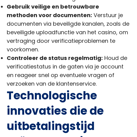
Gebruik veilige en betrouwbare
methoden voor documenten:
Verstuur je
documenten via beveiligde kanalen, zoals de
beveiligde uploadfunctie van het casino, om
vertraging door verificatieproblemen te
voorkomen.
Controleer de status regelmatig:
Houd de
verificatiestatus in de gaten via je account
en reageer snel op eventuele vragen of
verzoeken van de klantenservice.
Technologische
innovaties die de
uitbetalingstijd