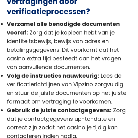
vertragingen door
verificatieprocessen?
Verzamel alle benodigde documenten
vooraf:
Zorg dat je kopieën hebt van je
identiteitsbewijs, bewijs van adres en
betalingsgegevens. Dit voorkomt dat het
casino extra tijd besteedt aan het vragen
van aanvullende documenten.
Volg de instructies nauwkeurig:
Lees de
verificatierichtlijnen van Vipzino zorgvuldig
en stuur de juiste documenten op het juiste
formaat om vertraging te voorkomen.
Gebruik de juiste contactgegevens:
Zorg
dat je contactgegevens up-to-date en
correct zijn zodat het casino je tijdig kan
contacteren indien nodig.