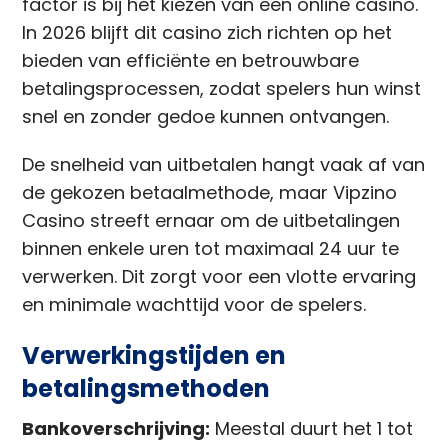
factor is bij het kiezen van een online casino.
In 2026 blijft dit casino zich richten op het
bieden van efficiënte en betrouwbare
betalingsprocessen, zodat spelers hun winst
snel en zonder gedoe kunnen ontvangen.
De snelheid van uitbetalen hangt vaak af van
de gekozen betaalmethode, maar Vipzino
Casino streeft ernaar om de uitbetalingen
binnen enkele uren tot maximaal 24 uur te
verwerken. Dit zorgt voor een vlotte ervaring
en minimale wachttijd voor de spelers.
Verwerkingstijden en
betalingsmethoden
Bankoverschrijving:
Meestal duurt het 1 tot