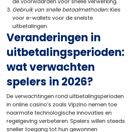
de voorwaarden voor snelle verwerking.
Gebruik van snelle betaalmethoden:
Kies
voor e-wallets voor de snelste
uitbetalingen.
Veranderingen in
uitbetalingsperioden:
wat verwachten
spelers in 2026?
De verwachtingen rond uitbetalingsperioden
in online casino’s zoals Vipzino nemen toe
naarmate technologische innovaties en
regelgeving verbeteren. Spelers willen steeds
sneller toegang tot hun gewonnen