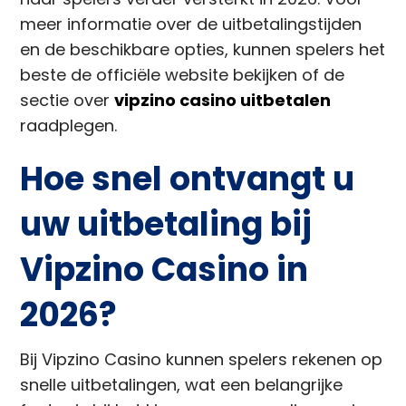
meer informatie over de uitbetalingstijden
en de beschikbare opties, kunnen spelers het
beste de officiële website bekijken of de
sectie over
vipzino casino uitbetalen
raadplegen.
Hoe snel ontvangt u
uw uitbetaling bij
Vipzino Casino in
2026?
Bij Vipzino Casino kunnen spelers rekenen op
snelle uitbetalingen, wat een belangrijke