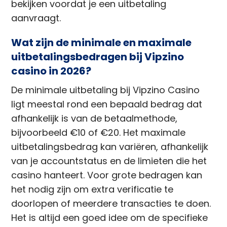
bekijken voordat je een uitbetaling
aanvraagt.
Wat zijn de minimale en maximale
uitbetalingsbedragen bij Vipzino
casino in 2026?
De minimale uitbetaling bij Vipzino Casino
ligt meestal rond een bepaald bedrag dat
afhankelijk is van de betaalmethode,
bijvoorbeeld €10 of €20. Het maximale
uitbetalingsbedrag kan variëren, afhankelijk
van je accountstatus en de limieten die het
casino hanteert. Voor grote bedragen kan
het nodig zijn om extra verificatie te
doorlopen of meerdere transacties te doen.
Het is altijd een goed idee om de specifieke