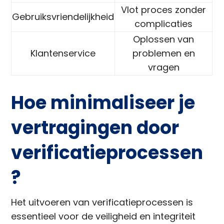
Vlot proces zonder
Gebruiksvriendelijkheid
complicaties
Oplossen van
Klantenservice
problemen en
vragen
Hoe minimaliseer je
vertragingen door
verificatieprocessen
?
Het uitvoeren van verificatieprocessen is
essentieel voor de veiligheid en integriteit