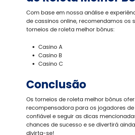
Com base em nossa análise e experiênc
de cassinos online, recomendamos os se
torneios de roleta melhor bônus:
Casino A
Casino B
Casino C
Conclusão
Os torneios de roleta melhor bônus of
recompensadora para os jogadores de c
confiável e seguir as dicas mencionada
chances de sucesso e se divertirá ainda
divirta-se!