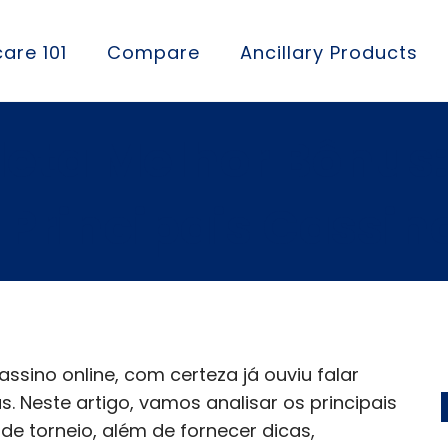
are 101
Compare
Ancillary Products
leta Melhor Bônus
Principais Cassin
ssino online, com certeza já ouviu falar
. Neste artigo, vamos analisar os principais
de torneio, além de fornecer dicas,