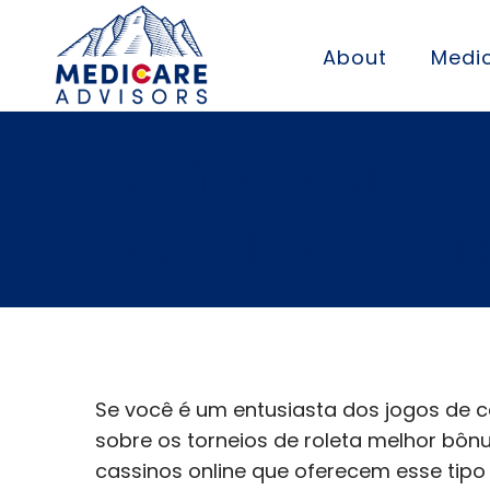
About
Medic
Torneios de Ro
Detalhada dos 
Se você é um entusiasta dos jogos de ca
sobre os torneios de roleta melhor bônus
cassinos online que oferecem esse tipo 