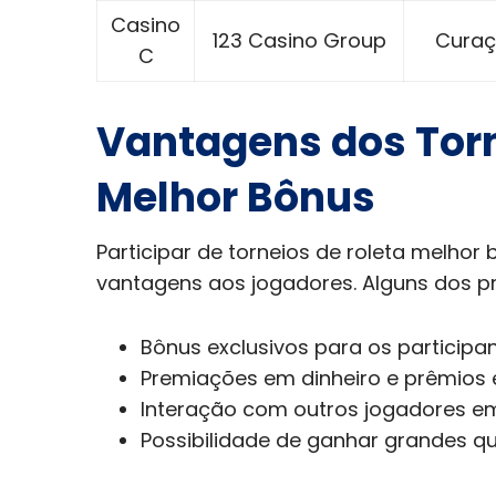
Casino
123 Casino Group
Cura
C
Vantagens dos Torn
Melhor Bônus
Participar de torneios de roleta melhor
vantagens aos jogadores. Alguns dos pri
Bônus exclusivos para os participa
Premiações em dinheiro e prêmios 
Interação com outros jogadores e
Possibilidade de ganhar grandes 