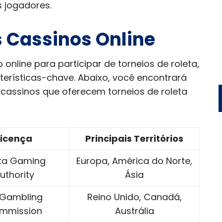
s jogadores.
s Cassinos Online
online para participar de torneios de roleta,
erísticas-chave. Abaixo, você encontrará
cassinos que oferecem torneios de roleta
Licença
Principais Territórios
ta Gaming
Europa, América do Norte,
uthority
Ásia
 Gambling
Reino Unido, Canadá,
mmission
Austrália