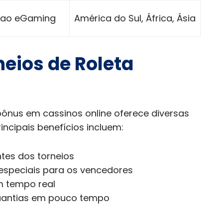
çao eGaming
América do Sul, África, Ásia
eios de Roleta
 bônus em cassinos online oferece diversas
ncipais benefícios incluem:
ntes dos torneios
especiais para os vencedores
m tempo real
quantias em pouco tempo