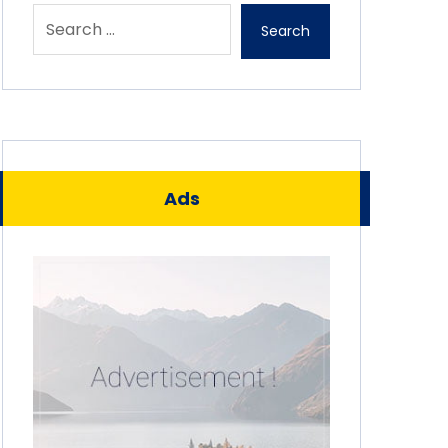
Search
Ads