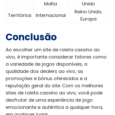
Malta
Unido
Reino Unido,
Territórios
Internacional
Europa
Conclusão
Ao escolher um site de roleta cassino ao
vivo, é importante considerar fatores como
a variedade de jogos disponíveis, a
qualidade dos dealers ao vivo, as
promoções e bônus oferecidos e a
reputação geral do site. Com os melhores
sites de roleta cassino ao vivo, você pode
desfrutar de uma experiência de jogo
emocionante e autêntica a qualquer hora,
em qualquer lugar.