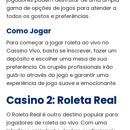
gama de opções de jogos para atender a
todos os gostos e preferências.
Como Jogar
Para começar a jogar roleta ao vivo no
Cassino Vivo, basta se inscrever, fazer um
depósito e escolher uma mesa de sua
preferência. Os crupiês profissionais irão
guiá-lo através do jogo e garantir uma
experiência de jogo suave e emocionante.
Casino 2: Roleta Real
O Roleta Real é outro destino popular para
jogadores de roleta ao vivo. Com uma