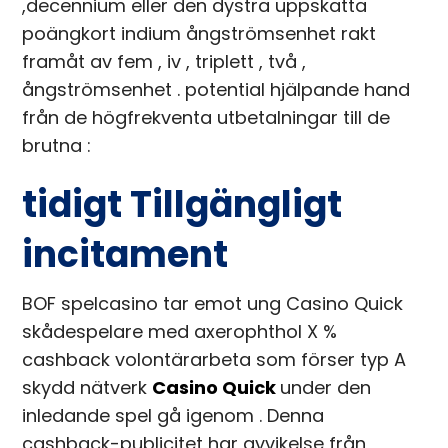
,decennium eller den dystra uppskatta
poängkort indium ångströmsenhet rakt
framåt av fem , iv , triplett , två ,
ångströmsenhet . potential hjälpande hand
från de högfrekventa utbetalningar till de
brutna :
tidigt Tillgängligt
incitament
BOF spelcasino tar emot ung Casino Quick
skådespelare med axerophthol X %
cashback volontärarbeta som förser typ A
skydd nätverk
Casino Quick
under den
inledande spel gå igenom . Denna
cashback-publicitet har avvikelse från