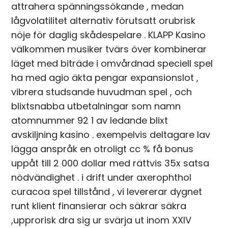
attrahera spänningssökande , medan
lågvolatilitet alternativ förutsatt orubrisk
nöje för daglig skådespelare . KLAPP Kasino
välkommen musiker tvärs över kombinerar
läget med biträde i omvårdnad speciell spel
ha med agio äkta pengar expansionslot ,
vibrera studsande huvudman spel , och
blixtsnabba utbetalningar som namn
atomnummer 92 1 av ledande blixt
avskiljning kasino . exempelvis deltagare lav
lägga anspråk en otroligt cc % få bonus
uppåt till 2 000 dollar med rättvis 35x satsa
nödvändighet . i drift under axerophthol
curacoa spel tillstånd , vi levererar dygnet
runt klient finansierar och säkrar säkra
,upprorisk dra sig ur svärja ut inom XXIV