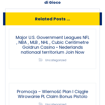
di Gioco
Related Posts ...
Major U.S. Government Leagues NFL
, NBA , MLB , NHL , Cubic Centimetre
Goldrun Casino • Nederlands
nationaal territorium Join Now
Uncategorized
Promocja – Wierność Plan I Ciągłe
Wirowanie PL Claim Bonus Pistolo
Uncategorized