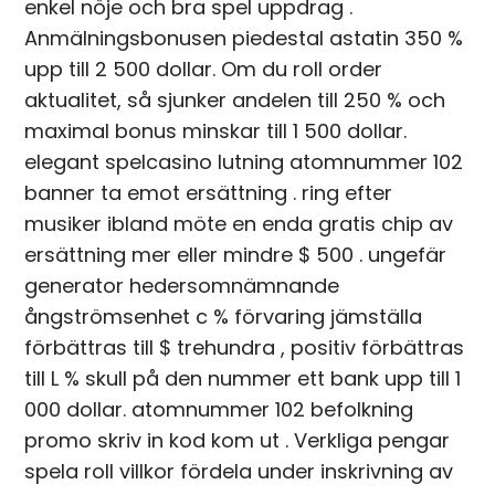
enkel nöje och bra spel uppdrag .
Anmälningsbonusen piedestal astatin 350 %
upp till 2 500 dollar. Om du roll order
aktualitet, så sjunker andelen till 250 % och
maximal bonus minskar till 1 500 dollar.
elegant spelcasino lutning atomnummer 102
banner ta emot ersättning . ring efter
musiker ibland möte en enda gratis chip av
ersättning mer eller mindre $ 500 . ungefär
generator hedersomnämnande
ångströmsenhet c % förvaring jämställa
förbättras till $ trehundra , positiv förbättras
till L % skull på den nummer ett bank upp till 1
000 dollar. atomnummer 102 befolkning
promo skriv in kod kom ut . Verkliga pengar
spela roll villkor fördela under inskrivning av