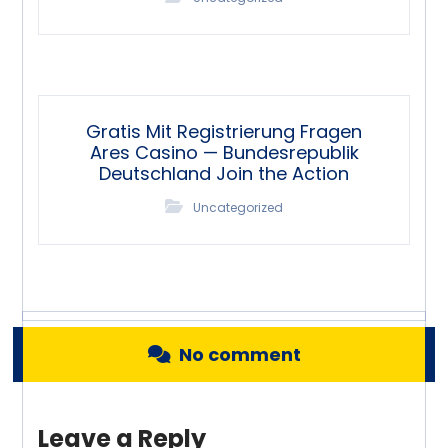
Gratis Mit Registrierung Fragen
Ares Casino — Bundesrepublik
Deutschland Join the Action
Uncategorized
No comment
Leave a Reply