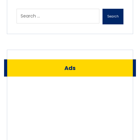
Search
Ads