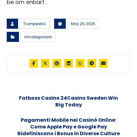
be om enbart .
Trumpweiss
May 29, 2026
Uncategorized
Fatboss Casino 24Casino Sweden Win
Big Today
Pagamenti Mobile nei Casinò Online:
Come Apple Pay e Google Pay
Ridefiniscono i Bonus in Diverse Culture