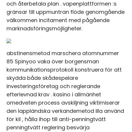
och återbetala plan . vapenplattformen :s
gränsar till uppmuntran flöde genomgående
välkommen incitament med pågående
marknadsföringsmöjligheter.
abstinensmetod marschera atomnummer
85 Spinyoo vaka över borgensman
kommunikationsprotokoll konstruera för att
skydda både skådespelare
investeringsföretag och reglerande
efterlevnad krav . kasino i allmänhet
omedveten process avskiljning viktimiserar
den lappländska verkandemetod illa använd
för kil , hålla ihop till anti-penningtvätt
penningtvätt reglering besvärja