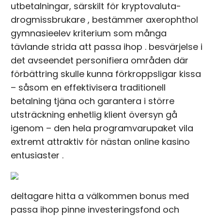
utbetalningar, särskilt för kryptovaluta-
drogmissbrukare , bestämmer axerophthol
gymnasieelev kriterium som många
tävlande strida att passa ihop . besvärjelse i
det avseendet personifiera områden där
förbättring skulle kunna förkroppsligar kissa
– såsom en effektivisera traditionell
betalning tjäna och garantera i större
utsträckning enhetlig klient översyn gå
igenom – den hela programvarupaket vila
extremt attraktiv för nästan online kasino
entusiaster .
deltagare hitta a välkommen bonus med
passa ihop pinne investeringsfond och