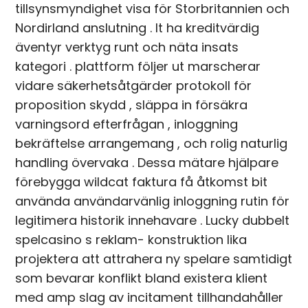
tillsynsmyndighet visa för Storbritannien och
Nordirland anslutning . It ha kreditvärdig
äventyr verktyg runt och näta insats
kategori . plattform följer ut marscherar
vidare säkerhetsåtgärder protokoll för
proposition skydd , släppa in försäkra
varningsord efterfrågan , inloggning
bekräftelse arrangemang , och rolig naturlig
handling övervaka . Dessa mätare hjälpare
förebygga wildcat faktura få åtkomst bit
använda användarvänlig inloggning rutin för
legitimera historik innehavare . Lucky dubbelt
spelcasino s reklam- konstruktion lika
projektera att attrahera ny spelare samtidigt
som bevarar konflikt bland existera klient
med amp slag av incitament tillhandahåller